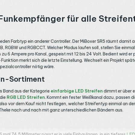
unkempfänger für alle Streifent
 jeden Farbtyp ein anderer Controller. Der MiBoxer SR5 räumt damit
GB, RGBW und RGBCCT. Welcher Modus laufen soll, stellen Sie einmal
s zu 6 Ampere pro Kanal, gespeist mit 12 bis 24 Volt. Bedient wird
ktion merkt sich die letzte Einstellung. Wechselt ein Projekt späte
Spezialcontroller nötig wäre.
fen-Sortiment
ges Band aus der Kategorie
einfarbige LED Streifen
dimmt er über 
 die
RGB LED Streifen
. Kommt ein fester Weißkanal dazu, passen d
 also vor dem Kauf nicht festlegen, welcher Streifentyp einmal an d
Theke nach und nach mit ganz unterschiedlichen Bändern aus.
36 mal 74,5 Millimeter passt er in viele Einbaulagen, in ein tieferes
LED