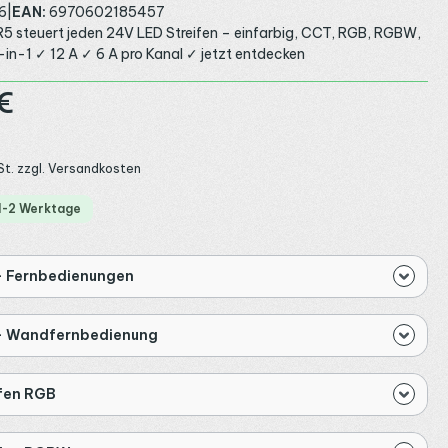
6
|
EAN:
6970602185457
R5 steuert jeden 24V LED Streifen – einfarbig, CCT, RGB, RGBW,
n-1 ✓ 12 A ✓ 6 A pro Kanal ✓ jetzt entdecken
:
€
St. zzgl. Versandkosten
 1-2 Werktage
- Fernbedienungen
- Wandfernbedienung
ifen RGB