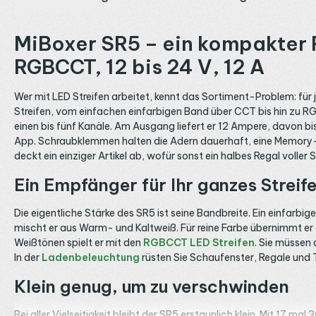
MiBoxer SR5 – ein kompakter F
RGBCCT, 12 bis 24 V, 12 A
Wer mit LED Streifen arbeitet, kennt das Sortiment-Problem: für
Streifen, vom einfachen einfarbigen Band über CCT bis hin zu R
einen bis fünf Kanäle. Am Ausgang liefert er 12 Ampere, davon bi
App. Schraubklemmen halten die Adern dauerhaft, eine Memory-Fun
deckt ein einziger Artikel ab, wofür sonst ein halbes Regal voller 
Ein Empfänger für Ihr ganzes Strei
Die eigentliche Stärke des SR5 ist seine Bandbreite. Ein einfarbi
mischt er aus Warm- und Kaltweiß. Für reine Farbe übernimmt er
Weißtönen spielt er mit den
RGBCCT LED Streifen
. Sie müssen
In der
Ladenbeleuchtung
rüsten Sie Schaufenster, Regale und 
Klein genug, um zu verschwinden
Bei aller Vielseitigkeit bleibt der SR5 erstaunlich klein. Mit 17 mal 