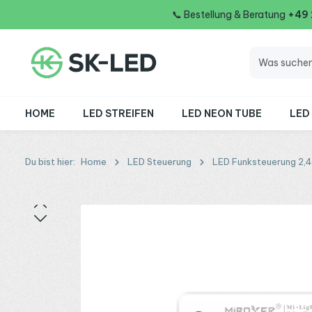
📞
Bestellung & Beratung
+49
 Hauptinhalt springen
Zur Suche springen
Zur Hauptnavigation springen
HOME
LED STREIFEN
LED NEON TUBE
LED
Du bist hier:
Home
LED Steuerung
LED Funksteuerung 2,
Bildergalerie überspringen