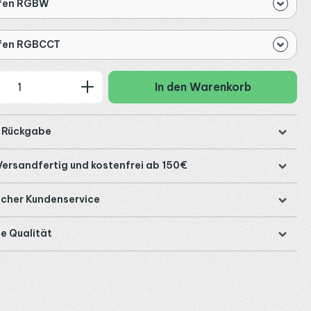
ifen RGBW
ifen RGBCCT
 Anzahl: Gib den gewünschten Wert ein
In den Warenkorb
e Rückgabe
Versandfertig und kostenfrei ab 150€
icher Kundenservice
e Qualität