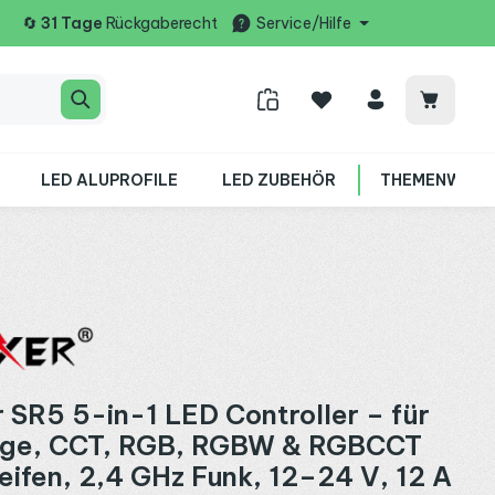
🔄
31 Tage
Rückgaberecht
Service/Hilfe
Warenko
LED ALUPROFILE
LED ZUBEHÖR
THEMENWELT
 SR5 5-in-1 LED Controller – für
bige, CCT, RGB, RGBW & RGBCCT
eifen, 2,4 GHz Funk, 12–24 V, 12 A