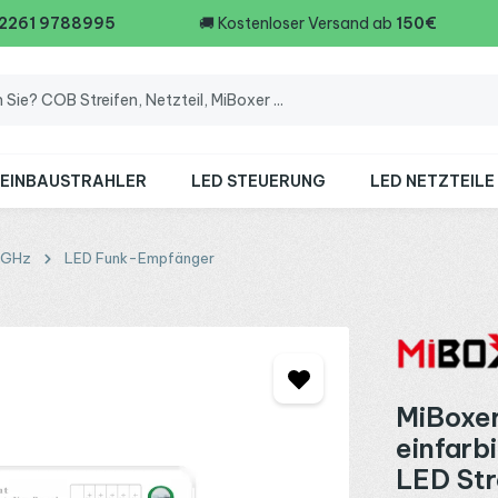
 2261 9788995
🚚
Kostenloser Versand ab
150€
 EINBAUSTRAHLER
LED STEUERUNG
LED NETZTEILE
4GHz
LED Funk-Empfänger
MiBoxer
einfar
LED Str