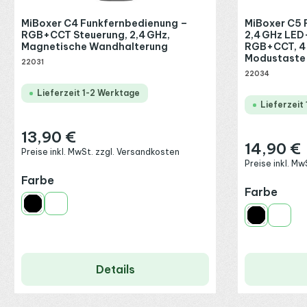
MiBoxer C4 Funkfernbedienung –
MiBoxer C5 
RGB+CCT Steuerung, 2,4 GHz,
2,4 GHz LED
Magnetische Wandhalterung
RGB+CCT, 4 
Modustaste
22031
22034
Lieferzeit 1-2 Werktage
Lieferzeit
13,90 €
Regulärer Preis:
14,90 €
Regulärer Preis
Preise inkl. MwSt. zzgl. Versandkosten
Preise inkl. M
auswählen
Farbe
ausw
Farbe
Schwarz
Weiß
Schwarz
Weiß
Details