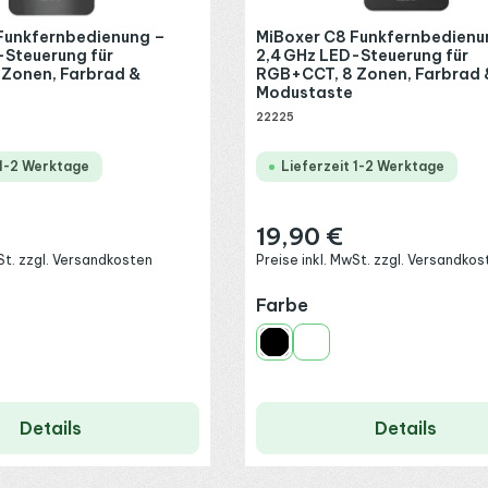
Funkfernbedienung –
MiBoxer C8 Funkfernbedienu
-Steuerung für
2,4 GHz LED-Steuerung für
Zonen, Farbrad &
RGB+CCT, 8 Zonen, Farbrad 
Modustaste
22225
 1-2 Werktage
Lieferzeit 1-2 Werktage
19,90 €
:
Regulärer Preis:
wSt. zzgl. Versandkosten
Preise inkl. MwSt. zzgl. Versandkos
ählen
auswählen
Farbe
Schwarz
Weiß
Details
Details