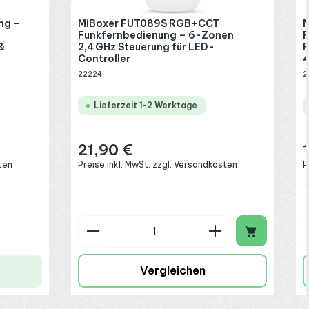
ng –
MiBoxer FUT089S RGB+CCT
M
Funkfernbedienung – 6-Zonen
F
&
2,4 GHz Steuerung für LED-
R
Controller
4
22224
2
Lieferzeit 1-2 Werktage
21,90 €
Regulärer Preis:
R
ten
Preise inkl. MwSt. zzgl. Versandkosten
P
Produkt Anzahl: Gib den gew
Vergleichen