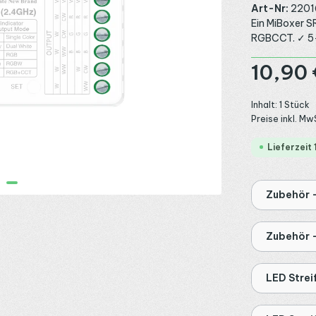
Art-Nr:
2201
Ein MiBoxer S
RGBCCT. ✓ 5-i
Regulärer Preis
10,90 
Inhalt:
1 Stück
Preise inkl. Mw
Lieferzeit
Zubehör 
Zubehör 
LED Stre