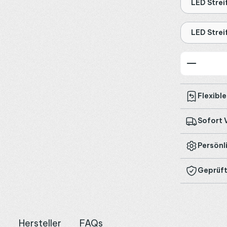
LED Stre
LED Stre
Produkt
Flexibl
Sofort 
Persönl
Geprüft
n
Hersteller
FAQs