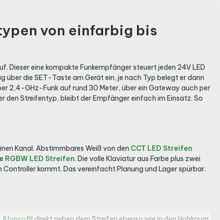
ypen von einfarbig bis
 auf. Dieser eine kompakte Funkempfänger steuert jeden 24V LED
ig über die SET-Taste am Gerät ein, je nach Typ belegt er dann
 er per 2,4-GHz-Funk auf rund 30 Meter, über ein Gateway auch per
r den Streifentyp, bleibt der Empfänger einfach im Einsatz. So
einen Kanal. Abstimmbares Weiß von den
CCT LED Streifen
ie
RGBW LED Streifen
. Die volle Klaviatur aus Farbe plus zwei
en Controller kommt. Das vereinfacht Planung und Lager spürbar.
 Aluprofil
direkt neben dem Streifen ebenso wie in den Hohlraum