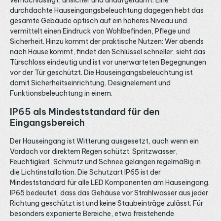
vernachlässigt, unsicher und unaufgeräumt. Eine
Montage Für den Betrieb benötigst du ein 24V
L
durchdachte Hauseingangsbeleuchtung dagegen hebt das
Konstantspannungs-Netzteil. Bei 13 Watt pro Meter zieht
A
gesamte Gebäude optisch auf ein höheres Niveau und
eine 5-Meter-Rolle rund 65 Watt, plane Reserve ein und
a
wähle ein Gerät ab etwa 90 Watt aus der Kategorie 24V
vermittelt einen Eindruck von Wohlbefinden, Pflege und
b
LED Netzteile. Da es sich um einen einfarbigen Streifen
u
Sicherheit. Hinzu kommt der praktische Nutzen: Wer abends
handelt, regelst du die Helligkeit über einen 1-Kanal-
nach Hause kommt, findet den Schlüssel schneller, sieht das
Dimmer, etwa einen LED Drehdimmer oder einen
kabellosen Empfänger aus der Kategorie LED Funk-
Türschloss eindeutig und ist vor unerwarteten Begegnungen
Empfänger. Da COB-Streifen Wärme über die gesamte
vor der Tür geschützt. Die Hauseingangsbeleuchtung ist
Fläche abgeben, empfehlen wir die Montage in einem
damit Sicherheitseinrichtung, Designelement und
Aluprofil, für sichtbare Kanten in Aufbauprofilen, für den
Funktionsbeleuchtung in einem.
bündigen Einbau in Einbauprofilen, jeweils ohne Endkappen
und Abdeckung. Schutzart IP33 und Konfektionierung
Diese Variante ist in Schutzart IP33 ausgeführt und damit
IP65 als Mindeststandard für den
für trockene Innenräume vorgesehen. Für Feuchträume
Eingangsbereich
oder den geschützten Außeneinsatz steht derselbe
Streifen als Außen-Variante in IP65 zur Verfügung,
wählbar über den Einsatzbereich. Für den Anschluss
Der Hauseingang ist Witterung ausgesetzt, auch wenn ein
eignen sich passende LED Kabel und Verbinder sowie
Vordach vor direktem Regen schützt. Spritzwasser,
werkzeuglose LED Klemmen und Verbindungsclips.
Feuchtigkeit, Schmutz und Schnee gelangen regelmäßig in
Maßgeschneiderte Längen und vorkonfektionierte
die Lichtinstallation. Die Schutzart IP65 ist der
Anschlüsse sind auf Anfrage möglich. Bei Fragen zur
Auswahl von Lichtfarbe, Schutzart und Steuerung
Mindeststandard für alle LED Komponenten am Hauseingang.
beraten wir dich gerne telefonisch, per E-Mail oder über
IP65 bedeutet, dass das Gehäuse vor Strahlwasser aus jeder
WhatsApp.
Richtung geschützt ist und keine Staubeinträge zulässt. Für
besonders exponierte Bereiche, etwa freistehende