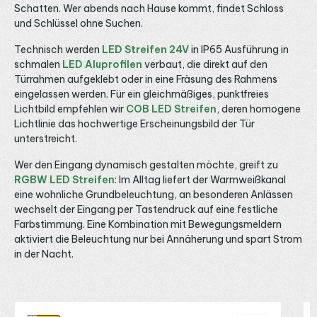
Schatten. Wer abends nach Hause kommt, findet Schloss
und Schlüssel ohne Suchen.
Technisch werden
LED Streifen 24V
in IP65 Ausführung in
schmalen
LED Aluprofilen
verbaut, die direkt auf den
Türrahmen aufgeklebt oder in eine Fräsung des Rahmens
eingelassen werden. Für ein gleichmäßiges, punktfreies
Lichtbild empfehlen wir
COB LED Streifen
, deren homogene
Lichtlinie das hochwertige Erscheinungsbild der Tür
unterstreicht.
Wer den Eingang dynamisch gestalten möchte, greift zu
RGBW LED Streifen
: Im Alltag liefert der Warmweißkanal
eine wohnliche Grundbeleuchtung, an besonderen Anlässen
wechselt der Eingang per Tastendruck auf eine festliche
Farbstimmung. Eine Kombination mit Bewegungsmeldern
aktiviert die Beleuchtung nur bei Annäherung und spart Strom
in der Nacht.
Produktgalerie überspringen
S