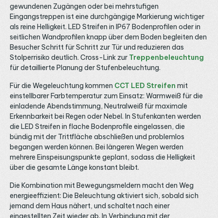
Gestaltungsmöglichkeiten, die mit starren Lichtquellen
gewundenen Zugängen oder bei mehrstufigen
S
nicht erreichbar sind. Typische Einbausituationen sind die
T
Eingangstreppen ist eine durchgängige Markierung wichtiger
Konturbeleuchtung entlang von Wandkanten und
als reine Helligkeit. LED Streifen in IP67 Bodenprofilen oder in
Deckenkanten, die seitliche Hinterleuchtung von Spiegeln
und Möbelfronten, die Betonung von architektonischen
seitlichen Wandprofilen knapp über dem Boden begleiten den
Elementen wie Säulen, Nischen und Vorsprüngen sowie die
Besucher Schritt für Schritt zur Tür und reduzieren das
gerichtete Beleuchtung von Treppenstufen und
Stolperrisiko deutlich. Cross-Link zur
Treppenbeleuchtung
Handläufen. Überall dort, wo eine saubere, seitlich
gerichtete Lichtlinie gewünscht ist, spielt der Side View
für detaillierte Planung der Stufenbeleuchtung.
Streifen seine Stärke aus. Einsatzbereiche für Side View
LED-Streifen mit weißem Licht Im privaten Wohnbereich
Für die Wegeleuchtung kommen
CCT LED Streifen
mit
erzeugt der Side View Streifen eindrucksvolle indirekte
einstellbarer Farbtemperatur zum Einsatz: Warmweiß für die
Beleuchtungseffekte – seitlich montiert hinter Vouten,
einladende Abendstimmung, Neutralweiß für maximale
unter Betten, an Treppengeländern oder entlang von
Wandregalen streicht das Licht über die angrenzende
Erkennbarkeit bei Regen oder Nebel. In Stufenkanten werden
Fläche und schafft eine Raumtiefe, die mit Top-View-
die LED Streifen in flache Bodenprofile eingelassen, die
Streifen so nicht erreichbar ist. In Küche und Bad dient er
bündig mit der Trittfläche abschließen und problemlos
als blendfreie seitliche Arbeitsflächenbeleuchtung oder
dezente Spiegelbeleuchtung mit natürlichem CRI-90-
begangen werden können. Bei längeren Wegen werden
Licht. In der Gastronomie und Hotellerie setzt der
mehrere Einspeisungspunkte geplant, sodass die Helligkeit
Streifen Theken, Bars, Nischen und architektonische
über die gesamte Länge konstant bleibt.
Konturen mit einer sauberen, warmweißen Lichtlinie in
Szene – die seitliche Abstrahlung erzeugt dabei eine
weichere, weniger direkte Lichtwirkung als herkömmliche
Die Kombination mit Bewegungsmeldern macht den Weg
Streifen. Im Ladenbau und Einzelhandel betont er
energieeffizient: Die Beleuchtung aktiviert sich, sobald sich
Schaufenster, Produktregale und Verkaufstheken mit
jemand dem Haus nähert, und schaltet nach einer
einer gerichteten Lichtlinie, die Waren seitlich beleuchtet
und so plastischer wirken lässt. Im Architektur- und
eingestellten Zeit wieder ab. In Verbindung mit der