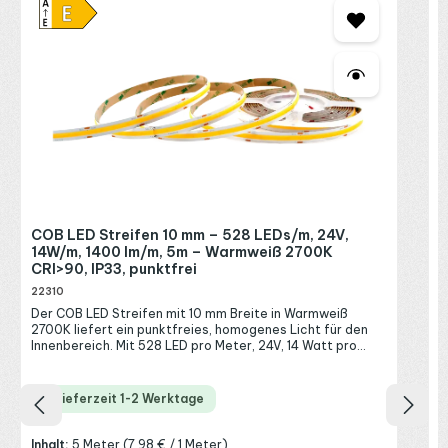
W
&
2
D
K
d
B
g
U
S
s
g
F
R
COB LED Streifen 10 mm – 528 LEDs/m, 24V,
f
P
14W/m, 1400 lm/m, 5m – Warmweiß 2700K
d
CRI>90, IP33, punktfrei
k
f
22310
f
Der COB LED Streifen mit 10 mm Breite in Warmweiß
K
2700K liefert ein punktfreies, homogenes Licht für den
i
Innenbereich. Mit 528 LED pro Meter, 24V, 14 Watt pro
K
Meter und 1400 Lumen pro Meter zählt dieser hochdichte
L
LED Streifen zu den besonders leuchtstarken COB-
w
Bändern und erzeugt eine durchgehende Lichtlinie ohne
d
Lieferzeit 1-2 Werktage
sichtbare Einzelpunkte. Das warmweiße Licht mit 2700
W
Kelvin wirkt wohnlich und einladend, dank CRI>90 mit
G
natürlicher Farbwiedergabe. Der dimmbare LED Streifen
B
Inhalt:
5 Meter
(7,98 € / 1 Meter)