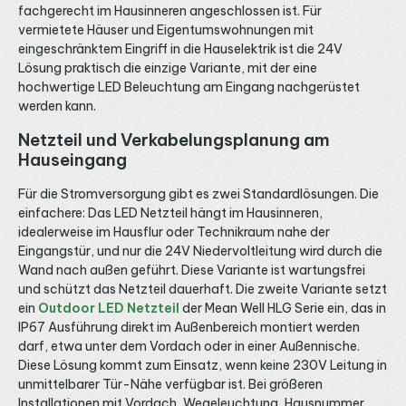
fachgerecht im Hausinneren angeschlossen ist. Für
vermietete Häuser und Eigentumswohnungen mit
eingeschränktem Eingriff in die Hauselektrik ist die 24V
Lösung praktisch die einzige Variante, mit der eine
hochwertige LED Beleuchtung am Eingang nachgerüstet
werden kann.
Netzteil und Verkabelungsplanung am
Hauseingang
Für die Stromversorgung gibt es zwei Standardlösungen. Die
einfachere: Das LED Netzteil hängt im Hausinneren,
idealerweise im Hausflur oder Technikraum nahe der
Eingangstür, und nur die 24V Niedervoltleitung wird durch die
Wand nach außen geführt. Diese Variante ist wartungsfrei
und schützt das Netzteil dauerhaft. Die zweite Variante setzt
ein
Outdoor LED Netzteil
der Mean Well HLG Serie ein, das in
IP67 Ausführung direkt im Außenbereich montiert werden
darf, etwa unter dem Vordach oder in einer Außennische.
Diese Lösung kommt zum Einsatz, wenn keine 230V Leitung in
unmittelbarer Tür-Nähe verfügbar ist. Bei größeren
Installationen mit Vordach, Wegeleuchtung, Hausnummer