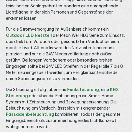
etwa 90 bis 100 Watt aus der Kategorie 24V LED
D
keine harten Schlagschatten, sondern eine durchgehende
Netzteile. Da der Streifen einfarbig ist, regelst du die
i
Lichtfläche, in der sich Personen und Gegenstände klar
Helligkeit über einen 1-Kanal-Dimmer, etwa einen LED
P
Drehdimmer oder einen kabellosen Empfänger aus der
e
erkennen lassen.
Kategorie LED Funk-Empfänger. Bei längeren Strecken
solltest du erneut einspeisen, um Spannungsabfall und
Für die Stromversorgung im Außenbereich kommt ein
Helligkeitsverlust zu vermeiden, wie wir im Ratgeber LED
Outdoor LED Netzteil
der Mean Well HLG Serie zum Einsatz,
Streifen neu einspeisen erklären. Schutzart IP33 und
Anschluss Standardmäßig ist dieser Streifen in Schutzart
das direkt am Vordach oder geschützt im Vordachbereich
IP33 für trockene Innenräume ausgeführt. Für
montiert wird. Alternativ wird das Netzteil im Innenraum
Feuchträume und den geschützten Außenbereich gibt es
platziert und nur die 24V Niedervoltleitung nach außen
dieselbe Variante in IP65, wählbar über den
Einsatzbereich, sowie auf Anfrage IP67 und IP68. Für den
geführt. Bei langen Vordächern oder besonders breiten
Anschluss eignen sich passende LED Kabel und Verbinder
Eingängen sollte bei 24V LED Streifen in der Regel alle 7 bis 8
sowie werkzeuglose LED Klemmen und Verbindungsclips.
Meter neu eingespeist werden, um Helligkeitsunterschiede
Maßgeschneiderte Längen und vorkonfektionierte
Anschlüsse sind auf Anfrage möglich. Bei Fragen zu
durch Spannungsabfall zu vermeiden.
Lichtfarbe, Helligkeit und Steuerung beraten wir dich
gerne telefonisch, per E-Mail oder über WhatsApp.
Die Steuerung erfolgt über eine
Funksteuerung
, eine
KNX
Steuerung
oder über die Einbindung in ein Smart Home
System mit Zeitsteuerung und Bewegungserkennung. Die
Beleuchtung am Vordach lässt sich mit angrenzender
Fassadenbeleuchtung
kombinieren, sodass der gesamte
Eingangsbereich als zusammenhängendes Lichtkonzept
wahrgenommen wird.