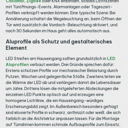
Casambi
,
Zigbee
oder KNX einbinden, sodass Lichtszenen
mit Türöffnungs-Events, Alarmanlagen oder Tageszeit-
Profilen verknüpft werden können. Eine typische Szene: Bei
Annäherung schaltet die Wegeleuchtung an, beim Öffnen der
Tür wird zusätzlich die Vordach-Beleuchtung aktiviert, und
nach 30 Sekunden im Haus geht alles automatisch aus.
Aluprofile als Schutz und gestalterisches
Element
LED Streifen am Hauseingang sollten grundsätzlich in
LED
Aluprofilen
verbaut werden. Drei Gründe sprechen dafür:
Erstens schützen Profile vor mechanischer Belastung durch
Putzen, Wischen und gelegentliche Stöße. Zweitens leiten sie
die Wärme der LED ab und verlängern damit die Lebensdauer
um Jahre. Drittens lösen die mitgelieferten Abdeckungen die
einzelnen LED Punkte optisch auf und erzeugen eine
homogene Lichtlinie, die ein Hauseingang-würdiges
Erscheinungsbild zeigt. Im Außenbereich besonders gefragt
sind eloxierte Profile in schwarz, anthrazit oder weiß, die sich
farblich an die Architektur anpassen lassen. Für die Montage
auf Türrahmen kommen schmale Aufbauprofile zum Einsatz,