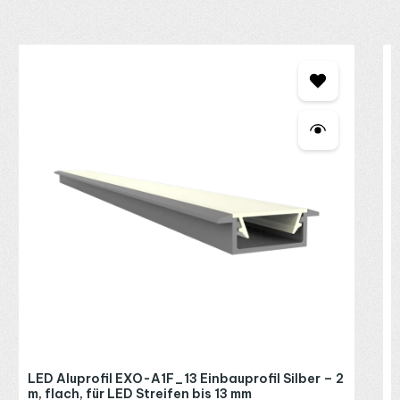
Produktgalerie überspringen
S
W
C
2
D
s
a
M
t
o
4
d
A
I
o
L
R
l
P
e
E
L
b
s
S
E
LED Aluprofil EXO-A1F_13 Einbauprofil Silber – 2
D
m, flach, für LED Streifen bis 13 mm