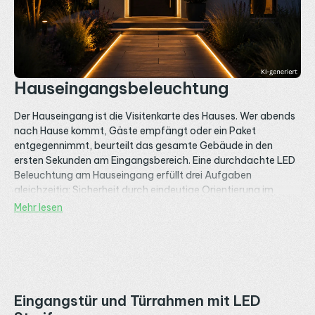
Hauseingangsbeleuchtung
Der Hauseingang ist die Visitenkarte des Hauses. Wer abends
nach Hause kommt, Gäste empfängt oder ein Paket
entgegennimmt, beurteilt das gesamte Gebäude in den
ersten Sekunden am Eingangsbereich. Eine durchdachte LED
Beleuchtung am Hauseingang erfüllt drei Aufgaben
gleichzeitig: Sicherheit durch eindeutige Orientierung im
Dunkeln, repräsentative Wirkung durch hochwertiges Licht
Mehr lesen
und Funktionalität für alltägliche Aufgaben wie das
Aufschließen der Tür oder das Erkennen der Hausnummer. Mit
24V LED Streifen in IP65 Aluprofilen lässt sich der
Eingangsbereich wetterfest, langlebig und mit minimalem
Energieverbrauch ausleuchten, vom klassischen Vordach mit
indirektem Licht bis zur architektonischen Lichtinszenierung
Eingangstür und Türrahmen mit LED
des kompletten Eingangsensembles.