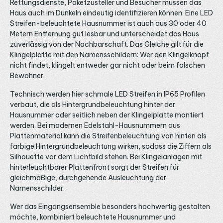
A
Rettungsdienste, Paketzusteller und Besucher müssen das
geklebt, geschraubt oder geklipst, für die Klebevariante
T
hält die Kategorie LED Montagekleber & Klebebänder das
Haus auch im Dunkeln eindeutig identifizieren können. Eine LED
B
Passende bereit. Wo eine Fräsung nicht möglich ist, etwa
Streifen-beleuchtete Hausnummer ist auch aus 30 oder 40
3
auf Beton oder fertigen Möbelfronten, wählen Sie
S
Metern Entfernung gut lesbar und unterscheidet das Haus
stattdessen ein Modell aus den Aufbauprofilen. Ein
e
Vergleich sämtlicher Bauformen gelingt über die
zuverlässig von der Nachbarschaft. Das Gleiche gilt für die
p
Übersicht der LED Aluprofile. Im Flur entlang der Decke
Klingelplatte mit den Namensschildern: Wer den Klingelknopf
G
entsteht so eine saubere, durchlaufende Linie. Ebenso
nicht findet, klingelt entweder gar nicht oder beim falschen
4
präzise wirkt sie im Ladenbau an Regalböden. Unsicher
K
beim Fräsmaß? Schicken Sie uns die Skizze per
Bewohner.
E
WhatsApp. Ebenso erreichen Sie uns per E-Mail oder
Telefon.
Technisch werden hier schmale LED Streifen in IP65 Profilen
verbaut, die als Hintergrundbeleuchtung hinter der
Hausnummer oder seitlich neben der Klingelplatte montiert
werden. Bei modernen Edelstahl-Hausnummern aus
Plattenmaterial kann die Streifenbeleuchtung von hinten als
farbige Hintergrundbeleuchtung wirken, sodass die Ziffern als
Silhouette vor dem Lichtbild stehen. Bei Klingelanlagen mit
hinterleuchtbarer Plattenfront sorgt der Streifen für
gleichmäßige, durchgehende Ausleuchtung der
Namensschilder.
Wer das Eingangsensemble besonders hochwertig gestalten
möchte, kombiniert beleuchtete Hausnummer und