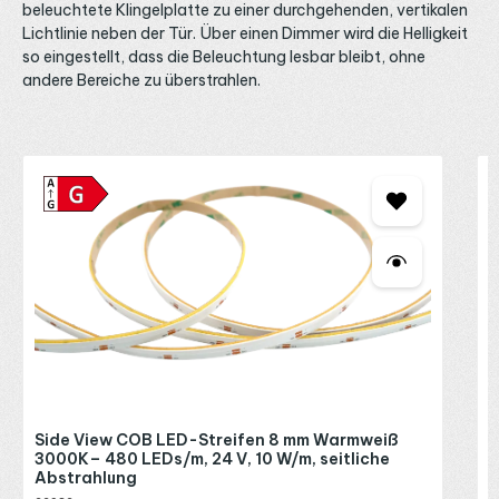
beleuchtete Klingelplatte zu einer durchgehenden, vertikalen
Lichtlinie neben der Tür. Über einen Dimmer wird die Helligkeit
so eingestellt, dass die Beleuchtung lesbar bleibt, ohne
andere Bereiche zu überstrahlen.
Produktgalerie überspringen
S
1
T
2
D
w
k
3
e
F
s
w
o
a
R
Side View COB LED-Streifen 8 mm Warmweiß
k
P
3000K– 480 LEDs/m, 24 V, 10 W/m, seitliche
f
Abstrahlung
P
i