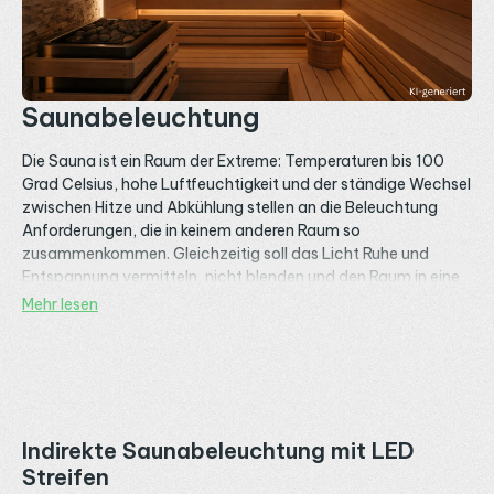
Saunabeleuchtung
Die Sauna ist ein Raum der Extreme: Temperaturen bis 100
Grad Celsius, hohe Luftfeuchtigkeit und der ständige Wechsel
zwischen Hitze und Abkühlung stellen an die Beleuchtung
Anforderungen, die in keinem anderen Raum so
zusammenkommen. Gleichzeitig soll das Licht Ruhe und
Entspannung vermitteln, nicht blenden und den Raum in eine
warme Atmosphäre tauchen. Mit
LED Streifen
lässt sich
Mehr lesen
Saunabeleuchtung realisieren, die diesen Bedingungen
standhält und gestalterisch überzeugt. Voraussetzung ist die
richtige Auswahl bei Schutzart, Hitzebeständigkeit und
Montageort.
Auf dieser Seite findest du die vier wichtigsten
Indirekte Saunabeleuchtung mit LED
Einsatzbereiche für LED Streifen in und um die Sauna und die
Streifen
passenden Produkte dazu. Von der indirekten Beleuchtung