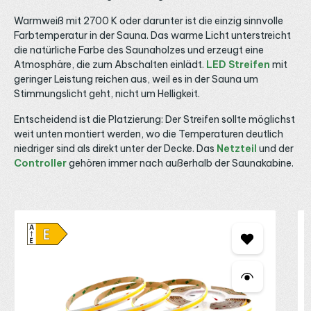
Warmweiß mit 2700 K oder darunter ist die einzig sinnvolle
Farbtemperatur in der Sauna. Das warme Licht unterstreicht
die natürliche Farbe des Saunaholzes und erzeugt eine
Atmosphäre, die zum Abschalten einlädt.
LED Streifen
mit
geringer Leistung reichen aus, weil es in der Sauna um
Stimmungslicht geht, nicht um Helligkeit.
Entscheidend ist die Platzierung: Der Streifen sollte möglichst
weit unten montiert werden, wo die Temperaturen deutlich
niedriger sind als direkt unter der Decke. Das
Netzteil
und der
Controller
gehören immer nach außerhalb der Saunakabine.
Produktgalerie überspringen
M
2
K
2
D
l
A
A