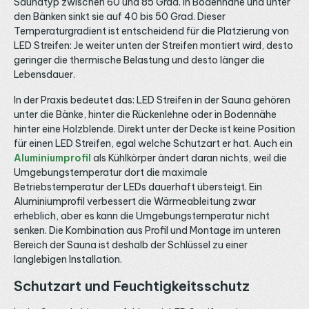
unter. Helligkeit und Farbtemperatur regelst du über einen
Saunatyp zwischen 60 und 85 Grad. In Bodennähe und unter
r
2-Kanal CCT Controller aus der Kategorie LED Funk-
I
den Bänken sinkt sie auf 40 bis 50 Grad. Dieser
Empfänger, den du ebenfalls geschützt oder in einem
Temperaturgradient ist entscheidend für die Platzierung von
geeigneten Gehäuse platzierst. Wer eine sehr helle
Hauptbeleuchtung sucht, findet leistungsstärkere Bänder
LED Streifen: Je weiter unten der Streifen montiert wird, desto
in der Kategorie CCT LED Streifen. Montage im Aluprofil
geringer die thermische Belastung und desto länger die
und Konfektionierung Im Außenbereich empfiehlt sich die
Lebensdauer.
Montage in einem LED Aluprofil, das den Streifen
mechanisch schützt, die Wärme ableitet und für eine
In der Praxis bedeutet das: LED Streifen in der Sauna gehören
saubere Optik sorgt. Für die sichtbare Montage eignen
sich Aufbauprofile, jeweils ohne Endkappen und
unter die Bänke, hinter die Rückenlehne oder in Bodennähe
Abdeckung geliefert, die du separat in klar oder opal
hinter eine Holzblende. Direkt unter der Decke ist keine Position
wählst. Geteilt wird der Streifen alle 2,5 Zentimeter, der
für einen LED Streifen, egal welche Schutzart er hat. Auch ein
Biegeradius liegt bei 30 Millimetern. Für den
wettergeschützten Anschluss eignen sich passende LED
Aluminiumprofil
als Kühlkörper ändert daran nichts, weil die
Kabel und Verbinder sowie LED Klemmen und
Umgebungstemperatur dort die maximale
Verbindungsclips, Verbindungsstellen solltest du draußen
Betriebstemperatur der LEDs dauerhaft übersteigt. Ein
zusätzlich abdichten. Höhere Schutzarten und Innen-
Variante Diese Variante ist in IP65 ausgeführt und für
Aluminiumprofil verbessert die Wärmeableitung zwar
geschützte Außenbereiche gedacht. Für den trockenen
erheblich, aber es kann die Umgebungstemperatur nicht
Innenbereich steht derselbe COB CCT Streifen als Innen-
senken. Die Kombination aus Profil und Montage im unteren
Variante in IP33 zur Verfügung, wählbar über den
Einsatzbereich. Für anspruchsvollere Bedingungen mit
Bereich der Sauna ist deshalb der Schlüssel zu einer
dauerhafter Nässe sind auf Anfrage IP67 und IP68
langlebigen Installation.
möglich. Bei Fragen zur Auswahl der passenden
Schutzart, zur wettergeschützten Installation oder zu
Schutzart und Feuchtigkeitsschutz
individuellen Konfektionierungen beraten wir dich gerne
telefonisch, per E-Mail oder über WhatsApp.