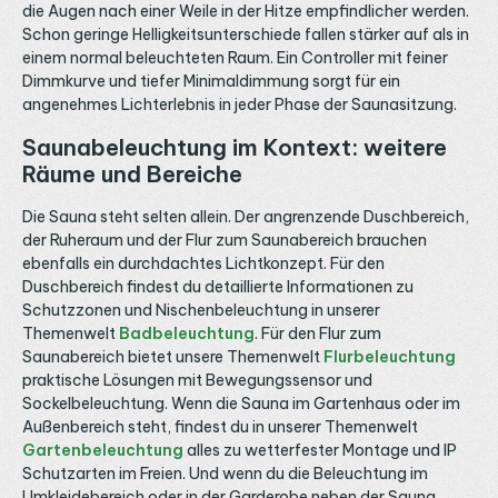
die Augen nach einer Weile in der Hitze empfindlicher werden.
Schon geringe Helligkeitsunterschiede fallen stärker auf als in
einem normal beleuchteten Raum. Ein Controller mit feiner
Dimmkurve und tiefer Minimaldimmung sorgt für ein
angenehmes Lichterlebnis in jeder Phase der Saunasitzung.
Saunabeleuchtung im Kontext: weitere
Räume und Bereiche
Die Sauna steht selten allein. Der angrenzende Duschbereich,
der Ruheraum und der Flur zum Saunabereich brauchen
ebenfalls ein durchdachtes Lichtkonzept. Für den
Duschbereich findest du detaillierte Informationen zu
Schutzzonen und Nischenbeleuchtung in unserer
Themenwelt
Badbeleuchtung
. Für den Flur zum
Saunabereich bietet unsere Themenwelt
Flurbeleuchtung
praktische Lösungen mit Bewegungssensor und
Sockelbeleuchtung. Wenn die Sauna im Gartenhaus oder im
Außenbereich steht, findest du in unserer Themenwelt
Gartenbeleuchtung
alles zu wetterfester Montage und IP
Schutzarten im Freien. Und wenn du die Beleuchtung im
Umkleidebereich oder in der Garderobe neben der Sauna