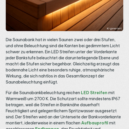
werden ohne Abdeckung und Endkappen geliefert, diese
wählst du passend dazu. Geteilt wird der Streifen an den
vorgegebenen Schnittstellen etwa alle 4,5 Zentimeter,
rückseitig erleichtert das 3M-Klebeband die Vormontage.
Anwendungen in Wohnzimmer, Küche und indirekter
Beleuchtung Warmweißes, helles und punktfreies Licht
macht sich überall dort gut, wo Gemütlichkeit und gute
Ausleuchtung zusammenkommen sollen. In der
Wohnzimmer-Beleuchtung und als indirekte Beleuchtung
Die Saunabank hat in vielen Saunen zwei oder drei Stufen,
in Vouten und Schattenfugen zeichnet der Streifen eine
und ohne Beleuchtung sind die Kanten bei gedimmtem Licht
ruhige, warme Lichtlinie. In der Küchen-Beleuchtung unter
schwer zu erkennen. Ein LED Streifen unter der Vorderkante
Hängeschränken sorgt die hohe Helligkeit für eine gut
ausgeleuchtete Arbeitsfläche, im Flur für eine einladende
jeder Bankstufe beleuchtet die darunterliegende Ebene und
Grundstimmung. Stromversorgung und Steuerung Für den
macht die Stufen sicher begehbar. Gleichzeitig erzeugt das
Betrieb benötigst du ein 24V Konstantspannungs-
bodennahe Licht eine besonders ruhige, atmosphärische
Netzteil. Bei 14 Watt pro Meter zieht eine 5-Meter-Rolle
rund 70 Watt, plane Reserve ein und wähle ein Gerät ab
Wirkung, die sich nahtlos in das Gesamtkonzept der
etwa 90 bis 100 Watt aus der Kategorie 24V LED
Saunabeleuchtung einfügt.
Netzteile. Da der Streifen einfarbig ist, regelst du die
Helligkeit über einen 1-Kanal-Dimmer, etwa einen LED
Für die Saunabankbeleuchtung reichen
LED Streifen
mit
Drehdimmer oder einen kabellosen Empfänger aus der
Kategorie LED Funk-Empfänger. Bei längeren Strecken
Warmweiß um 2700 K. Die Schutzart sollte mindestens IP67
solltest du erneut einspeisen, um Spannungsabfall und
betragen, weil die Streifen in Banknähe dauerhaft
Helligkeitsverlust zu vermeiden, wie wir im Ratgeber LED
Feuchtigkeit und gelegentlichem Spritzwasser ausgesetzt
Streifen neu einspeisen erklären. Schutzart IP33 und
sind. Der Streifen wird an der Unterseite der Bankvorderkante
Anschluss Standardmäßig ist dieser Streifen in Schutzart
IP33 für trockene Innenräume ausgeführt. Für
montiert, idealerweise in einem flachen
Aufbauprofil
mit
Feuchträume und den geschützten Außenbereich gibt es
geschlossenen
Endkappen
, das Feuchtigkeit und