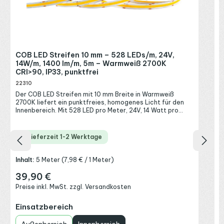
E
b
K
i
w
A
R
COB LED Streifen 10 mm – 528 LEDs/m, 24V,
u
P
14W/m, 1400 lm/m, 5m – Warmweiß 2700K
I
CRI>90, IP33, punktfrei
g
v
22310
z
Der COB LED Streifen mit 10 mm Breite in Warmweiß
e
2700K liefert ein punktfreies, homogenes Licht für den
D
Innenbereich. Mit 528 LED pro Meter, 24V, 14 Watt pro
(
Meter und 1400 Lumen pro Meter zählt dieser hochdichte
S
LED Streifen zu den besonders leuchtstarken COB-
Ü
Bändern und erzeugt eine durchgehende Lichtlinie ohne
C
Lieferzeit 1-2 Werktage
sichtbare Einzelpunkte. Das warmweiße Licht mit 2700
u
Kelvin wirkt wohnlich und einladend, dank CRI>90 mit
g
natürlicher Farbwiedergabe. Der dimmbare LED Streifen
2
Inhalt:
5 Meter
(7,98 € / 1 Meter)
ist in Schutzart IP33 für trockene Innenräume ausgelegt.
U
Damit bekommst du eine helle, gleichmäßige und zugleich
39,90 €
W
Regulärer Preis:
gemütliche Lichtlinie für Wohnräume und indirekte
I
Preise inkl. MwSt. zzgl. Versandkosten
Beleuchtung. Warmweiß 2700K für wohnliche Innenräume
I
Die Lichtfarbe Warmweiß mit 2700 Kelvin erzeugt ein
auswählen
Einsatzbereich
gemütliches, entspanntes Licht und passt in Wohnräume,
Schlafzimmer und überall dort, wo eine behagliche
Atmosphäre gefragt ist. Mit dem hohen