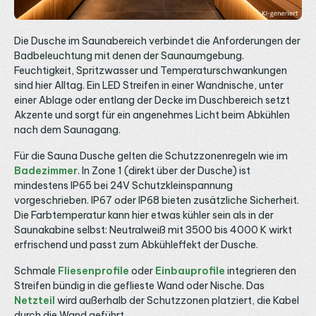
Beleuchtung Warmweißes, helles und punktfreies Licht
a
macht sich überall dort gut, wo Gemütlichkeit und gute
B
Ausleuchtung zusammenkommen sollen. In der
C
Wohnzimmer-Beleuchtung und als indirekte Beleuchtung
T
Die Dusche im Saunabereich verbindet die Anforderungen der
in Vouten und Schattenfugen zeichnet der Streifen eine
f
Badbeleuchtung mit denen der Saunaumgebung.
ruhige, warme Lichtlinie. In der Küchen-Beleuchtung unter
e
Feuchtigkeit, Spritzwasser und Temperaturschwankungen
Hängeschränken sorgt die hohe Helligkeit für eine gut
r
ausgeleuchtete Arbeitsfläche, im Flur für eine einladende
sind hier Alltag. Ein LED Streifen in einer Wandnische, unter
I
Grundstimmung. Stromversorgung und Steuerung Für den
einer Ablage oder entlang der Decke im Duschbereich setzt
Betrieb benötigst du ein 24V Konstantspannungs-
Akzente und sorgt für ein angenehmes Licht beim Abkühlen
Netzteil. Bei 14 Watt pro Meter zieht eine 5-Meter-Rolle
rund 70 Watt, plane Reserve ein und wähle ein Gerät ab
nach dem Saunagang.
etwa 90 bis 100 Watt aus der Kategorie 24V LED
Netzteile. Da der Streifen einfarbig ist, regelst du die
Für die Sauna Dusche gelten die Schutzzonenregeln wie im
Helligkeit über einen 1-Kanal-Dimmer, etwa einen LED
Badezimmer
. In Zone 1 (direkt über der Dusche) ist
Drehdimmer oder einen kabellosen Empfänger aus der
Kategorie LED Funk-Empfänger. Bei längeren Strecken
mindestens IP65 bei 24V Schutzkleinspannung
solltest du erneut einspeisen, um Spannungsabfall und
vorgeschrieben. IP67 oder IP68 bieten zusätzliche Sicherheit.
Helligkeitsverlust zu vermeiden, wie wir im Ratgeber LED
Die Farbtemperatur kann hier etwas kühler sein als in der
Streifen neu einspeisen erklären. Schutzart IP33 und
Saunakabine selbst: Neutralweiß mit 3500 bis 4000 K wirkt
Anschluss Standardmäßig ist dieser Streifen in Schutzart
IP33 für trockene Innenräume ausgeführt. Für
erfrischend und passt zum Abkühleffekt der Dusche.
Feuchträume und den geschützten Außenbereich gibt es
dieselbe Variante in IP65, wählbar über den
Schmale
Fliesenprofile
oder
Einbauprofile
integrieren den
Einsatzbereich, sowie auf Anfrage IP67 und IP68. Für den
Streifen bündig in die geflieste Wand oder Nische. Das
Anschluss eignen sich passende LED Kabel und Verbinder
sowie werkzeuglose LED Klemmen und Verbindungsclips.
Netzteil
wird außerhalb der Schutzzonen platziert, die Kabel
Maßgeschneiderte Längen und vorkonfektionierte
durch die Wand geführt.