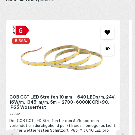
Anschlüsse sind auf Anfrage möglich. Bei Fragen zu
Lichtfarbe, Helligkeit und Steuerung beraten wir dich
gerne telefonisch, per E-Mail oder über WhatsApp.
Produktgalerie überspringen
M
e
2
8.35
%
2
D
e
s
B
W
s
u
I
2
B
R
COB CCT LED Streifen 10 mm – 640 LEDs/m, 24V,
R
P
16W/m, 1345 lm/m, 5m – 2700-6000K CRI>90,
D
IP65 Wasserfest
E
A
22332
M
Der COB CCT LED Streifen für den Außenbereich
K
verbindet ein durchgehend punktfreies, homogenes Licht
B
mit der wetterfesten Schutzart IP65. Mit 640 LED pro
a