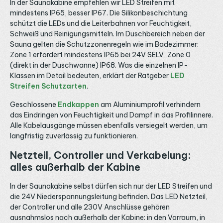
In der Saunakabine empfehlen wir LED Streifen mit
mindestens IP65, besser IP67. Die Silikonbeschichtung
schützt die LEDs und die Leiterbahnen vor Feuchtigkeit,
Schweiß und Reinigungsmitteln. Im Duschbereich neben der
Sauna gelten die Schutzzonenregeln wie im Badezimmer:
Zone 1 erfordert mindestens IP65 bei 24V SELV, Zone 0
(direkt in der Duschwanne) IP68. Was die einzelnen IP-
Klassen im Detail bedeuten, erklärt der Ratgeber
LED
Streifen Schutzarten
.
Geschlossene
Endkappen
am Aluminiumprofil verhindern
das Eindringen von Feuchtigkeit und Dampf in das Profilinnere.
Alle Kabelausgänge müssen ebenfalls versiegelt werden, um
langfristig zuverlässig zu funktionieren.
Netzteil, Controller und Verkabelung:
alles außerhalb der Kabine
In der Saunakabine selbst dürfen sich nur der LED Streifen und
die 24V Niederspannungsleitung befinden. Das LED Netzteil,
der Controller und alle 230V Anschlüsse gehören
ausnahmslos nach außerhalb der Kabine: in den Vorraum, in