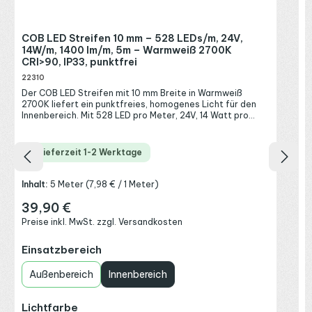
S
A
R
s
P
COB LED Streifen 10 mm – 528 LEDs/m, 24V,
w
14W/m, 1400 lm/m, 5m – Warmweiß 2700K
i
S
d
CRI>90, IP33, punktfrei
s
22310
e
Der COB LED Streifen mit 10 mm Breite in Warmweiß
F
2700K liefert ein punktfreies, homogenes Licht für den
Innenbereich. Mit 528 LED pro Meter, 24V, 14 Watt pro
Meter und 1400 Lumen pro Meter zählt dieser hochdichte
LED Streifen zu den besonders leuchtstarken COB-
Bändern und erzeugt eine durchgehende Lichtlinie ohne
Lieferzeit 1-2 Werktage
sichtbare Einzelpunkte. Das warmweiße Licht mit 2700
Kelvin wirkt wohnlich und einladend, dank CRI>90 mit
natürlicher Farbwiedergabe. Der dimmbare LED Streifen
Inhalt:
5 Meter
(7,98 € / 1 Meter)
ist in Schutzart IP33 für trockene Innenräume ausgelegt.
Damit bekommst du eine helle, gleichmäßige und zugleich
39,90 €
Regulärer Preis:
gemütliche Lichtlinie für Wohnräume und indirekte
Preise inkl. MwSt. zzgl. Versandkosten
Beleuchtung. Warmweiß 2700K für wohnliche Innenräume
Die Lichtfarbe Warmweiß mit 2700 Kelvin erzeugt ein
auswählen
Einsatzbereich
gemütliches, entspanntes Licht und passt in Wohnräume,
Schlafzimmer und überall dort, wo eine behagliche
Atmosphäre gefragt ist. Mit dem hohen
Außenbereich
Innenbereich
Farbwiedergabeindex CRI>90 wirken Holz, Textilien und
Hauttöne natürlich. Wer ein neutraleres oder kühleres
Licht für Arbeitsbereiche bevorzugt, findet denselben
auswählen
Lichtfarbe