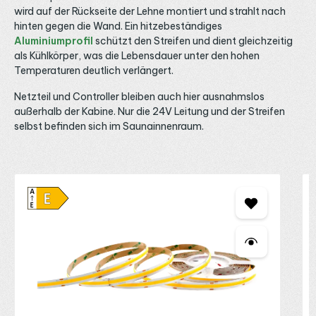
Anschluss Standardmäßig ist dieser Streifen in Schutzart
wird auf der Rückseite der Lehne montiert und strahlt nach
IP33 für trockene Innenräume ausgeführt. Für
hinten gegen die Wand. Ein hitzebeständiges
Feuchträume und den geschützten Außenbereich gibt es
Aluminiumprofil
schützt den Streifen und dient gleichzeitig
dieselbe Variante in IP65, wählbar über den
Einsatzbereich, sowie auf Anfrage IP67 und IP68. Für den
als Kühlkörper, was die Lebensdauer unter den hohen
Anschluss eignen sich passende LED Kabel und Verbinder
Temperaturen deutlich verlängert.
sowie werkzeuglose LED Klemmen und Verbindungsclips.
Maßgeschneiderte Längen und vorkonfektionierte
Netzteil und Controller bleiben auch hier ausnahmslos
Anschlüsse sind auf Anfrage möglich. Bei Fragen zu
Lichtfarbe, Helligkeit und Steuerung beraten wir dich
außerhalb der Kabine. Nur die 24V Leitung und der Streifen
gerne telefonisch, per E-Mail oder über WhatsApp.
selbst befinden sich im Saunainnenraum.
Produktgalerie überspringen
M
2
2
D
s
L
R
B
s
A
A