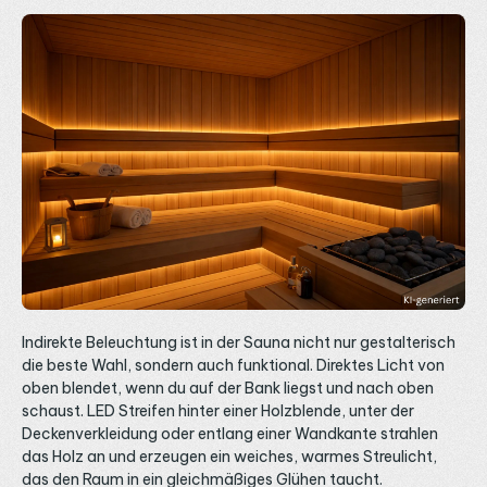
hinter der Holzblende bis zur wasserdichten Installation in der
Saunadusche.
Indirekte Beleuchtung ist in der Sauna nicht nur gestalterisch
die beste Wahl, sondern auch funktional. Direktes Licht von
oben blendet, wenn du auf der Bank liegst und nach oben
schaust. LED Streifen hinter einer Holzblende, unter der
Deckenverkleidung oder entlang einer Wandkante strahlen
das Holz an und erzeugen ein weiches, warmes Streulicht,
das den Raum in ein gleichmäßiges Glühen taucht.