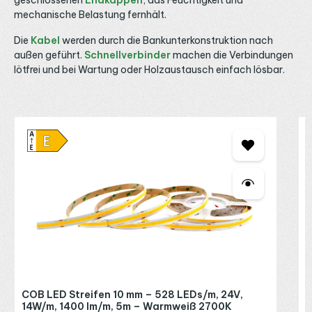
dieselbe Variante in IP65, wählbar über den
mechanische Belastung fernhält.
Einsatzbereich, sowie auf Anfrage IP67 und IP68. Für den
Anschluss eignen sich passende LED Kabel und Verbinder
sowie werkzeuglose LED Klemmen und Verbindungsclips.
Die
Kabel
werden durch die Bankunterkonstruktion nach
Maßgeschneiderte Längen und vorkonfektionierte
außen geführt.
Schnellverbinder
machen die Verbindungen
Anschlüsse sind auf Anfrage möglich. Bei Fragen zu
lötfrei und bei Wartung oder Holzaustausch einfach lösbar.
Lichtfarbe, Helligkeit und Steuerung beraten wir dich
gerne telefonisch, per E-Mail oder über WhatsApp.
Produktgalerie überspringen
M
e
2
2
D
e
s
B
W
s
u
I
2
B
R
COB LED Streifen 10 mm – 528 LEDs/m, 24V,
R
P
14W/m, 1400 lm/m, 5m – Warmweiß 2700K
D