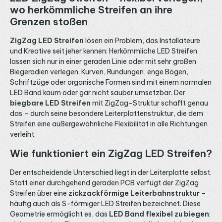
wo herkömmliche Streifen an ihre
Grenzen stoßen
ZigZag LED Streifen
lösen ein Problem, das Installateure
und Kreative seit jeher kennen: Herkömmliche LED Streifen
lassen sich nur in einer geraden Linie oder mit sehr großen
Biegeradien verlegen. Kurven, Rundungen, enge Bögen,
Schriftzüge oder organische Formen sind mit einem normalen
LED Band kaum oder gar nicht sauber umsetzbar. Der
biegbare LED Streifen
mit ZigZag-Struktur schafft genau
das – durch seine besondere Leiterplattenstruktur, die dem
Streifen eine außergewöhnliche Flexibilität in alle Richtungen
verleiht.
Wie funktioniert ein ZigZag LED Streifen?
Der entscheidende Unterschied liegt in der Leiterplatte selbst.
Statt einer durchgehend geraden PCB verfügt der ZigZag
Streifen über eine
zickzackförmige Leiterbahnstruktur
–
häufig auch als S-förmiger LED Streifen bezeichnet. Diese
Geometrie ermöglicht es, das
LED Band flexibel zu biegen
: