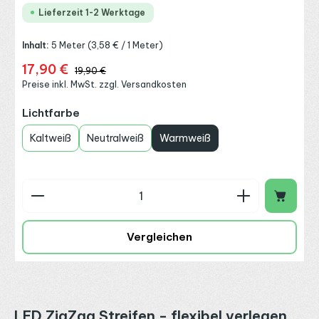
Lieferzeit 1-2 Werktage
Inhalt:
5 Meter
(3,58 € / 1 Meter)
17,90 €
Verkaufspreis:
Regulärer Preis:
19,90 €
Preise inkl. MwSt. zzgl. Versandkosten
auswählen
Lichtfarbe
Kaltweiß
Neutralweiß
Warmweiß
Produkt Anzahl: Gib den gewünschten Wert ein o
Vergleichen
LED ZigZag Streifen -
flexibel verlegen,