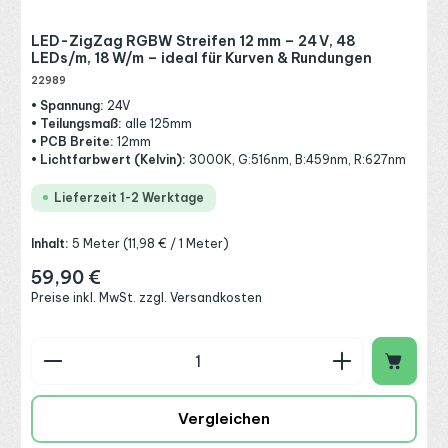
LED-ZigZag RGBW Streifen 12 mm – 24 V, 48
LEDs/m, 18 W/m – ideal für Kurven & Rundungen
22989
• Spannung:
24V
• Teilungsmaß:
alle 125mm
• PCB Breite:
12mm
• Lichtfarbwert (Kelvin):
3000K, G:516nm, B:459nm, R:627nm
Lieferzeit 1-2 Werktage
Inhalt:
5 Meter
(11,98 € / 1 Meter)
59,90 €
Regulärer Preis:
Preise inkl. MwSt. zzgl. Versandkosten
Produkt Anzahl: Gib den gewünschten Wert ein o
Vergleichen