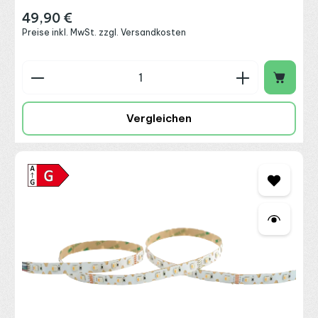
49,90 €
Regulärer Preis:
Preise inkl. MwSt. zzgl. Versandkosten
Produkt Anzahl: Gib den gewünschten Wert ein o
Vergleichen