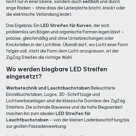
nicht nur in einer Ebene, sondern auch
seitlich
und durch
enge Radien – ohne dass die Leiterplatte bricht, knickt oder
die elektrische Verbindung leidet.
Das Ergebnis: Ein
LED Streifen für Kurven
, der sich
problemlos um Bögen und organische Formen legen lässt –
präzise, gleichmäßig und ohne Unterbrechungen oder
Knickstellen in der Lichtlinie. Überall dort, wo Licht einer Form
folgen soll, statt die Form dem Licht anzupassen, ist der
ZigZag Streifen die richtige Wahl.
Wo werden biegbare LED Streifen
eingesetzt?
Werbetechnik und Leuchtbuchstaben
Beleuchtete
Einzelbuchstaben, Logos, 3D-Schriftzüge und
Lichtwerbeanlagen sind die klassische Domäne des ZigZag
Streifens. Die schmale Bauweise und die hohe Biegsamkeit
machen ihn zum idealen
LED Streifen für
Leuchtbuchstaben
– von der kleinen Ladenbeschriftung bis
zur großen Fassadenwerbung.