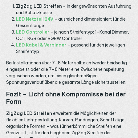
ZigZag LED Streifen
– in der gewünschten Ausführung
und Schutzklasse
LED Netzteil 24V
– ausreichend dimensioniert für die
Gesamtlänge
LED Controller
– je nach Streifentyp: 1-Kanal Dimmer,
CCT, RGB oder RGBW Controller
LED Kabel & Verbinder
– passend für den jeweiligen
Streifentyp
Bei Installationen über 7–8 Meter sollte entweder beidseitig
eingespeist oder alle 7–8 Meter eine Zwischeneinspeisung
vorgesehen werden, um einen gleichmäßigen
Spannungsverlauf über die gesamte Länge sicherzustellen.
Fazit – Licht ohne Kompromisse bei der
Form
ZigZag LED Streifen
erweitern die Möglichkeiten der
flexiblen Lichtgestaltung. Kurven, Rundungen, Schriftzüge,
organische Formen – was für herkömmliche Streifen eine
Grenze ist, ist für den biegbaren ZigZag Streifen der