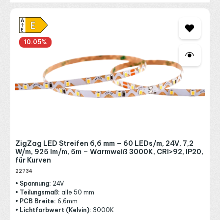
10.05
%
ZigZag LED Streifen 6,6 mm – 60 LEDs/m, 24V, 7,2
W/m, 925 lm/m, 5m – Warmweiß 3000K, CRI>92, IP20,
für Kurven
22734
• Spannung:
24V
• Teilungsmaß:
alle 50 mm
• PCB Breite:
6,6mm
• Lichtfarbwert (Kelvin):
3000K