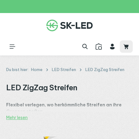
Zum Hauptinhalt springen
31 Tage
+49 2261 9788995
150€
Waren
Du bist hier:
Home
LED Streifen
LED ZigZag Streifen
LED ZigZag Streifen
Flexibel verlegen, wo herkömmliche Streifen an ihre
Grenzen stoßen
Mehr lesen
ZigZag LED Streifen
ermöglichen die Verlegung entlang
von
Kurven, Rundungen und engen Bögen
. Ihre
zickzackförmige Leiterplattenstruktur
bietet eine