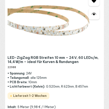
LED-ZigZag RGB Streifen 10 mm – 24 V, 60 LEDs/m,
14,4 W/m – ideal für Kurven & Rundungen
22988
• Spannung:
24V
• Teilungsmaß:
alle 125mm
• PCB Breite:
10mm
• Lichtfarbwert (Kelvin):
G:520nm, R:623nm, B:457nm
Lieferzeit 1-2 Wochen
Inhalt:
5 Meter
(9,98 € / 1 Meter)