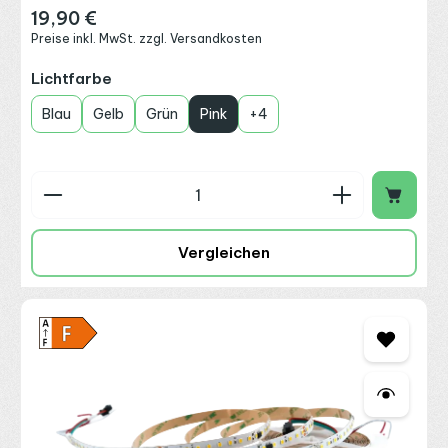
19,90 €
Regulärer Preis:
Preise inkl. MwSt. zzgl. Versandkosten
auswählen
Lichtfarbe
Blau
Gelb
Grün
Pink
+
4
Produkt Anzahl: Gib den gewünschten Wert ein o
Vergleichen