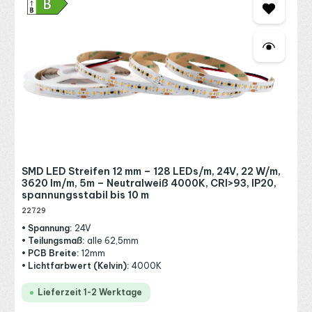
SMD LED Streifen 12 mm – 128 LEDs/m, 24V, 22 W/m,
3620 lm/m, 5m – Neutralweiß 4000K, CRI>93, IP20,
spannungsstabil bis 10 m
22729
• Spannung:
24V
• Teilungsmaß:
alle 62,5mm
• PCB Breite:
12mm
• Lichtfarbwert (Kelvin):
4000K
Lieferzeit 1-2 Werktage