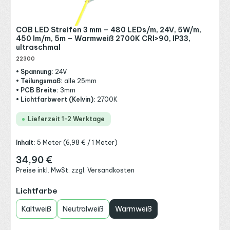
COB LED Streifen 3 mm – 480 LEDs/m, 24V, 5W/m,
450 lm/m, 5m – Warmweiß 2700K CRI>90, IP33,
ultraschmal
22300
• Spannung:
24V
• Teilungsmaß:
alle 25mm
• PCB Breite:
3mm
• Lichtfarbwert (Kelvin):
2700K
Lieferzeit 1-2 Werktage
Inhalt:
5 Meter
(6,98 € / 1 Meter)
34,90 €
Regulärer Preis:
Preise inkl. MwSt. zzgl. Versandkosten
auswählen
Lichtfarbe
Kaltweiß
Neutralweiß
Warmweiß