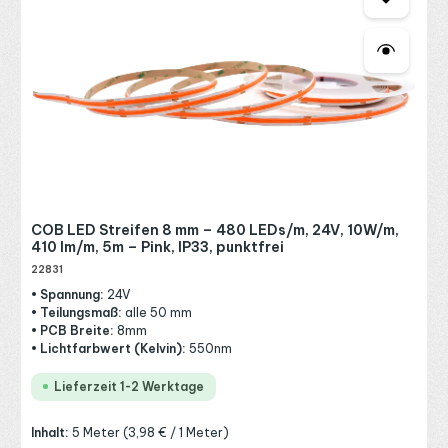
COB LED Streifen 8 mm – 480 LEDs/m, 24V, 10W/m,
410 lm/m, 5m – Pink, IP33, punktfrei
22831
• Spannung:
24V
• Teilungsmaß:
alle 50 mm
• PCB Breite:
8mm
• Lichtfarbwert (Kelvin):
550nm
Lieferzeit 1-2 Werktage
Inhalt:
5 Meter
(3,98 € / 1 Meter)