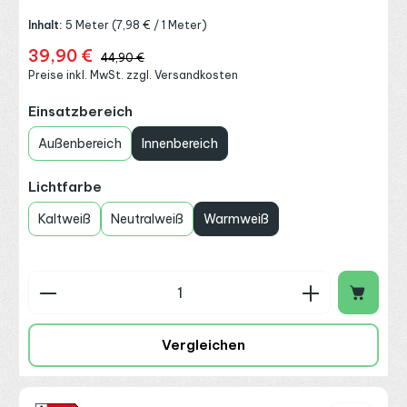
Inhalt:
5 Meter
(7,98 € / 1 Meter)
39,90 €
Verkaufspreis:
Regulärer Preis:
44,90 €
Preise inkl. MwSt. zzgl. Versandkosten
auswählen
Einsatzbereich
Außenbereich
Innenbereich
auswählen
Lichtfarbe
Kaltweiß
Neutralweiß
Warmweiß
Produkt Anzahl: Gib den gewünschten Wert ein o
Vergleichen