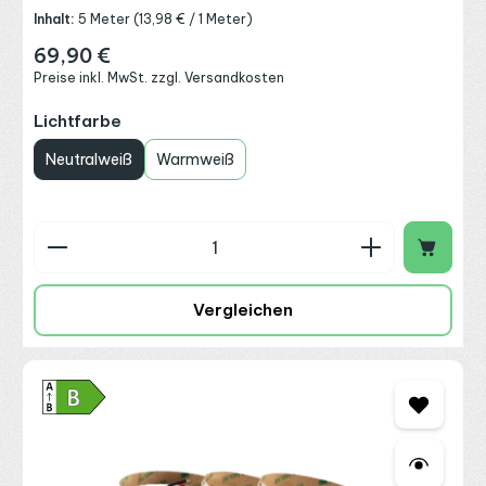
Inhalt:
5 Meter
(13,98 € / 1 Meter)
69,90 €
Regulärer Preis:
Preise inkl. MwSt. zzgl. Versandkosten
auswählen
Lichtfarbe
Neutralweiß
Warmweiß
Produkt Anzahl: Gib den gewünschten Wert ein o
Vergleichen