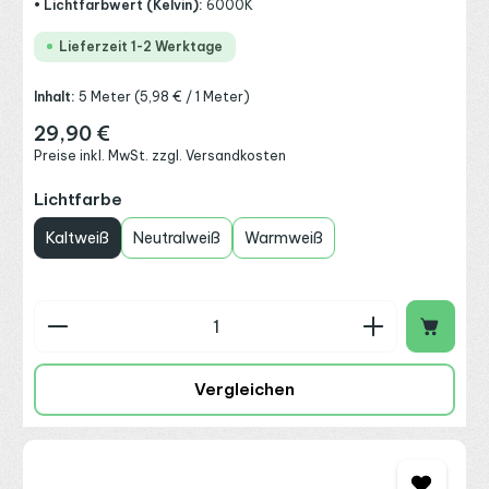
• Lichtfarbwert (Kelvin):
6000K
Lieferzeit 1-2 Werktage
Inhalt:
5 Meter
(5,98 € / 1 Meter)
29,90 €
Regulärer Preis:
Preise inkl. MwSt. zzgl. Versandkosten
auswählen
Lichtfarbe
Kaltweiß
Neutralweiß
Warmweiß
Produkt Anzahl: Gib den gewünschten Wert ein o
Vergleichen