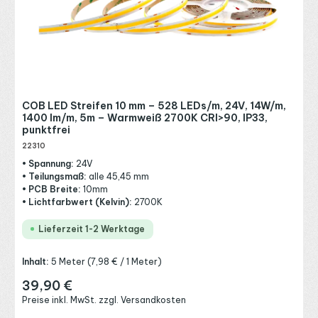
COB LED Streifen 10 mm – 528 LEDs/m, 24V, 14W/m,
1400 lm/m, 5m – Warmweiß 2700K CRI>90, IP33,
punktfrei
22310
• Spannung:
24V
• Teilungsmaß:
alle 45,45 mm
• PCB Breite:
10mm
• Lichtfarbwert (Kelvin):
2700K
Lieferzeit 1-2 Werktage
Inhalt:
5 Meter
(7,98 € / 1 Meter)
39,90 €
Regulärer Preis:
Preise inkl. MwSt. zzgl. Versandkosten