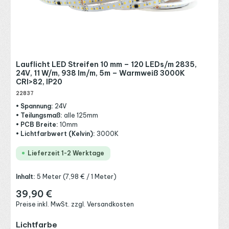
Lauflicht LED Streifen 10 mm – 120 LEDs/m 2835,
24V, 11 W/m, 938 lm/m, 5m – Warmweiß 3000K
CRI>82, IP20
22837
• Spannung:
24V
• Teilungsmaß:
alle 125mm
• PCB Breite:
10mm
• Lichtfarbwert (Kelvin):
3000K
Lieferzeit 1-2 Werktage
Inhalt:
5 Meter
(7,98 € / 1 Meter)
39,90 €
Regulärer Preis:
Preise inkl. MwSt. zzgl. Versandkosten
auswählen
Lichtfarbe