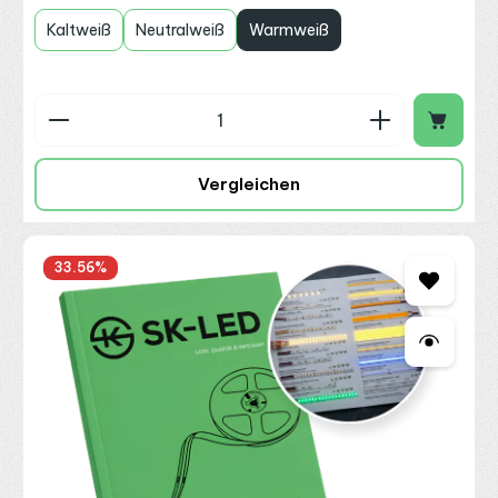
Kaltweiß
Neutralweiß
Warmweiß
Produkt Anzahl: Gib den gewünschten Wert ein o
Vergleichen
33.56
%