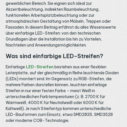
gewerblichen Bereich. Sie eignen sich ideal zur
Akzentbeleuchtung, indirekten Raumbeleuchtung,
funktionellen Arbeitsplatzbeleuchtung oder zur
atmosphärischen Gestaltung von Möbeln, Treppen oder
Fassaden. In diesem Beitrag erfährst du alles Wissenswerte
über einfarbige LED-Streifen: von den technischen
Grundlagen über die Installation bis hin zu Vorteilen,
Nachteilen und Anwendungsmöglichkeiten.
Was sind einfarbige LED-Streifen?
Einfarbige
LED-Streifen
bestehen aus einer flexiblen
Leiterplatte, auf der gleichmäßig in Reihe leuchtende Dioden
(LEDs) montiert sind. Im Gegensatz zu RGB-Streifen, die
mehrere Farben darstellen können, leuchten einfarbige
Streifen in nur einer festen Farbe – meist Weiß in
unterschiedlichen Farbtemperaturen (z. B. 2700 K für
Warmweiß, 4000 K für Neutralweiß oder 6000 K für
Kaltweiß). Je nach Streifentyp kommen unterschiedliche
LED-Bauformen zum Einsatz, etwa SMD2835, SMD3528
oder moderne COB-Technologie.