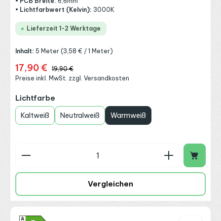
• PCB Breite:
6,6mm
• Lichtfarbwert (Kelvin):
3000K
Lieferzeit 1-2 Werktage
Inhalt:
5 Meter
(3,58 € / 1 Meter)
17,90 €
Verkaufspreis:
Regulärer Preis:
19,90 €
Preise inkl. MwSt. zzgl. Versandkosten
auswählen
Lichtfarbe
Kaltweiß
Neutralweiß
Warmweiß
Produkt Anzahl: Gib den gewünschten Wert ein o
Vergleichen