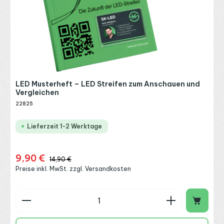
LED Musterheft – LED Streifen zum Anschauen und
Vergleichen
22825
Lieferzeit 1-2 Werktage
9,90 €
Verkaufspreis:
Regulärer Preis:
14,90 €
Preise inkl. MwSt. zzgl. Versandkosten
Produkt Anzahl: Gib den gewünschten Wert ein o