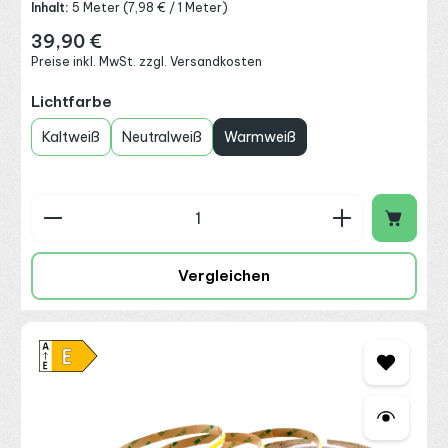
Inhalt:
5 Meter
(7,98 € / 1 Meter)
39,90 €
Regulärer Preis:
Preise inkl. MwSt. zzgl. Versandkosten
auswählen
Lichtfarbe
Kaltweiß
Neutralweiß
Warmweiß
Produkt Anzahl: Gib den gewünschten Wert ein o
Vergleichen