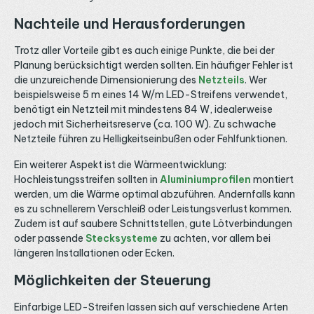
Nachteile und Herausforderungen
Trotz aller Vorteile gibt es auch einige Punkte, die bei der
Planung berücksichtigt werden sollten. Ein häufiger Fehler ist
die unzureichende Dimensionierung des
Netzteils
. Wer
beispielsweise 5 m eines 14 W/m LED-Streifens verwendet,
benötigt ein Netzteil mit mindestens 84 W, idealerweise
jedoch mit Sicherheitsreserve (ca. 100 W). Zu schwache
Netzteile führen zu Helligkeitseinbußen oder Fehlfunktionen.
Ein weiterer Aspekt ist die Wärmeentwicklung:
Hochleistungsstreifen sollten in
Aluminiumprofilen
montiert
werden, um die Wärme optimal abzuführen. Andernfalls kann
es zu schnellerem Verschleiß oder Leistungsverlust kommen.
Zudem ist auf saubere Schnittstellen, gute Lötverbindungen
oder passende
Stecksysteme
zu achten, vor allem bei
längeren Installationen oder Ecken.
Möglichkeiten der Steuerung
Einfarbige LED-Streifen lassen sich auf verschiedene Arten