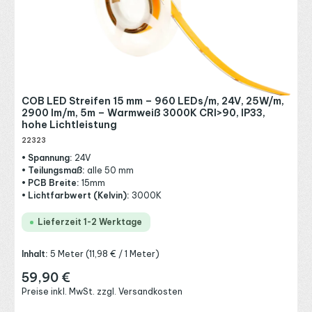
COB LED Streifen 15 mm – 960 LEDs/m, 24V, 25W/m,
2900 lm/m, 5m – Warmweiß 3000K CRI>90, IP33,
hohe Lichtleistung
22323
• Spannung:
24V
• Teilungsmaß:
alle 50 mm
• PCB Breite:
15mm
• Lichtfarbwert (Kelvin):
3000K
Lieferzeit 1-2 Werktage
Inhalt:
5 Meter
(11,98 € / 1 Meter)
59,90 €
Regulärer Preis:
Preise inkl. MwSt. zzgl. Versandkosten