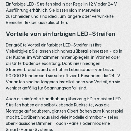
Einfarbige LED-Streifen sind in der Regel in 12 V oder 24 V
Ausführung erhältlich. Sie lassen sich meterweise
zuschneiden und sind ideal, um längere oder verwinkelte
Bereiche flexibel auszuleuchten.
Vorteile von einfarbigen LED-Streifen
Der größte Vorteil einfarbiger LED-Streifen ist ihre
Vielseitigkeit: Sie lassen sich nahezu überall einsetzen – ob in
der Küche, im Wohnzimmer, hinter Spiegeln, in Vitrinen oder
als Unterbodenbeleuchtung. Dank ihres niedrigen
Stromverbrauchs und der hohen Lebensdauer von bis zu
50.000 Stunden sind sie sehr effizient. Besonders die 24-V-
Varianten sind bei längeren Installationen von Vorteil, da sie
weniger anfällig für Spannungsabfall sind.
Auch die einfache Handhabung überzeugt: Die meisten LED-
Streifen haben eine selbstklebende Rückseite, was die
Montage auf sauberen, glatten Oberflächen zum Kinderspiel
macht. Darüber hinaus sind viele Modelle dimmbar – sei es
über klassische Dimmer, Touch-Panels oder moderne
Smart-Home-Systeme.