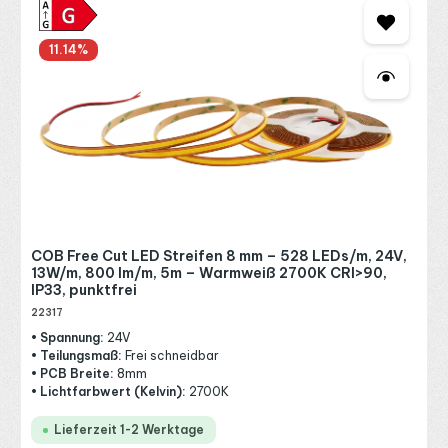
für Bad und
Außenbereich
)
11.14
%
✅
Perfekt für den professionellen Einsatz
im
gewerblichen Bereich wie Ladenbau, Gastronomie und
Messestandbau
Ob private Lichtakzente oder gewerbliche
Beleuchtungslösungen – mit unseren
COB LED
Streifen
findest du stets die passende und langlebige
Lösung für dein Projekt.
COB Free Cut LED Streifen 8 mm – 528 LEDs/m, 24V,
13W/m, 800 lm/m, 5m – Warmweiß 2700K CRI>90,
IP33, punktfrei
22317
• Spannung:
24V
• Teilungsmaß:
Frei schneidbar
• PCB Breite:
8mm
• Lichtfarbwert (Kelvin):
2700K
Lieferzeit 1-2 Werktage