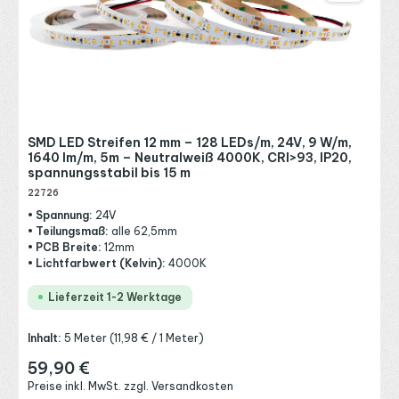
SMD LED Streifen 12 mm – 128 LEDs/m, 24V, 9 W/m,
1640 lm/m, 5m – Neutralweiß 4000K, CRI>93, IP20,
spannungsstabil bis 15 m
22726
• Spannung:
24V
• Teilungsmaß:
alle 62,5mm
• PCB Breite:
12mm
• Lichtfarbwert (Kelvin):
4000K
Lieferzeit 1-2 Werktage
Inhalt:
5 Meter
(11,98 € / 1 Meter)
59,90 €
Regulärer Preis:
Preise inkl. MwSt. zzgl. Versandkosten