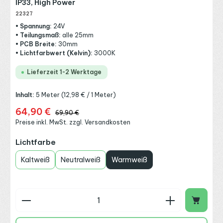
IP33, High Power
22327
• Spannung:
24V
• Teilungsmaß:
alle 25mm
• PCB Breite:
30mm
• Lichtfarbwert (Kelvin):
3000K
Lieferzeit 1-2 Werktage
Inhalt:
5 Meter
(12,98 € / 1 Meter)
64,90 €
Verkaufspreis:
Regulärer Preis:
69,90 €
Preise inkl. MwSt. zzgl. Versandkosten
auswählen
Lichtfarbe
Kaltweiß
Neutralweiß
Warmweiß
Produkt Anzahl: Gib den gewünschten Wert ein o