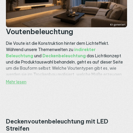
Voutenbeleuchtung
Die Voute ist die Konstruktion hinter dem Lichteffekt.
Während unsere Themenwelten zu
indirekter
Beleuchtung
und
Deckenbeleuchtung
das Lichtkonzept
und die Produktauswahl behandeln, geht es auf dieser Seite
um die Bauform selbst: Welche Voutentypen gibt es, wie
werden sie im Trockenbau realisiert, welche Maße erzeugen
welchen Lichteffekt, und welche
LED Streifen
und
Mehr lesen
Aluminiumprofile
passen in welche Voute? Wenn du weißt,
dass du eine Voute bauen willst, aber noch nicht weißt wie,
bist du hier richtig. Von der einfachen Holzleiste für die
schnelle Nachrüstung bis zur umlaufenden Trockenbauvoute
für die komplette Raumbeleuchtung.
Deckenvoutenbeleuchtung mit LED
Streifen