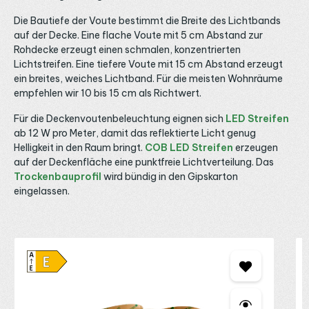
Die Bautiefe der Voute bestimmt die Breite des Lichtbands
auf der Decke. Eine flache Voute mit 5 cm Abstand zur
Rohdecke erzeugt einen schmalen, konzentrierten
Lichtstreifen. Eine tiefere Voute mit 15 cm Abstand erzeugt
ein breites, weiches Lichtband. Für die meisten Wohnräume
empfehlen wir 10 bis 15 cm als Richtwert.
Für die Deckenvoutenbeleuchtung eignen sich
LED Streifen
ab 12 W pro Meter, damit das reflektierte Licht genug
Helligkeit in den Raum bringt.
COB LED Streifen
erzeugen
auf der Deckenfläche eine punktfreie Lichtverteilung. Das
Trockenbauprofil
wird bündig in den Gipskarton
eingelassen.
Produktgalerie überspringen
M
C
C
2
D