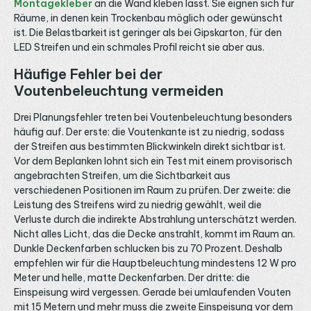
Montagekleber
an die Wand kleben lässt. Sie eignen sich für
Räume, in denen kein Trockenbau möglich oder gewünscht
ist. Die Belastbarkeit ist geringer als bei Gipskarton, für den
LED Streifen und ein schmales Profil reicht sie aber aus.
Häufige Fehler bei der
Voutenbeleuchtung vermeiden
Drei Planungsfehler treten bei Voutenbeleuchtung besonders
häufig auf. Der erste: die Voutenkante ist zu niedrig, sodass
der Streifen aus bestimmten Blickwinkeln direkt sichtbar ist.
Vor dem Beplanken lohnt sich ein Test mit einem provisorisch
angebrachten Streifen, um die Sichtbarkeit aus
verschiedenen Positionen im Raum zu prüfen. Der zweite: die
Leistung des Streifens wird zu niedrig gewählt, weil die
Verluste durch die indirekte Abstrahlung unterschätzt werden.
Nicht alles Licht, das die Decke anstrahlt, kommt im Raum an.
Dunkle Deckenfarben schlucken bis zu 70 Prozent. Deshalb
empfehlen wir für die Hauptbeleuchtung mindestens 12 W pro
Meter und helle, matte Deckenfarben. Der dritte: die
Einspeisung wird vergessen. Gerade bei umlaufenden Vouten
mit 15 Metern und mehr muss die zweite Einspeisung vor dem