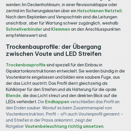
werden: Im Deckenhohlraum, in einer Revisionsklappe oder
zentral im Sicherungskasten über ein
Hutschienen Netzteil
.
Nach dem Beplanken und Verspachteln sind die Leitungen
unsichtbar, aber für Wartung schwer zugänglich, weshalb
Schnellverbinder
und
Klemmen
an den Anschlusspunkten
empfehlenswert sind.
Trockenbauprofile: der Übergang
zwischen Voute und LED Streifen
Trockenbauprofile
sind speziell für den Einbau in
Gipskartonkonstruktionen entwickelt. Sie werden bündig in die
Voutenkante eingelassen und bilden eine saubere Fuge, aus
der das Licht austritt. Das Profil dient gleichzeitig als
Kühlkörper für den Streifen und als Halterung für die opale
Blende
, die das Licht streut und den direkten Blick auf die
LEDs verhindert.
Die
Endkappen
verschließen das Profil an
den Enden sauber. Worauf es beim Zusammenspiel von
Voutenkonstruktion, Profil – oft auch Voutenprofil genannt –
und Streifen in der Praxis ankommt, zeigt der
Ratgeber
Voutenbeleuchtung richtig umsetzen
.