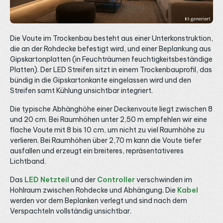
–, angeschlossen über das fünfpolige System. Über PWM
regelst du Farbe, Weißanteil und Helligkeit; kompatibel ist
er unter anderem mit Funksteuerungen, DMX- und KNX-
Controllern. Den Überblick über alle Geräte gibt die LED
Steuerung. Bei 24-Volt-Streifen speist du in der Regel alle
Die Voute im Trockenbau besteht aus einer Unterkonstruktion,
7 bis 8 Meter neu ein, damit Farbe und Helligkeit über die
die an der Rohdecke befestigt wird, und einer Beplankung aus
ganze Länge gleichmäßig bleiben. Fein teilbar alle 31,25
mm und Montage im Aluprofil Dank der hohen LED-Dichte
Gipskartonplatten (in Feuchträumen feuchtigkeitsbeständige
lässt sich der Streifen besonders fein alle 31,25 Millimeter
Platten). Der LED Streifen sitzt in einem Trockenbauprofil, das
an den markierten Trennstellen kürzen und bis 30
bündig in die Gipskartonkante eingelassen wird und den
Millimeter Radius biegen, montiert über die rückseitige
3M-Klebefläche. Bei 20 Watt pro Meter ist die Montage in
Streifen samt Kühlung unsichtbar integriert.
einem LED Aluprofil wichtig: Es leitet die Wärme ab und
unterstützt die Lebensdauer von bis zu 50.000 Stunden.
Die typische Abhänghöhe einer Deckenvoute liegt zwischen 8
Das 24V LED Netzteil wählst du nach Gesamtlänge mit
und 20 cm. Bei Raumhöhen unter 2,50 m empfehlen wir eine
Reserve – eine 5-Meter-Rolle zieht rund 100 Watt. Bei
Fragen zur Steuerung oder Auslegung beraten wir dich
flache Voute mit 8 bis 10 cm, um nicht zu viel Raumhöhe zu
gern über WhatsApp.
verlieren. Bei Raumhöhen über 2,70 m kann die Voute tiefer
ausfallen und erzeugt ein breiteres, repräsentativeres
Lichtband.
Das
LED Netzteil
und der
Controller
verschwinden im
Hohlraum zwischen Rohdecke und Abhängung. Die
Kabel
werden vor dem Beplanken verlegt und sind nach dem
Verspachteln vollständig unsichtbar.