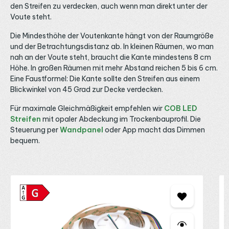
macht jede Unebenheit der Wand sichtbar. Aus der
den Streifen zu verdecken, auch wenn man direkt unter der
z
Praxis: Kleben Sie den Lichtkanal vor den Spachtel- und
V
Voute steht.
Schleifarbeiten sorgfältig ab und setzen Sie Streifen wie
g
Abdeckung erst nach dem Trocknen ein. Für dieses Profil
I
ist die satinierte, opale Blende aus der Kategorie Blenden
Die Mindesthöhe der Voutenkante hängt von der Raumgröße
V
vorgesehen, die das Licht weich streut und die Dioden
und der Betrachtungsdistanz ab. In kleinen Räumen, wo man
E
verbirgt. Den stirnseitigen Abschluss übernehmen die
d
nah an der Voute steht, braucht die Kante mindestens 8 cm
zugehörigen Endkappen, es gibt sie für links und rechts
m
sowie mit oder ohne Kabelloch. Legen Sie den Kabelweg
Höhe. In großen Räumen mit mehr Abstand reichen 5 bis 6 cm.
S
fest, bevor die Beplankung schließt, geeignete Leitungen
Eine Faustformel: Die Kante sollte den Streifen aus einem
i
führt die Kategorie LED Kabel & Verbinder. Beachten Sie,
t
Blickwinkel von 45 Grad zur Decke verdecken.
dass Aluminium die Wärme an den Gipskarton abgibt und
nicht an freie Luft: Bei sehr hellen Bändern begrenzen Sie
die Leistung pro Meter. Im Flur entsteht eine
Für maximale Gleichmäßigkeit empfehlen wir
COB LED
durchlaufende Lichtkante entlang der Decke. Die
Streifen
mit opaler Abdeckung im Trockenbauprofil. Die
weiteren Modelle der Reihe zeigt die Kategorie
Steuerung per
Wandpanel
oder App macht das Dimmen
Trockenbauprofile. Einen Gesamtüberblick über alle
Bauformen bietet die Übersicht der LED Aluprofile.
bequem.
Fragen zur Fugenausbildung? Senden Sie uns Ihren
Deckenanschluss per WhatsApp. Für die Lichtplanung
erreichen Sie uns ebenso per E-Mail oder Telefon.
Produktgalerie überspringen
M
C
V
2
D