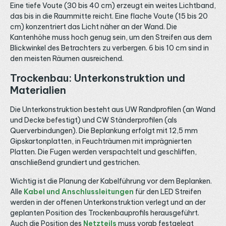
Farb- und Weißsteuerung, der punktfreie 12 mm RGBCCT
Eine tiefe Voute (30 bis 40 cm) erzeugt ein weites Lichtband,
Streifen deckt Farbe und Weißlicht in einem Band ab. Das
das bis in die Raummitte reicht. Eine flache Voute (15 bis 20
passende 24V LED Netzteil wählst du nach der
cm) konzentriert das Licht näher an der Wand. Die
Gesamtlänge mit Reserve, bei 21 W/m verbraucht eine 5
m Rolle rund 105 W. Bei Fragen zur Steuerung oder zur
Kantenhöhe muss hoch genug sein, um den Streifen aus dem
Dimensionierung beraten wir dich gerne telefonisch, per
Blickwinkel des Betrachters zu verbergen. 6 bis 10 cm sind in
E-Mail oder über WhatsApp.
den meisten Räumen ausreichend.
Trockenbau: Unterkonstruktion und
Materialien
Die Unterkonstruktion besteht aus UW Randprofilen (an Wand
und Decke befestigt) und CW Ständerprofilen (als
Querverbindungen). Die Beplankung erfolgt mit 12,5 mm
Gipskartonplatten, in Feuchträumen mit imprägnierten
Platten. Die Fugen werden verspachtelt und geschliffen,
anschließend grundiert und gestrichen.
Wichtig ist die Planung der Kabelführung vor dem Beplanken.
Alle
Kabel und Anschlussleitungen
für den LED Streifen
werden in der offenen Unterkonstruktion verlegt und an der
geplanten Position des Trockenbauprofils herausgeführt.
Auch die Position des
Netzteils
muss vorab festgelegt