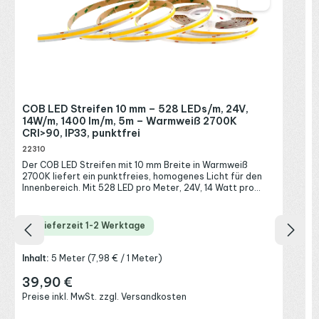
L
d
S
b
e
V
S
G
w
R
COB LED Streifen 10 mm – 528 LEDs/m, 24V,
M
P
14W/m, 1400 lm/m, 5m – Warmweiß 2700K
Z
CRI>90, IP33, punktfrei
L
D
22310
n
Der COB LED Streifen mit 10 mm Breite in Warmweiß
d
2700K liefert ein punktfreies, homogenes Licht für den
i
Innenbereich. Mit 528 LED pro Meter, 24V, 14 Watt pro
V
Meter und 1400 Lumen pro Meter zählt dieser hochdichte
a
LED Streifen zu den besonders leuchtstarken COB-
a
Bändern und erzeugt eine durchgehende Lichtlinie ohne
h
Lieferzeit 1-2 Werktage
sichtbare Einzelpunkte. Das warmweiße Licht mit 2700
e
Kelvin wirkt wohnlich und einladend, dank CRI>90 mit
m
natürlicher Farbwiedergabe. Der dimmbare LED Streifen
f
Inhalt:
5 Meter
(7,98 € / 1 Meter)
ist in Schutzart IP33 für trockene Innenräume ausgelegt.
N
Damit bekommst du eine helle, gleichmäßige und zugleich
39,90 €
H
Regulärer Preis:
gemütliche Lichtlinie für Wohnräume und indirekte
d
Preise inkl. MwSt. zzgl. Versandkosten
Beleuchtung. Warmweiß 2700K für wohnliche Innenräume
g
Die Lichtfarbe Warmweiß mit 2700 Kelvin erzeugt ein
s