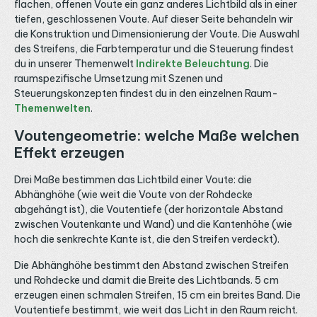
Grundbeleuchtung, nicht nur als Akzent. Der breite 180°
flachen, offenen Voute ein ganz anderes Lichtbild als in einer
W
Abstrahlwinkel verteilt das Licht gleichmäßig ohne harte
S
tiefen, geschlossenen Voute. Auf dieser Seite behandeln wir
Schatten, etwa in der Deckenbeleuchtung oder der
d
die Konstruktion und Dimensionierung der Voute. Die Auswahl
Voute. Über den echten Weißanteil eignet sich der
Q
des Streifens, die Farbtemperatur und die Steuerung findest
Streifen auch zur allgemeinen Beleuchtung und trägt die
A
Energieeffizienzklasse G. Steuerung über einen 5-Kanal
S
du in unserer Themenwelt
Indirekte Beleuchtung
. Die
RGBCCT Controller Der Streifen wird mit 24V DC
S
raumspezifische Umsetzung mit Szenen und
betrieben und benötigt einen RGBCCT-fähigen Controller
d
Steuerungskonzepten findest du in den einzelnen Raum-
mit fünf Kanälen, drei für die Farbe und zwei für Warmweiß
M
und Kaltweiß. Über PWM lässt er sich dimmen, in der Farbe
K
Themenwelten
.
und in der Farbtemperatur steuern, kompatibel mit
o
Funksteuerung, DMX Controllern 12-48V DC und KNX
e
Voutengeometrie: welche Maße welchen
Controllern. Bei 24V Streifen sollte in der Regel alle 7 bis 8
W
Effekt erzeugen
Meter neu eingespeist werden, damit Farbe und Helligkeit
v
über die gesamte Länge gleichmäßig bleiben, mehr dazu
W
im Ratgeber LED Streifen neu einspeisen. Den Überblick
u
Drei Maße bestimmen das Lichtbild einer Voute: die
über alle Controller gibt die Kategorie LED Steuerung.
A
Abhänghöhe (wie weit die Voute von der Rohdecke
Teilbar alle 35,71 mm und Montage im Aluprofil Der
S
Streifen lässt sich an den markierten Trennstellen alle
abgehängt ist), die Voutentiefe (der horizontale Abstand
35,71 mm sehr fein kürzen und über das 6-polige
zwischen Voutenkante und Wand) und die Kantenhöhe (wie
Anschlusssystem sowie die rückseitige 3M Klebefläche
hoch die senkrechte Kante ist, die den Streifen verdeckt).
montieren. Bei 21 W/m ist eine Kühlung über ein LED
Aluprofil wichtig, da sie die Wärme ableitet und die
Lebensdauer von bis zu 50.000 Stunden unterstützt. Für
Die Abhänghöhe bestimmt den Abstand zwischen Streifen
Verbindungen und Verlängerungen eignen sich die
und Rohdecke und damit die Breite des Lichtbands. 5 cm
passenden 6-poligen Kabel und Verbinder. Anwendungen
erzeugen einen schmalen Streifen, 15 cm ein breites Band. Die
und Beratung Ob als wandelbare Wohnraumbeleuchtung,
in der Gastronomie oder als indirekte Beleuchtung mit
Voutentiefe bestimmt, wie weit das Licht in den Raum reicht.