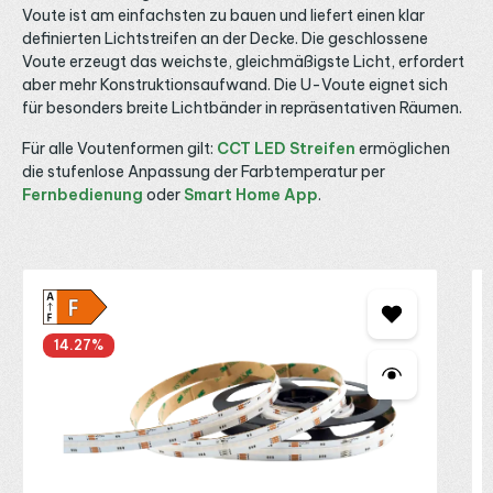
solltest du erneut einspeisen, um Spannungsabfall und
Voute ist am einfachsten zu bauen und liefert einen klar
Helligkeitsverlust zu vermeiden, wie wir im Ratgeber LED
definierten Lichtstreifen an der Decke. Die geschlossene
Streifen neu einspeisen erklären. Schutzart IP33 und
Voute erzeugt das weichste, gleichmäßigste Licht, erfordert
Anschluss Standardmäßig ist dieser Streifen in Schutzart
IP33 für trockene Innenräume ausgeführt. Für
aber mehr Konstruktionsaufwand. Die U-Voute eignet sich
Feuchträume und den geschützten Außenbereich gibt es
für besonders breite Lichtbänder in repräsentativen Räumen.
dieselbe Variante in IP65, wählbar über den
Einsatzbereich, sowie auf Anfrage IP67 und IP68. Für den
Für alle Voutenformen gilt:
CCT LED Streifen
ermöglichen
Anschluss eignen sich passende LED Kabel und Verbinder
sowie werkzeuglose LED Klemmen und Verbindungsclips.
die stufenlose Anpassung der Farbtemperatur per
Maßgeschneiderte Längen und vorkonfektionierte
Fernbedienung
oder
Smart Home App
.
Anschlüsse sind auf Anfrage möglich. Bei Fragen zu
Lichtfarbe, Helligkeit und Steuerung beraten wir dich
gerne telefonisch, per E-Mail oder über WhatsApp.
Produktgalerie überspringen
M
C
R
14.27
%
2
D
f
d
e
d
e
b