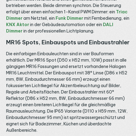
betrieben werden. Beide dimmen synchron. Die Steuerung
erfolgt über einen einfachen 1-Kanal PWM Dimmer: ein
Triac
Dimmer
am Netzteil, ein
Funk Dimmer
mit Fernbedienung, ein
KNX Aktor
in der Gebäudeautomation oder ein
DALI
Dimmer
in der professionellen Lichtplanung.
MR16 Spots, Einbauspots und Einbaustrahler
Die einfarbigen Einbauleuchten sind in vier Bauformen
erhältlich. Der MR16 Spot (D50 x H52 mm, 10W) passt in alle
gängigen MR16 Fassungen und ersetzt vorhandene Halogen
MR16 Leuchtmittel. Der Einbauspot mit 38° Linse (D86 x H52
mm, 8W, Einbaudurchmesser 66 mm) erzeugt einen
fokussierten Lichtkegel für Akzentbeleuchtung auf Bilder,
Regale und Arbeitsflächen. Der Einbaustrahler mit 60°
Reflektor (D86 x H52 mm, 8W, Einbaudurchmesser 66 mm)
erzeugt einen breiteren Lichtkegel für die gleichmäßige
Raumausleuchtung. Die IP65 Variante (D110 x H59 mm, 12W,
Einbaudurchmesser 95 mm) ist spritzwassergeschützt und
eignet sich für Badezimmer, Küchen und überdachte
Außenbereiche.