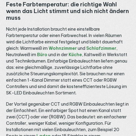
Feste Farbtemperatur: die richtige Wahl
wenn das Licht stimmt und sich nicht ändern
muss
Nicht jede Installation braucht eine einstellbare
Farbtemperatur oder einen Farbwechsel. In vielen Räumen
wird die Lichtfarbe einmal festgelegt und bleibt dauerhaft
gleich: Warmweiß im
Wohnzimmer
und
Schlafzimmer
,
Neutralweiß im
Büro
und in der
Küche
, Kaltweiß in Werkstatt
und Technikräumen. Einfarbige Einbauleuchten liefern genau
das: eine gleichmäßige, zuverlässige Lichtfarbe ohne
zusätzliche Steuerungskomplexität. Sie brauchen nur einen
einfachen 1-Kanal Dimmer statt eines CCT oder RGBW
Controllers und sind damit die kosteneffizienteste Lösung im
SK-LED Einbauleuchten Sortiment.
Der Vorteil gegenüber CCT und RGBW Einbauleuchten liegt in
der Einfachheit. Ein einfarbiger Spot hat einen Kanal statt
zwei (CCT) oder vier (RGBW). Das bedeutet: ein einfacherer
Controller, weniger Kabel, weniger Konfiguration. Für
Installationen mit vielen Einbauleuchten, zum Beispiel 20