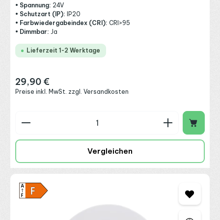
• Spannung:
24V
• Schutzart (IP):
IP20
• Farbwiedergabeindex (CRI):
CRI>95
• Dimmbar:
Ja
Lieferzeit 1-2 Werktage
29,90 €
Regulärer Preis:
Preise inkl. MwSt. zzgl. Versandkosten
Produkt Anzahl: Gib den gewünschten Wert ein o
Vergleichen