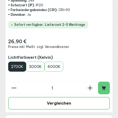
• Spannung:
24V
• Schutzart (IP):
IP20
• Farbwiedergabeindex (CRI):
CRI>90
• Dimmbar:
Ja
Sofort verfügbar, Lieferzeit 2-5 Werktage
26,90 €
Regulärer Preis:
Preise inkl. MwSt. zzgl. Versandkosten
auswählen
Lichtfarbwert (Kelvin)
2700K
3000K
4000K
Produkt Anzahl: Gib den gewünschten Wert ein o
Vergleichen