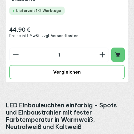
Lieferzeit 1-2 Werktage
44,90 €
Regulärer Preis:
Preise inkl. MwSt. zzgl. Versandkosten
Produkt Anzahl: Gib den gewünschten Wert ein o
Vergleichen
LED Einbauleuchten einfarbig -
Spots
und Einbaustrahler mit fester
Farbtemperatur in Warmweiß,
Neutralweiß und Kaltweiß