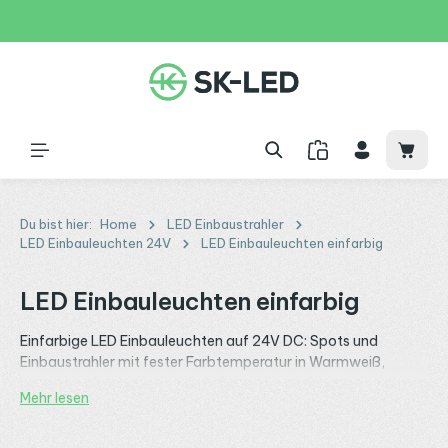
Zum Hauptinhalt springen
31 Tage
+49 2261 9788995
150€
Waren
Du bist hier:
Home
LED Einbaustrahler
LED Einbauleuchten 24V
LED Einbauleuchten einfarbig
LED Einbauleuchten einfarbig
Einfarbige LED Einbauleuchten auf 24V DC: Spots und
Einbaustrahler mit fester Farbtemperatur in Warmweiß,
Neutralweiß oder Kaltweiß. Auf derselben Infrastruktur wie
Mehr lesen
deine
24V LED Streifen
, versorgt über dasselbe
LED
Netzteil
und gesteuert über dieselben
Controller
. Erhältlich
als MR16 Spot für vorhandene Fassungen, als Einbauspot mit