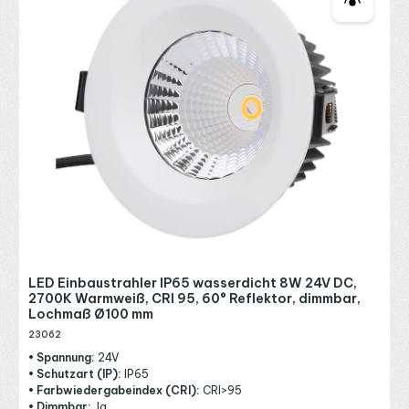
LED Einbaustrahler IP65 wasserdicht 8W 24V DC,
2700K Warmweiß, CRI 95, 60° Reflektor, dimmbar,
Lochmaß Ø100 mm
23062
• Spannung:
24V
• Schutzart (IP):
IP65
• Farbwiedergabeindex (CRI):
CRI>95
• Dimmbar:
Ja