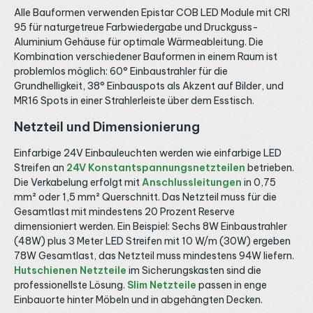
Alle Bauformen verwenden Epistar COB LED Module mit CRI
95 für naturgetreue Farbwiedergabe und Druckguss-
Aluminium Gehäuse für optimale Wärmeableitung. Die
Kombination verschiedener Bauformen in einem Raum ist
problemlos möglich: 60° Einbaustrahler für die
Grundhelligkeit, 38° Einbauspots als Akzent auf Bilder, und
MR16 Spots in einer Strahlerleiste über dem Esstisch.
Netzteil und Dimensionierung
Einfarbige 24V Einbauleuchten werden wie einfarbige LED
Streifen an
24V Konstantspannungsnetzteilen
betrieben.
Die Verkabelung erfolgt mit
Anschlussleitungen
in 0,75
mm² oder 1,5 mm² Querschnitt. Das Netzteil muss für die
Gesamtlast mit mindestens 20 Prozent Reserve
dimensioniert werden. Ein Beispiel: Sechs 8W Einbaustrahler
(48W) plus 3 Meter LED Streifen mit 10 W/m (30W) ergeben
78W Gesamtlast, das Netzteil muss mindestens 94W liefern.
Hutschienen Netzteile
im Sicherungskasten sind die
professionellste Lösung.
Slim Netzteile
passen in enge
Einbauorte hinter Möbeln und in abgehängten Decken.