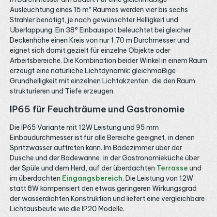
Ausleuchtung eines 15 m² Raumes werden vier bis sechs
Strahler benötigt, je nach gewünschter Helligkeit und
Überlappung. Ein 38° Einbauspot beleuchtet bei gleicher
Deckenhöhe einen Kreis von nur 1,70 m Durchmesser und
eignet sich damit gezielt für einzelne Objekte oder
Arbeitsbereiche. Die Kombination beider Winkel in einem Raum
erzeugt eine natürliche Lichtdynamik: gleichmäßige
Grundhelligkeit mit einzelnen Lichtakzenten, die den Raum
strukturieren und Tiefe erzeugen.
IP65 für Feuchträume und Gastronomie
Die IP65 Variante mit 12W Leistung und 95 mm
Einbaudurchmesser ist für alle Bereiche geeignet, in denen
Spritzwasser auftreten kann. Im Badezimmer über der
Dusche und der Badewanne, in der Gastronomieküche über
der Spüle und dem Herd, auf der überdachten
Terrasse
und
im überdachten
Eingangsbereich
. Die Leistung von 12W
statt 8W kompensiert den etwas geringeren Wirkungsgrad
der wasserdichten Konstruktion und liefert eine vergleichbare
Lichtausbeute wie die IP20 Modelle.