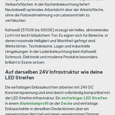
Verkaufsflächen. In der Küchenbeleuchtung liefert
Neutralweiß optimales Arbeitslicht über der Arbeitsfläche,
ohne die Farbwahrnehmung von Lebensmitteln zu
verfälschen.
Kaltweiß (5700K bis 6500K) erzeugt ein helles, aktivierendes
Licht mit leicht bläulichem Ton. Es eignet sich für Bereiche, in
denen maximale Helligkeit und Wachheit gefragt sind:
Werkstätten, Technikräume, Lager und industrielle
Umgebungen. In der Ladenbeleuchtung kann Kaltweiß
Schmuck, Elektronik und moderne Produkte besonders
brillant in Szene setzen.
Auf derselben 24V Infrastruktur wie deine
LED Streifen
Die einfarbigen Einbauleuchten arbeiten mit 24V DC
Konstantspannung und sind damit vollständig kompatibel mit
der LED Streifen Infrastruktur. Ein
einfarbiger LED Streifen
in einem
Aluminiumprofil
an der
Decke
und einfarbige
Einbaustrahler in derselben Decke können über ein
gemeinsames Netzteil und einen gemeinsamen Dimmer