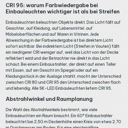
CRI 95: warum Farbwiedergabe bei
Einbauleuchten wichtiger ist als bei Streifen
Einbauleuchten beleuchten Objekte direkt. Das Licht fällt auf
Gesichter, auf Kleidung, auf Lebensmittel, auf
Möbeloberflächen und auf Waren in Vitrinen. Jede
Abweichung in der Farbwiedergabe ist bei direktem Licht
sofort sichtbar. Bei indirektem Licht (Streifen in Vouten) fällt
ein niedrigerer CRI weniger auf, weil das Licht von der Decke
reflektiert wird und der Betrachter nie direkt in das Licht
schaut. Bei einem Einbaustrahler, der direkt auf einen Teller
mit Essen, auf ein Gesicht im Spiegel oder auf ein
Kleidungsstück in der Auslage strahlt, macht der Unterschied
zwischen CRI 80 und CRI 95 den Unterschied zwischen flach
und lebendig. Alle SK-LED Einbauleuchten liefern CRI 95.
Abstrahlwinkel und Raumplanung
Die Wahl des Abstrahlwinkels bestimmt, wie viele
Einbauleuchten ein Raum braucht. Ein 60° Einbaustrahler
beleuchtet bei 2,50 m Deckenhöhe einen Kreis von etwa 2,70
m Durchmesser am Boden. Für eine gleichmäßige