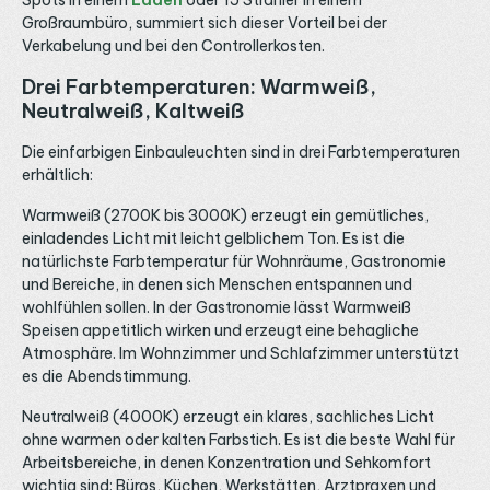
Spots in einem
Laden
oder 15 Strahler in einem
Großraumbüro, summiert sich dieser Vorteil bei der
Verkabelung und bei den Controllerkosten.
Drei Farbtemperaturen: Warmweiß,
Neutralweiß, Kaltweiß
Die einfarbigen Einbauleuchten sind in drei Farbtemperaturen
erhältlich:
Warmweiß (2700K bis 3000K) erzeugt ein gemütliches,
einladendes Licht mit leicht gelblichem Ton. Es ist die
natürlichste Farbtemperatur für Wohnräume, Gastronomie
und Bereiche, in denen sich Menschen entspannen und
wohlfühlen sollen. In der Gastronomie lässt Warmweiß
Speisen appetitlich wirken und erzeugt eine behagliche
Atmosphäre. Im Wohnzimmer und Schlafzimmer unterstützt
es die Abendstimmung.
Neutralweiß (4000K) erzeugt ein klares, sachliches Licht
ohne warmen oder kalten Farbstich. Es ist die beste Wahl für
Arbeitsbereiche, in denen Konzentration und Sehkomfort
wichtig sind: Büros, Küchen, Werkstätten, Arztpraxen und