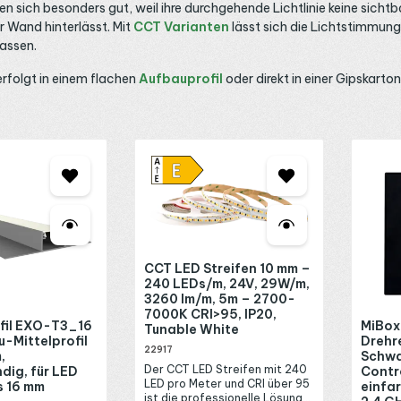
en sich besonders gut, weil ihre durchgehende Lichtlinie keine sicht
r Wand hinterlässt. Mit
CCT Varianten
lässt sich die Lichtstimmung
assen.
rfolgt in einem flachen
Aufbauprofil
oder direkt in einer Gipskarto
e überspringen
CCT LED Streifen 10 mm –
240 LEDs/m, 24V, 29W/m,
3260 lm/m, 5m – 2700-
7000K CRI>95, IP20,
fil EXO-T3_16
MiBox
Tunable White
-Mittelprofil
Drehr
22917
,
Schwa
Der CCT LED Streifen mit 240
dig, für LED
Contro
LED pro Meter und CRI über 95
s 16 mm
einfar
ist die professionelle Lösung