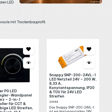
baren LED
nvoute mit Trockenbauprofil.
Snappy SNP-200-24VL-1
LED Netzteil 24V – 200 W,
8,33 A,
Konstantspannung, IP20
er P0 LED
& TÜV für 24V LED
egler-Wandpanel
Streifen
rz – 2-in-1
22044
ller für CCT &
Das Snappy SNP-200-24VL-1
bige LED Streifen,
ist ein leistungsstarkes 24V