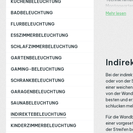
KÜCHENBELEUCHTUNG
Montagearten g
Umsetzung? Di
BADBELEUCHTUNG
Mehr lesen
Themenwelt
FLURBELEUCHTUNG
ESSZIMMERBELEUCHTUNG
SCHLAFZIMMERBELEUCHTUNG
GARTENBELEUCHTUNG
Indire
GAMING-BELEUCHTUNG
Bei der indir
SCHRANKBELEUCHTUNG
oder von der S
einer weichen,
GARAGENBELEUCHTUNG
von der Wandf
besten und er
SAUNABELEUCHTUNG
schlucken mehr
INDIREKTEBELEUCHTUNG
Für die Wandb
einer vorgeset
KINDERZIMMERBELEUCHTUNG
der Streifen 