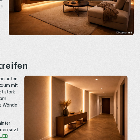
ie
reifen
von unten
 Raum mit
gt stark
 am
te Wände
inter
ten sitzt
LED