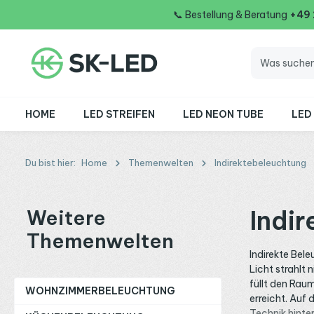
📞
Bestellung & Beratung
+49
 Hauptinhalt springen
Zur Suche springen
Zur Hauptnavigation springen
HOME
LED STREIFEN
LED NEON TUBE
LED
Du bist hier:
Home
Themenwelten
Indirektebeleuchtung
Indi
Weitere
Themenwelten
Indirekte Bele
Licht strahlt 
füllt den Rau
WOHNZIMMERBELEUCHTUNG
erreicht. Auf
Technik hinte