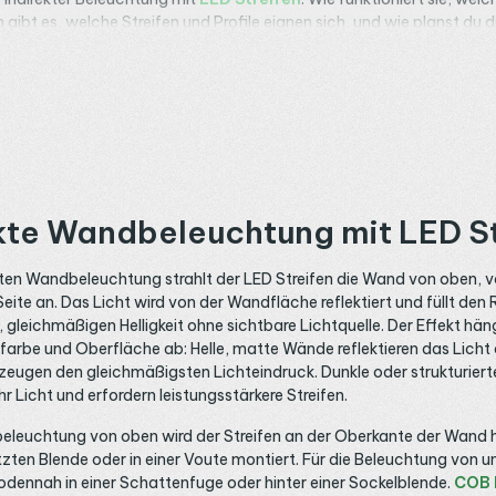
ibt es, welche Streifen und Profile eignen sich, und wie planst du d
e raumspezifischen Details findest du in unseren einzelnen
en
, diese Seite liefert das Grundwissen, das in jedem Raum gilt.
kte Wandbeleuchtung mit LED St
ekten Wandbeleuchtung strahlt der LED Streifen die Wand von oben, 
eite an. Das Licht wird von der Wandfläche reflektiert und füllt den
 gleichmäßigen Helligkeit ohne sichtbare Lichtquelle. Der Effekt hän
arbe und Oberfläche ab: Helle, matte Wände reflektieren das Licht
zeugen den gleichmäßigsten Lichteindruck. Dunkle oder strukturier
 Licht und erfordern leistungsstärkere Streifen.
eleuchtung von oben wird der Streifen an der Oberkante der Wand h
zten Blende oder in einer Voute montiert. Für die Beleuchtung von un
bodennah in einer Schattenfuge oder hinter einer Sockelblende.
COB 