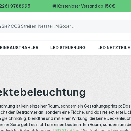
 2261 9788995
🚚
Kostenloser Versand ab
150€
 EINBAUSTRAHLER
LED STEUERUNG
LED NETZTEILE
rektebeleuchtung
uchtung ist kein einzelner Raum, sondern ein Gestaltungsprinzip: Das
nicht den Betrachter an, sondern eine Fläche, und das reflektierte Lic
m gleichmäßig, blendfrei und mit einer Wirkung, die keine Deckenleuc
 dieser Seite geht es nicht um einen bestimmten Raum, sondern um di
r indirekter Beleuchtung mit
LED Streifen
: Wie funktioniert sie, welc