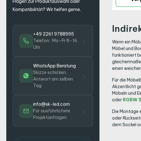
Fragen zur Produktauswahl oder
eingesetzten
zwei Metern 
Kompatibilität? Wir helfen gerne.
sich für Woh
Shops und Bü
Lichtlinie mi
Indire
Am Rand eine
+49 2261 9788995
auffallen, mi
muss es über
Telefon · Mo–Fr 8–16
Wenn ein Möbe
sind die Anp
Uhr
Möbel und Bod
EXO-T3_16 au
gleich ausge
funktioniert 
nehmen Spac
gleichermaßen
Bewehrungsg
WhatsApp Beratung
einen weichen
beide versc
Skizze schicken,
Schleifen res
Antwort am selben
Ergebnis ist 
Für die Möbel
symmetrische
Tag
Akzentlicht g
eine Wand tei
Möbeln und Ein
Decke gliede
oder
RGBW S
irgendwo eine
info@sk-led.com
der Deckenb
durchzieht si
Für ausführlichere
Die Montage e
klare Linie.
Projektanfragen
oder Rückseite.
setzt sie ein
dem Sockel od
architektoni
der Wandmitte
der Gastrono
Raumwirkung 