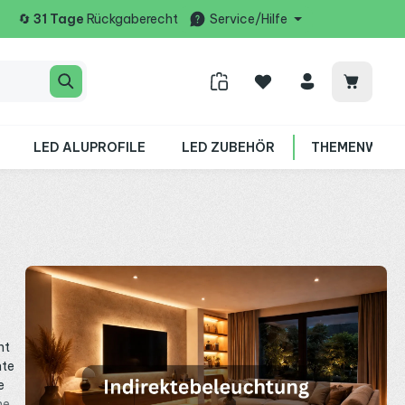
🔄
31 Tage
Rückgaberecht
Service/Hilfe
Warenko
LED ALUPROFILE
LED ZUBEHÖR
THEMENWELT
ht
hte
e
he