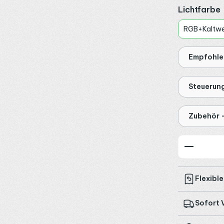
Lichtfarbe
RGB+Kaltwe
Empfohlen
Steuerun
Zubehör 
Produkt
Flexibl
Sofort 