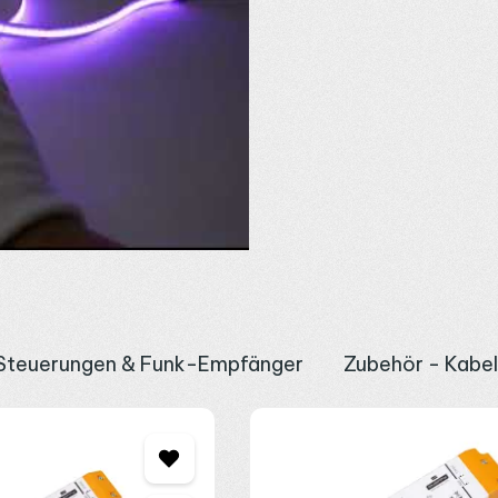
r gleichmäßige Ausleuchtung
t der Streifen sein Licht gleichmäßig ohne harte Schatten, geeignet
t sich der Streifen auch zur allgemeinen Beleuchtung und trägt die E
 Controller
fähigen Controller mit vier Kanälen, drei für die Farbe und einen f
owie Weißanteil steuern, kompatibel mit
Funksteuerung
,
DMX Cont
amit Farbe und Helligkeit über die gesamte Länge gleichmäßig bleiben
m Aluprofil
2 mm kürzen und über das 5-polige Anschlusssystem sowie die rücksei
 Lebensdauer von bis zu 50.000 Stunden unterstützt. Für Verbindun
Steuerungen & Funk-Empfänger
Zubehör - Kabe
u nach der Gesamtlänge mit Reserve, bei 18 W/m verbraucht eine 5 
 Akzentlinie oder als neutralweiße
indirekte Beleuchtung
, bei Fr