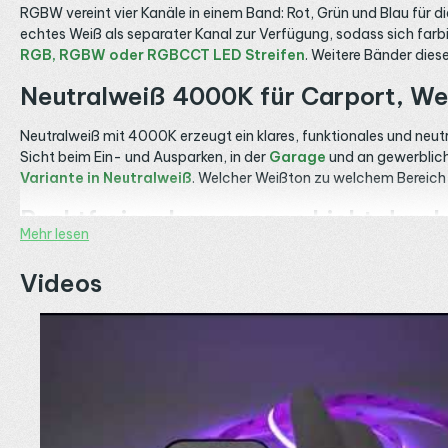
RGBW vereint vier Kanäle in einem Band: Rot, Grün und Blau für die
echtes Weiß als separater Kanal zur Verfügung, sodass sich fa
RGB, RGBW oder RGBCCT LED Streifen
. Weitere Bänder dies
Neutralweiß 4000K für Carport, We
Neutralweiß mit 4000K erzeugt ein klares, funktionales und neu
Sicht beim Ein- und Ausparken, in der
Garage
und an gewerbliche
Variante in Neutralweiß
. Welcher Weißton zu welchem Bereich
Punktfreies, homogenes Licht durc
Mehr lesen
Die COB Technologie reiht die Leuchtdioden unter einer durchgeh
Videos
Meter wirkt das Licht auch aus kurzer Distanz und auf reflektie
unterscheiden, erklärt der Ratgeber
SMD vs. COB LED Streifen 
Spritzwassergeschützt in IP65 für
Die IP65 Ausführung ist rundum vergossen und gegen Spritzwass
Streifen Hauskanten mit Farbe und klarem Weiß, im
Bad
liefert e
denselben Streifen auch als
Warmweiß-Variante in IP65
. Daue