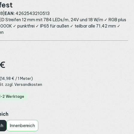
fest
48
|
EAN:
4262543210513
 Streifen 12 mm mit 784 LEDs/m, 24V und 18 W/m ✓ RGB plus
000K ✓ punktfrei ✓ IP65 für außen ✓ teilbar alle 71,42 mm ✓
en
:
 €
(14,98 € / 1 Meter)
St. zzgl. Versandkosten
 1-2 Werktage
auswählen
eich
ch
Innenbereich