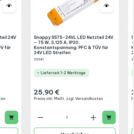
eil 24V
Snappy SS75-24VL LED Netzteil 24V
S
– 75 W, 3,125 A, IP20,
–
V für
Konstantspannung, PFC & TÜV für
K
24V LED Streifen
2
22041
2
Lieferzeit 1-2 Werktage
25,90 €
Regulärer Preis:
R
ten
Preise inkl. MwSt. zzgl. Versandkosten
P
chen um die Anzahl zu erhöhen oder zu 
 oder benutze die Schaltflächen um die
ib den gewünschten Wert ein oder benut
Produkt Anzahl: Gib den gew