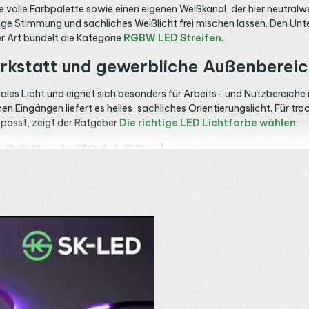
 volle Farbpalette sowie einen eigenen Weißkanal, der hier neutralwei
rbige Stimmung und sachliches Weißlicht frei mischen lassen. Den 
er Art bündelt die Kategorie
RGBW LED Streifen
.
rkstatt und gewerbliche Außenberei
trales Licht und eignet sich besonders für Arbeits- und Nutzbereic
n Eingängen liefert es helles, sachliches Orientierungslicht. Für tr
 passt, zeigt der Ratgeber
Die richtige LED Lichtfarbe wählen
.
h COB mit 784 LEDs/m
enden Leuchtschicht so dicht aneinander, dass eine gleichmäßige Li
renden Flächen homogen, der CRI über 90 sorgt für eine natürliche 
im Vergleich
, weitere COB Farbbänder zeigt die Kategorie
COB RG
 Außen und Feuchträume
er geschützt, damit eignet sie sich für den überdachten Außenbere
r sachliches Licht in spritzwassernaher Umgebung. Wer im Außenber
rhaftes Untertauchen ist mit IP65 nicht abgedeckt.