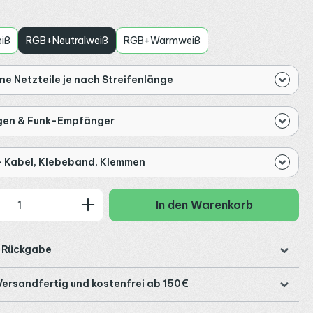
auswählen
iß
RGB+Neutralweiß
RGB+Warmweiß
e Netzteile je nach Streifenlänge
gen & Funk-Empfänger
- Kabel, Klebeband, Klemmen
 Anzahl: Gib den gewünschten Wert ein
In den Warenkorb
e Rückgabe
Versandfertig und kostenfrei ab 150€