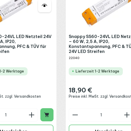
-24VL LED Netzteil 24V
Snappy SS60-24VL LED Netzt
A, IP20,
– 60 W, 2,5 A, IP20,
nnung, PFC & TÜV für
Konstantspannung, PFC & TÜ
eifen
24V LED Streifen
22040
 1-2 Werktage
Lieferzeit 1-2 Werktage
18,90 €
:
Regulärer Preis:
wSt. zzgl. Versandkosten
Preise inkl. MwSt. zzgl. Versandkos
n Wert ein oder benutze die Schaltflä
 Anzahl: Gib den gewünschten Wert ein
Produkt Anzahl: G