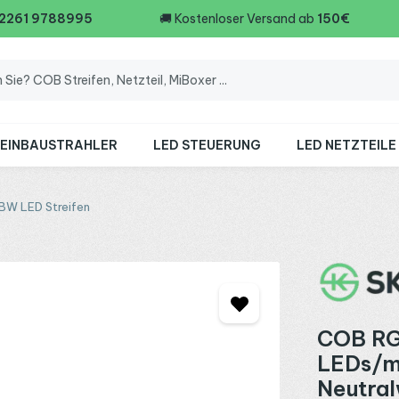
 2261 9788995
🚚
Kostenloser Versand ab
150€
 EINBAUSTRAHLER
LED STEUERUNG
LED NETZTEILE
BW LED Streifen
COB RG
LEDs/m
Neutral