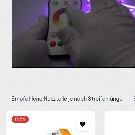
18 W/m und 180° Abstrahlwinkel fü
Mit 18 W pro Meter und einem breiten 180° Abstrahlwinkel verteil
Hauseingang
oder im
Garten
. Über den echten Weißkanal eigne
Steuerung über einen 4-Kanal RGBW
Der Streifen wird mit 24V DC betrieben und benötigt einen RGBW-
Anschlusssystem. Über PWM lässt er sich dimmen und in Farbe s
sollte in der Regel alle 7 bis 8 Meter neu eingespeist werden, d
Überblick über alle Controller gibt die Kategorie
LED Steuerung
.
Teilbar alle 71,42 mm und Montage i
Der Streifen lässt sich an den markierten Trennstellen alle 71,4
einem
LED Aluprofil
wichtig, da sie die Wärme ableitet und die
Empfohlene Netzteile je nach Streifenlänge
Kabel und Verbinder
. Das passende
24V LED Netzteil
wählst d
geschützt oder in ein wettergeschütztes Gehäuse. Ob als farbige
Produktgalerie überspringen
gerne telefonisch, per E-Mail oder über
WhatsApp
.
15.5
%