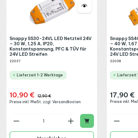
Snappy SS30-24VL LED Netzteil 24V
Snappy SS40
– 30 W, 1,25 A, IP20,
– 40 W, 1,67 
Konstantspannung, PFC & TÜV für
Konstantspa
24V LED Streifen
24V LED Str
22037
22038
Lieferzeit 1-2 Werktage
Lieferzeit
10,90 €
17,90 €
Verkaufspreis:
Regulärer Preis
Regulärer Preis:
12,90 €
Preise inkl. M
Preise inkl. MwSt. zzgl. Versandkosten
Produkt Anzahl: Gib den gewünschte
Produkt