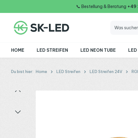
📞
Bestellung & Beratung
+49
 Hauptinhalt springen
Zur Suche springen
Zur Hauptnavigation springen
HOME
LED STREIFEN
LED NEON TUBE
LED
Du bist hier:
Home
LED Streifen
LED Streifen 24V
RG
Bildergalerie überspringen