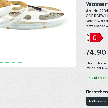
Wasser
Art-Nr:
223
COB RGBW LED
Neutralweiß 4
jetzt entdeck
Regulärer Preis
74,90
Inhalt:
5 Meter
Preise inkl. Mw
Lieferzeit
Einsatzber
Außenberei