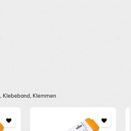
 für Akzente ebenso wie für durchgehende Lichtlinien am
nergieeffizienzklasse G.
ür den Weißkanal, angeschlossen über das 5-polige
rollern 12-48V DC
und
KNX Controllern
. Bei 24V LED Streifen
, mehr dazu im Ratgeber
LED Streifen neu einspeisen
. Den
tige 3M Klebefläche montieren. Bei 18 W/m ist die Montage in
gen und Verlängerungen eignen sich die passenden 5-poligen
l, Klebeband, Klemmen
m Rolle rund 90 W, im Außenbereich gehört das Netzteil
agen zur Steuerung oder zur Dimensionierung beraten wir dich