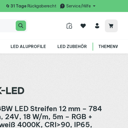
🔄
31 Tage
Rückgaberecht
Service/Hilfe
Warenko
LED ALUPROFILE
LED ZUBEHÖR
THEMENWELT
BW LED Streifen 12 mm – 784
, 24V, 18 W/m, 5m – RGB +
weiß 4000K, CRI>90, IP65,