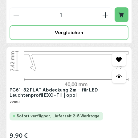
Produkt Anzahl: Gib den gewünschten Wert ein o
Vergleichen
PC61-32 FLAT Abdeckung 2 m – für LED
Leuchtenprofil EXO-TI1 | opal
22160
Sofort verfügbar, Lieferzeit 2-5 Werktage
9,90 €
Regulärer Preis: