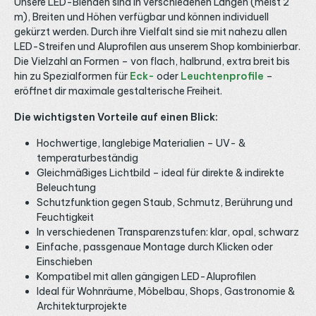
Unsere LED-Blenden sind in verschiedenen Längen (meist 2
m), Breiten und Höhen verfügbar und können individuell
gekürzt werden. Durch ihre Vielfalt sind sie mit nahezu allen
LED-Streifen und Aluprofilen aus unserem Shop kombinierbar.
Die Vielzahl an Formen – von flach, halbrund, extra breit bis
hin zu Spezialformen für
Eck-
oder
Leuchtenprofile
–
eröffnet dir maximale gestalterische Freiheit.
Die wichtigsten Vorteile auf einen Blick:
Hochwertige, langlebige Materialien – UV- &
temperaturbeständig
Gleichmäßiges Lichtbild – ideal für direkte & indirekte
Beleuchtung
Schutzfunktion gegen Staub, Schmutz, Berührung und
Feuchtigkeit
In verschiedenen Transparenzstufen: klar, opal, schwarz
Einfache, passgenaue Montage durch Klicken oder
Einschieben
Kompatibel mit allen gängigen LED-Aluprofilen
Ideal für Wohnräume, Möbelbau, Shops, Gastronomie &
Architekturprojekte