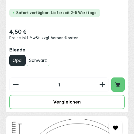
Sofort verfügbar, Lieferzeit 2-5 Werktage
4,50 €
Regulärer Preis:
Preise inkl. MwSt. zzgl. Versandkosten
auswählen
Blende
Opal
Schwarz
Produkt Anzahl: Gib den gewünschten Wert ein o
Vergleichen