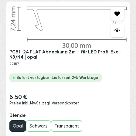
PC51-24 FLAT Abdeckung 2 m – für LED Profil Exo-
N3/N4 | opal
22157
Sofort verfügbar, Lieferzeit 2-5 Werktage
6,50 €
Regulärer Preis:
Preise inkl. MwSt. zzgl. Versandkosten
auswählen
Blende
Opal
Schwarz
Transparent