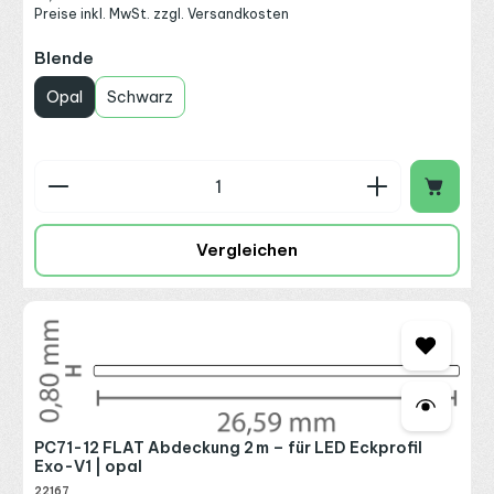
Preise inkl. MwSt. zzgl. Versandkosten
auswählen
Blende
Opal
Schwarz
Produkt Anzahl: Gib den gewünschten Wert ein o
Vergleichen
PC71-12 FLAT Abdeckung 2 m – für LED Eckprofil
Exo-V1 | opal
22167