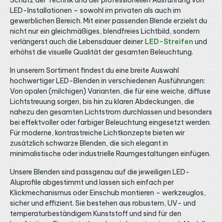
Schutz der Technik und der professionellen Ausführung von
LED-Installationen – sowohl im privaten als auch im
gewerblichen Bereich. Mit einer passenden Blende erzielst du
nicht nur ein gleichmäßiges, blendfreies Lichtbild, sondern
verlängerst auch die Lebensdauer deiner
LED-Streifen
und
erhöhst die visuelle Qualität der gesamten Beleuchtung.
In unserem Sortiment findest du eine breite Auswahl
hochwertiger LED-Blenden in verschiedenen Ausführungen:
Von opalen (milchigen) Varianten, die für eine weiche, diffuse
Lichtstreuung sorgen, bis hin zu klaren Abdeckungen, die
nahezu den gesamten Lichtstrom durchlassen und besonders
bei effektvoller oder farbiger Beleuchtung eingesetzt werden.
Für moderne, kontrastreiche Lichtkonzepte bieten wir
zusätzlich schwarze Blenden, die sich elegant in
minimalistische oder industrielle Raumgestaltungen einfügen.
Unsere Blenden sind passgenau auf die jeweiligen LED-
Aluprofile abgestimmt und lassen sich einfach per
Klickmechanismus oder Einschub montieren – werkzeuglos,
sicher und effizient. Sie bestehen aus robustem, UV- und
temperaturbeständigem Kunststoff und sind für den