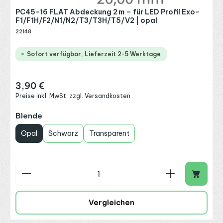
PC45-16 FLAT Abdeckung 2 m – für LED Profil Exo-
F1/F1H/F2/N1/N2/T3/T3H/T5/V2 | opal
22148
Sofort verfügbar, Lieferzeit 2-5 Werktage
3,90 €
Regulärer Preis:
Preise inkl. MwSt. zzgl. Versandkosten
auswählen
Blende
Opal
Schwarz
Transparent
Produkt Anzahl: Gib den gewünschten Wert ein o
Vergleichen