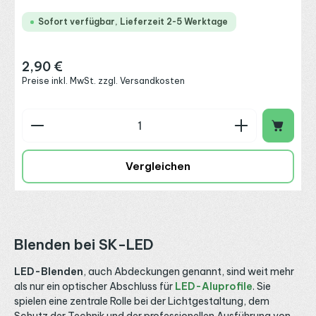
Sofort verfügbar, Lieferzeit 2-5 Werktage
2,90 €
Regulärer Preis:
Preise inkl. MwSt. zzgl. Versandkosten
Produkt Anzahl: Gib den gewünschten Wert ein o
Vergleichen
Blenden bei SK-LED
LED-Blenden
, auch Abdeckungen genannt, sind weit mehr
als nur ein optischer Abschluss für
LED-Aluprofile
. Sie
spielen eine zentrale Rolle bei der Lichtgestaltung, dem