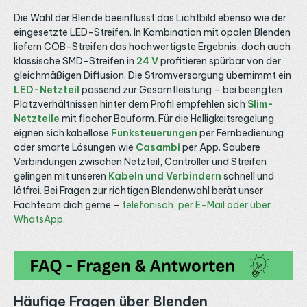
Die Wahl der Blende beeinflusst das Lichtbild ebenso wie der
eingesetzte LED-Streifen. In Kombination mit opalen Blenden
liefern COB-Streifen das hochwertigste Ergebnis, doch auch
klassische SMD-Streifen in
24 V
profitieren spürbar von der
gleichmäßigen Diffusion. Die Stromversorgung übernimmt ein
LED-Netzteil
passend zur Gesamtleistung – bei beengten
Platzverhältnissen hinter dem Profil empfehlen sich
Slim-
Netzteile
mit flacher Bauform. Für die Helligkeitsregelung
eignen sich kabellose
Funksteuerungen
per Fernbedienung
oder smarte Lösungen wie
Casambi
per App. Saubere
Verbindungen zwischen Netzteil, Controller und Streifen
gelingen mit unseren
Kabeln und Verbindern
schnell und
lötfrei. Bei Fragen zur richtigen Blendenwahl berät unser
Fachteam dich gerne –
telefonisch, per E-Mail oder über
WhatsApp
.
Häufige Fragen über Blenden