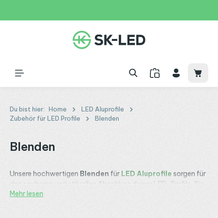
Zum Hauptinhalt springen
31 Tage
+49 2261 9788995
150€
Waren
Du bist hier:
Home
LED Aluprofile
Zubehör für LED Profile
Blenden
Blenden
Unsere hochwertigen
Blenden
für
LED Aluprofile
sorgen für
den sauberen und stilvollen Abschluss deiner LED-Profile. Sie
Mehr lesen
verdecken Übergänge und Kanten und schaffen eine
harmonische Optik, die dein Lichtsystem professionell
abrundet.