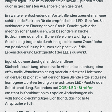
langfristigen Einsatz im Innenbereich sowie – je nach Modell –
auch in geschützten Außenbereichen geeignet.
Ein weiterer entscheidender Vorteil: Blenden übernehmen eine
schützende Funktion für die empfindlichen LED-Streifen. Sie
verhindern das Eindringen von Staub, Feuchtigkeit oder
mechanischen Einflüssen, was besonders in Küche,
Badezimmer oder öffentlichen Bereichen wichtig ist.
Gleichzeitig tragen sie durch ihre geschlossene Oberfläche
zur passiven Kühlung bei, was sich positiv auf die
Lebensdauer und Lichtqualität der LEDs auswirkt.
Egal ob du eine durchgehende, blendfreie
Küchenbeleuchtung, eine stilvolle Vitrinenbeleuchtung, eine
effektvolle Wandinszenierung oder ein indirektes Lichtband
an der Decke planst – mit der richtigen Blende erzielst du eine
homogene Lichtverteilung ohne sichtbare LED-Punkte oder
Schattenbildung. Besonders bei
COB-LED-Streifen
entsteht in Kombination mit opalen Abdeckungen ein
vollständig gleichmäßiges Lichtband, das höchste
Ansprüche erfüllt.