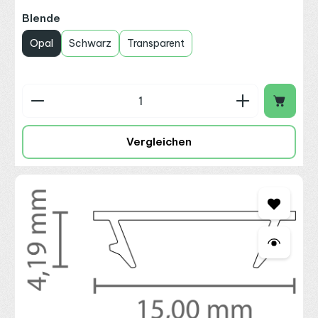
auswählen
Blende
Opal
Schwarz
Transparent
Produkt Anzahl: Gib den gewünschten Wert ein o
Vergleichen