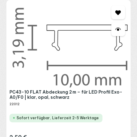
PC43-10 FLAT Abdeckung 2 m – für LED Profil Exo-
A0/F0 | klar, opal, schwarz
22012
Sofort verfügbar, Lieferzeit 2-5 Werktage
Regulärer Preis: