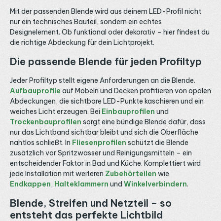
Mit der passenden Blende wird aus deinem LED-Profil nicht
nur ein technisches Bauteil, sondern ein echtes
Designelement. Ob funktional oder dekorativ – hier findest du
die richtige Abdeckung für dein Lichtprojekt.
Die passende Blende für jeden Profiltyp
Jeder Profiltyp stellt eigene Anforderungen an die Blende.
Aufbauprofile
auf Möbeln und Decken profitieren von opalen
Abdeckungen, die sichtbare LED-Punkte kaschieren und ein
weiches Licht erzeugen. Bei
Einbauprofilen
und
Trockenbauprofilen
sorgt eine bündige Blende dafür, dass
nur das Lichtband sichtbar bleibt und sich die Oberfläche
nahtlos schließt. In
Fliesenprofilen
schützt die Blende
zusätzlich vor Spritzwasser und Reinigungsmitteln – ein
entscheidender Faktor in Bad und Küche. Komplettiert wird
jede Installation mit weiteren
Zubehörteilen
wie
Endkappen
,
Halteklammern
und
Winkelverbindern
.
Blende, Streifen und Netzteil – so
entsteht das perfekte Lichtbild