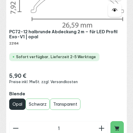
PC72-12 halbrunde Abdeckung 2 m – für LED Profil
Exo-V1 | opal
22164
Sofort verfügbar, Lieferzeit 2-5 Werktage
5,90 €
Regulärer Preis:
Preise inkl. MwSt. zzgl. Versandkosten
auswählen
Blende
Opal
Schwarz
Transparent
Produkt Anzahl: Gib den gewünschten Wert ein o