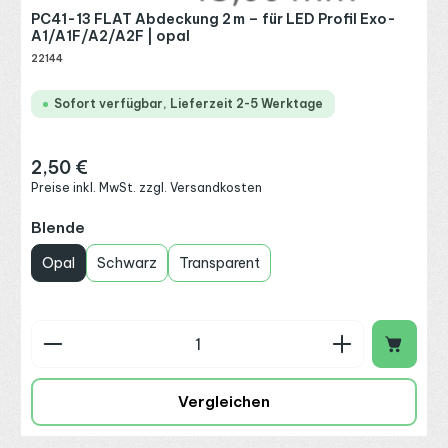
PC41-13 FLAT Abdeckung 2 m – für LED Profil Exo-
A1/A1F/A2/A2F | opal
22144
Sofort verfügbar, Lieferzeit 2-5 Werktage
2,50 €
Regulärer Preis:
Preise inkl. MwSt. zzgl. Versandkosten
auswählen
Blende
Opal
Schwarz
Transparent
Produkt Anzahl: Gib den gewünschten Wert ein o
Vergleichen