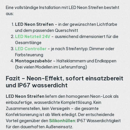
Eine vollständige Installation mit LED Neon Streifen besteht
aus:
LED Neon Streifen
– in der gewünschten Lichtfarbe
und dem passenden Querschnitt
LED Netzteil 24V
– ausreichend dimensioniert für die
Gesamtlänge
LED Controller
– je nach Streifentyp: Dimmer oder
Farbsteuerung
Montagezubehör
– Halteklammern und Endkappen
(bei vielen Modellen im Lieferumfang)
Fazit – Neon-Effekt, sofort einsatzbereit
und IP67 wasserdicht
LED Neon Streifen
liefern den homogenen Neon-Look als
einbaufertige, wasserdichte Komplettlösung. Kein
Zusammenstellen, kein Versiegeln – die gesamte
Konfektionierung ist ab Werk erledigt. Der entscheidende
Vorteil gegenüber den
Silikonhüllen
: IP67 Wasserdichtigkeit
für den dauerhaften Außeneinsatz.