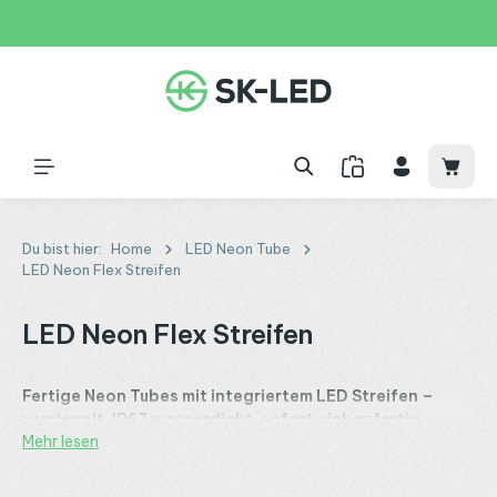
Zum Hauptinhalt springen
31 Tage
+49 2261 9788995
150€
Waren
Du bist hier:
Home
LED Neon Tube
LED Neon Flex Streifen
LED Neon Flex Streifen
Fertige Neon Tubes mit integriertem LED Streifen –
versiegelt, IP67 wasserdicht, sofort einbaufertig
Mehr lesen
Unsere
LED Neonflex Streifen
sind komplett konfektionierte
Neon Tubes mit werksseitig integriertem LED Streifen in einer