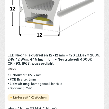
LED Neon Flex Streifen 12×12 mm – 120 LEDs/m 2835,
24V, 12 W/m, 446 lm/m, 5m – Neutralweiß 4000K
CRI>93, IP67, wasserdicht
22870
• Einbaumaß:
12x12 mm
• PCB Breite:
8mm
• Lichtwirkung:
homogenes Lichtbild
• Spannung:
24V
Lieferzeit 1-2 Wochen
Inhalt:
5 Meter
(13,98 € / 1 Meter)