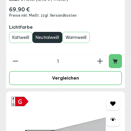
69,90 €
Regulärer Preis:
Preise inkl. MwSt. zzgl. Versandkosten
auswählen
Lichtfarbe
Kaltweiß
Neutralweiß
Warmweiß
Produkt Anzahl: Gib den gewünschten Wert ein o
Vergleichen