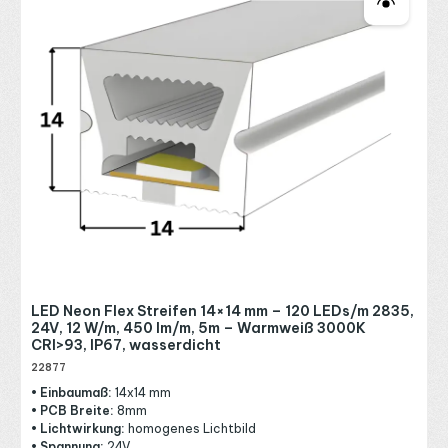
LED Neon Flex Streifen 14×14 mm – 120 LEDs/m 2835,
24V, 12 W/m, 450 lm/m, 5m – Warmweiß 3000K
CRI>93, IP67, wasserdicht
22877
• Einbaumaß:
14x14 mm
• PCB Breite:
8mm
• Lichtwirkung:
homogenes Lichtbild
• Spannung:
24V