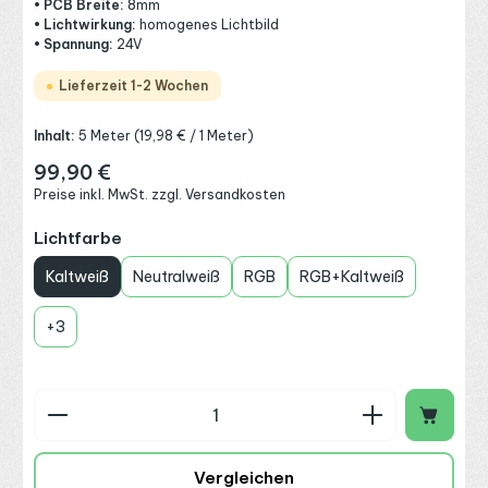
• PCB Breite:
8mm
• Lichtwirkung:
homogenes Lichtbild
• Spannung:
24V
Lieferzeit 1-2 Wochen
Inhalt:
5 Meter
(19,98 € / 1 Meter)
99,90 €
Regulärer Preis:
Preise inkl. MwSt. zzgl. Versandkosten
auswählen
Lichtfarbe
Kaltweiß
Neutralweiß
RGB
RGB+Kaltweiß
+
3
Produkt Anzahl: Gib den gewünschten Wert ein o
Vergleichen