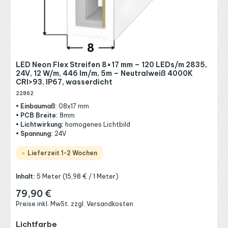
LED Neon Flex Streifen 8×17 mm – 120 LEDs/m 2835,
24V, 12 W/m, 446 lm/m, 5m – Neutralweiß 4000K
CRI>93, IP67, wasserdicht
22862
• Einbaumaß:
08x17 mm
• PCB Breite:
8mm
• Lichtwirkung:
homogenes Lichtbild
• Spannung:
24V
Lieferzeit 1-2 Wochen
Inhalt:
5 Meter
(15,98 € / 1 Meter)
79,90 €
Regulärer Preis:
Preise inkl. MwSt. zzgl. Versandkosten
auswählen
Lichtfarbe