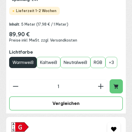
Lieferzeit 1-2 Wochen
Inhalt:
5 Meter
(17,98 € / 1 Meter)
89,90 €
Regulärer Preis:
Preise inkl. MwSt. zzgl. Versandkosten
auswählen
Lichtfarbe
Warmweiß
Kaltweiß
Neutralweiß
RGB
+
3
Produkt Anzahl: Gib den gewünschten Wert ein o
Vergleichen