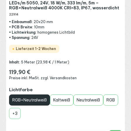
LEDs/m 5050, 24V, 18 W/m, 333 lm/m, 5m –
RGB+Neutralweiß 4000K CRI>83, IP67, wasserdicht
22914
• Einbaumaß:
20x20 mm
• PCB Breite:
10mm
• Lichtwirkung:
homogenes Lichtbild
• Spannung:
24V
Lieferzeit 1-2 Wochen
Inhalt:
5 Meter
(23,98 € / 1 Meter)
119,90 €
Regulärer Preis:
Preise inkl. MwSt. zzgl. Versandkosten
auswählen
Lichtfarbe
RGB+Neutralweiß
Kaltweiß
Neutralweiß
RGB
+
3