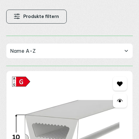
flexiblen, milchig-opalen Silikonhülle. Das Licht wird
gleichmäßig verteilt, einzelne LEDs sind unsichtbar – der
klassische
Neon-Effekt
, sofort einsatzbereit. Vollständig
Produkte filtern
versiegelt und
IP67 wasserdicht
– für den dauerhaften
Innen- und Außeneinsatz. Einfach an ein
24V LED Netzteil
anschließen, montieren, fertig.
Verfügbar in verschiedenen Querschnitten, Lichtfarben und
Schnittmaßen.
Sie suchen stattdessen die maximale Flexibilität bei
Lichtfarbe und Leistung? Dann sind unsere
LED Neon
Silikonhüllen
zum Aufstecken auf den eigenen LED Streifen
die richtige Wahl.