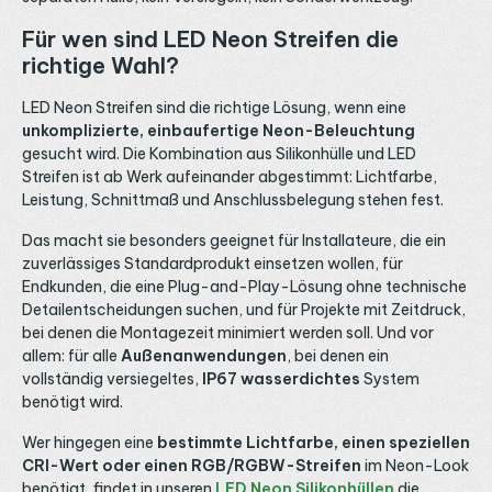
Für wen sind LED Neon Streifen die
richtige Wahl?
LED Neon Streifen sind die richtige Lösung, wenn eine
unkomplizierte, einbaufertige Neon-Beleuchtung
gesucht wird. Die Kombination aus Silikonhülle und LED
Streifen ist ab Werk aufeinander abgestimmt: Lichtfarbe,
Leistung, Schnittmaß und Anschlussbelegung stehen fest.
Das macht sie besonders geeignet für Installateure, die ein
zuverlässiges Standardprodukt einsetzen wollen, für
Endkunden, die eine Plug-and-Play-Lösung ohne technische
Detailentscheidungen suchen, und für Projekte mit Zeitdruck,
bei denen die Montagezeit minimiert werden soll. Und vor
allem: für alle
Außenanwendungen
, bei denen ein
vollständig versiegeltes,
IP67 wasserdichtes
System
benötigt wird.
Wer hingegen eine
bestimmte Lichtfarbe, einen speziellen
CRI-Wert oder einen RGB/RGBW-Streifen
im Neon-Look
benötigt, findet in unseren
LED Neon Silikonhüllen
die