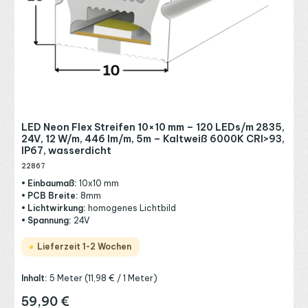
LED Neon Flex Streifen 10×10 mm – 120 LEDs/m 2835,
24V, 12 W/m, 446 lm/m, 5m – Kaltweiß 6000K CRI>93,
IP67, wasserdicht
22867
• Einbaumaß:
10x10 mm
• PCB Breite:
8mm
• Lichtwirkung:
homogenes Lichtbild
• Spannung:
24V
Lieferzeit 1-2 Wochen
Inhalt:
5 Meter
(11,98 € / 1 Meter)
59,90 €
Regulärer Preis: