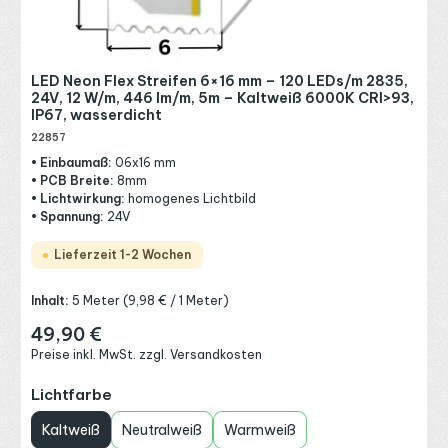
LED Neon Flex Streifen 6×16 mm – 120 LEDs/m 2835,
24V, 12 W/m, 446 lm/m, 5m – Kaltweiß 6000K CRI>93,
IP67, wasserdicht
22857
• Einbaumaß:
06x16 mm
• PCB Breite:
8mm
• Lichtwirkung:
homogenes Lichtbild
• Spannung:
24V
Lieferzeit 1-2 Wochen
Inhalt:
5 Meter
(9,98 € / 1 Meter)
49,90 €
Regulärer Preis:
Preise inkl. MwSt. zzgl. Versandkosten
auswählen
Lichtfarbe
Kaltweiß
Neutralweiß
Warmweiß