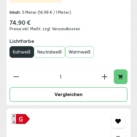
Inhalt:
5 Meter
(14,98 € / 1 Meter)
74,90 €
Regulärer Preis:
Preise inkl. MwSt. zzgl. Versandkosten
auswählen
Lichtfarbe
Kaltweiß
Neutralweiß
Warmweiß
Produkt Anzahl: Gib den gewünschten Wert ein o
Vergleichen