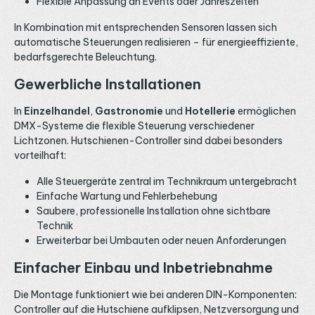
Flexible Anpassung an Events oder Jahreszeiten
In Kombination mit entsprechenden Sensoren lassen sich
automatische Steuerungen realisieren – für energieeffiziente,
bedarfsgerechte Beleuchtung.
Gewerbliche Installationen
In
Einzelhandel
,
Gastronomie
und
Hotellerie
ermöglichen
DMX-Systeme die flexible Steuerung verschiedener
Lichtzonen. Hutschienen-Controller sind dabei besonders
vorteilhaft:
Alle Steuergeräte zentral im Technikraum untergebracht
Einfache Wartung und Fehlerbehebung
Saubere, professionelle Installation ohne sichtbare
Technik
Erweiterbar bei Umbauten oder neuen Anforderungen
Einfacher Einbau und Inbetriebnahme
Die Montage funktioniert wie bei anderen DIN-Komponenten:
Controller auf die Hutschiene aufklipsen, Netzversorgung und