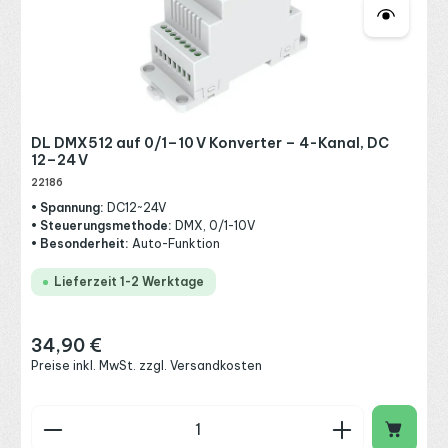
DL DMX512 auf 0/1–10 V Konverter – 4-Kanal, DC
12–24 V
22186
• Spannung:
DC12~24V
• Steuerungsmethode:
DMX, 0/1-10V
• Besonderheit:
Auto-Funktion
Lieferzeit 1-2 Werktage
34,90 €
Regulärer Preis:
Preise inkl. MwSt. zzgl. Versandkosten
Produkt Anzahl: Gib den gewünschten Wert ein o