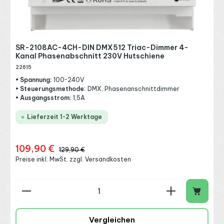
SR-2108AC-4CH-DIN DMX512 Triac-Dimmer 4-
Kanal Phasenabschnitt 230V Hutschiene
22615
• Spannung:
100~240V
• Steuerungsmethode:
DMX, Phasenanschnittdimmer
• Ausgangsstrom:
1,5A
Lieferzeit 1-2 Werktage
109,90 €
Verkaufspreis:
Regulärer Preis:
129,90 €
Preise inkl. MwSt. zzgl. Versandkosten
Produkt Anzahl: Gib den gewünschten Wert ein o
Vergleichen