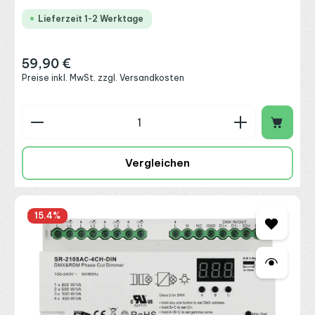
Lieferzeit 1-2 Werktage
59,90 €
Regulärer Preis:
Preise inkl. MwSt. zzgl. Versandkosten
Produkt Anzahl: Gib den gewünschten Wert ein o
Vergleichen
15.4
%