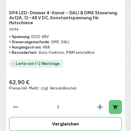
DP4 LED-Dimmer 4-Kanal – DALI & DMX Steuerung,
4x12A, 12–48 V DC, Konstantspannung für
Hutschiene
22194
• Spannung:
DC12~48V
• Steuerungsmethode:
DMX, DALI
• Ausgangsstrom:
48A
• Besonderheit:
Auto-Funktion, PWM einstellbar
Lieferzeit 1-2 Werktage
62,90 €
Regulärer Preis:
Preise inkl. MwSt. zzgl. Versandkosten
Produkt Anzahl: Gib den gewünschten Wert ein o
Vergleichen