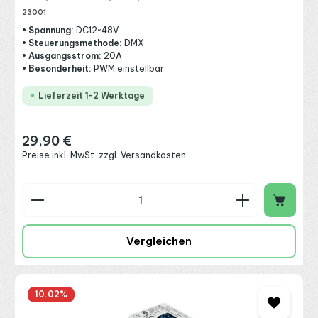
23001
• Spannung:
DC12~48V
• Steuerungsmethode:
DMX
• Ausgangsstrom:
20A
• Besonderheit:
PWM einstellbar
Lieferzeit 1-2 Werktage
29,90 €
Regulärer Preis:
Preise inkl. MwSt. zzgl. Versandkosten
Produkt Anzahl: Gib den gewünschten Wert ein o
Vergleichen
10.02
%