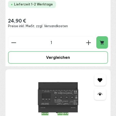
Lieferzeit 1-2 Werktage
24,90 €
Regulärer Preis:
Preise inkl. MwSt. zzgl. Versandkosten
Produkt Anzahl: Gib den gewünschten Wert ein o
Vergleichen