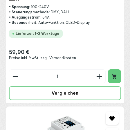
• Spannung:
100~240V
• Steuerungsmethode:
DMX, DALI
• Ausgangsstrom:
64A
• Besonderheit:
Auto-Funktion, OLED-Display
Lieferzeit 1-2 Werktage
59,90 €
Regulärer Preis:
Preise inkl. MwSt. zzgl. Versandkosten
Produkt Anzahl: Gib den gewünschten Wert ein o
Vergleichen