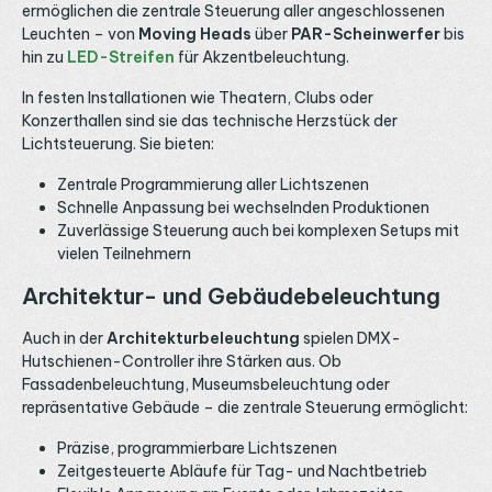
ermöglichen die zentrale Steuerung aller angeschlossenen
Leuchten – von
Moving Heads
über
PAR-Scheinwerfer
bis
hin zu
LED-Streifen
für Akzentbeleuchtung.
In festen Installationen wie Theatern, Clubs oder
Konzerthallen sind sie das technische Herzstück der
Lichtsteuerung. Sie bieten:
Zentrale Programmierung aller Lichtszenen
Schnelle Anpassung bei wechselnden Produktionen
Zuverlässige Steuerung auch bei komplexen Setups mit
vielen Teilnehmern
Architektur- und Gebäudebeleuchtung
Auch in der
Architekturbeleuchtung
spielen DMX-
Hutschienen-Controller ihre Stärken aus. Ob
Fassadenbeleuchtung, Museumsbeleuchtung oder
repräsentative Gebäude – die zentrale Steuerung ermöglicht:
Präzise, programmierbare Lichtszenen
Zeitgesteuerte Abläufe für Tag- und Nachtbetrieb