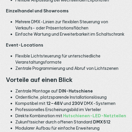
Flexible Anpassung bei wechselnden Exponaten
Einzelhandel und Showrooms
Mehrere DMX-Linien zur flexiblen Steuerung von
Verkaufs- oder Präsentationsflächen
Einfache Wartung und Erweiterbarkeit im Schaltschrank
Event-Locations
Flexible Lichtsteuerung für unterschiedliche
Veranstaltungsformate
Zentrale Programmierung und Abruf von Lichtszenen
Vorteile auf einen Blick
Zentrale Montage auf
DIN-Hutschiene
Ordentliche, platzsparende Installationslösung
Kompatibel mit
12–48V
und
230V
DMX-Systemen
Professionelles Erscheinungsbild im Verteiler
Direkte Kombination mit
Hutschienen-LED-Netzteilen
Zukunftssicher durch offenen Standard
DMX512
Modularer Aufbau für einfache Erweiterung