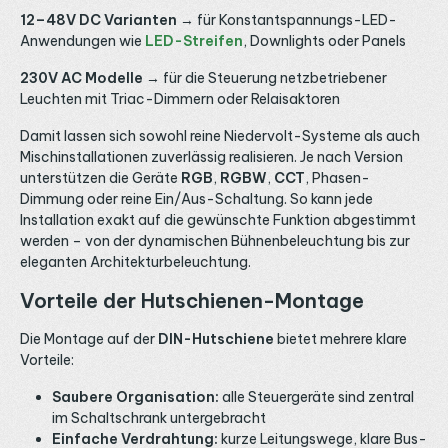
12–48V DC Varianten
→ für Konstantspannungs-LED-
Anwendungen wie
LED-Streifen
, Downlights oder Panels
230V AC Modelle
→ für die Steuerung netzbetriebener
Leuchten mit Triac-Dimmern oder Relaisaktoren
Damit lassen sich sowohl reine Niedervolt-Systeme als auch
Mischinstallationen zuverlässig realisieren. Je nach Version
unterstützen die Geräte
RGB
,
RGBW
,
CCT
, Phasen-
Dimmung oder reine Ein/Aus-Schaltung. So kann jede
Installation exakt auf die gewünschte Funktion abgestimmt
werden – von der dynamischen Bühnenbeleuchtung bis zur
eleganten Architekturbeleuchtung.
Vorteile der Hutschienen-Montage
Die Montage auf der
DIN-Hutschiene
bietet mehrere klare
Vorteile:
Saubere Organisation:
alle Steuergeräte sind zentral
im Schaltschrank untergebracht
Einfache Verdrahtung:
kurze Leitungswege, klare Bus-