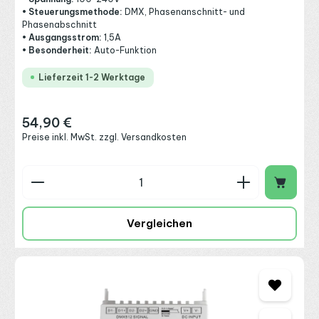
• Steuerungsmethode:
DMX, Phasenanschnitt- und
Phasenabschnitt
• Ausgangsstrom:
1,5A
• Besonderheit:
Auto-Funktion
Lieferzeit 1-2 Werktage
54,90 €
Regulärer Preis:
Preise inkl. MwSt. zzgl. Versandkosten
Produkt Anzahl: Gib den gewünschten Wert ein o
Vergleichen