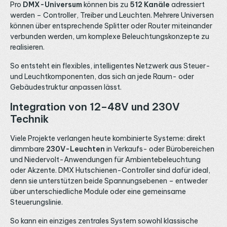
Pro
DMX-Universum
können bis zu
512 Kanäle
adressiert
werden – Controller, Treiber und Leuchten. Mehrere Universen
können über entsprechende Splitter oder Router miteinander
verbunden werden, um komplexe Beleuchtungskonzepte zu
realisieren.
So entsteht ein flexibles, intelligentes Netzwerk aus Steuer-
und Leuchtkomponenten, das sich an jede Raum- oder
Gebäudestruktur anpassen lässt.
Integration von 12–48V und 230V
Technik
Viele Projekte verlangen heute kombinierte Systeme: direkt
dimmbare
230V-Leuchten
in Verkaufs- oder Bürobereichen
und Niedervolt-Anwendungen für Ambientebeleuchtung
oder Akzente. DMX Hutschienen-Controller sind dafür ideal,
denn sie unterstützen beide Spannungsebenen – entweder
über unterschiedliche Module oder eine gemeinsame
Steuerungslinie.
So kann ein einziges zentrales System sowohl klassische