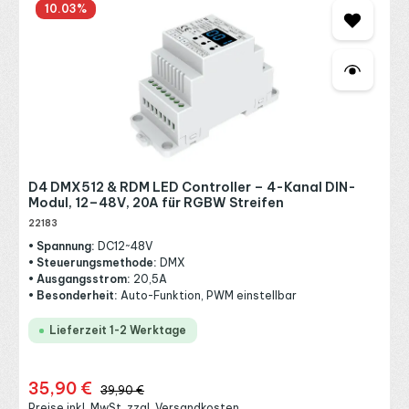
10.03
%
D4 DMX512 & RDM LED Controller – 4-Kanal DIN-
Modul, 12–48V, 20A für RGBW Streifen
22183
• Spannung:
DC12~48V
• Steuerungsmethode:
DMX
• Ausgangsstrom:
20,5A
• Besonderheit:
Auto-Funktion, PWM einstellbar
Lieferzeit 1-2 Werktage
35,90 €
Verkaufspreis:
Regulärer Preis:
39,90 €
Preise inkl. MwSt. zzgl. Versandkosten