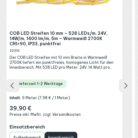
b
e
V
S
G
w
R
COB LED Streifen 10 mm – 528 LEDs/m, 24V,
M
P
14W/m, 1400 lm/m, 5m – Warmweiß 2700K
Z
CRI>90, IP33, punktfrei
L
D
22310
n
Der COB LED Streifen mit 10 mm Breite in Warmweiß
d
2700K liefert ein punktfreies, homogenes Licht für den
i
Innenbereich. Mit 528 LED pro Meter, 24V, 14 Watt pro
V
Meter und 1400 Lumen pro Meter zählt dieser hochdichte
a
LED Streifen zu den besonders leuchtstarken COB-
a
Bändern und erzeugt eine durchgehende Lichtlinie ohne
h
Lieferzeit 1-2 Werktage
sichtbare Einzelpunkte. Das warmweiße Licht mit 2700
e
Kelvin wirkt wohnlich und einladend, dank CRI>90 mit
m
natürlicher Farbwiedergabe. Der dimmbare LED Streifen
f
Inhalt:
5 Meter
(7,98 € / 1 Meter)
ist in Schutzart IP33 für trockene Innenräume ausgelegt.
N
Damit bekommst du eine helle, gleichmäßige und zugleich
39,90 €
H
Regulärer Preis:
gemütliche Lichtlinie für Wohnräume und indirekte
d
Preise inkl. MwSt. zzgl. Versandkosten
Beleuchtung. Warmweiß 2700K für wohnliche Innenräume
g
Die Lichtfarbe Warmweiß mit 2700 Kelvin erzeugt ein
s
auswählen
Einsatzbereich
gemütliches, entspanntes Licht und passt in Wohnräume,
i
Schlafzimmer und überall dort, wo eine behagliche
v
Atmosphäre gefragt ist. Mit dem hohen
F
Außenbereich
Innenbereich