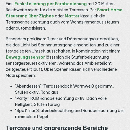
Eine
Funksteuerung per Fernbedienung
mit 30 Metern
Reichweite reicht für die meisten Terrassen. Per
Smart Home
Steuerung über Zigbee
oder
Matter
lässt sich die
Terrassenbeleuchtung auch vom Wohnzimmer aus steuern
oder automatisieren.
Besonders praktisch: Timer und Dämmerungsautomatiken,
die das Licht bei Sonnenuntergang einschalten und zu einer
festgelegten Uhrzeit ausschalten. In Kombination mit einem
Bewegungssensor
lässt sich die Stufenbeleuchtung
sensorgesteuert aktivieren, während das Ambientelicht
zeitgesteuert läuft. Über Szenen lassen sich verschiedene
Modi speichern:
"Abendessen": Terrassendach Warmweiß gedimmt,
Stufen aktiv, Rand aus
"Party": RGB Randbeleuchtung aktiv, Dach volle
Helligkeit, Stufen farbig
"Spät": nur Stufenbeleuchtung und Randbeleuchtung bei
minimalem Pegel
Terrasse und angrenzende Bereiche