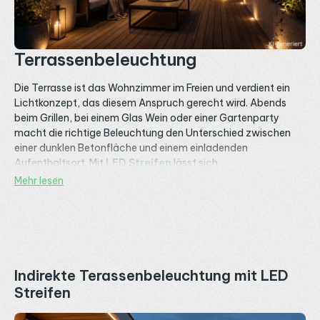
Terrassenbeleuchtung
Die Terrasse ist das Wohnzimmer im Freien und verdient ein
Lichtkonzept, das diesem Anspruch gerecht wird. Abends
beim Grillen, bei einem Glas Wein oder einer Gartenparty
macht die richtige Beleuchtung den Unterschied zwischen
einer dunklen Betonfläche und einem einladenden
Aufenthaltsort. Mit
LED Streifen
lässt sich
Terrassenbeleuchtung umsetzen, die blendfrei leuchtet,
Mehr lesen
wetterfest installiert ist und sich per App oder Fernbedienung
an jede Stimmung anpassen lässt. Entscheidend im
Außenbereich: die richtige Schutzart, UV beständige
Montage und ein geschütztes Netzteil.
Auf dieser Seite findest du die vier wichtigsten
Indirekte Terassenbeleuchtung mit LED
Einsatzbereiche für LED Streifen auf der Terrasse und die
Streifen
passenden Produkte dazu.