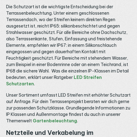
Stellen, damit das letzte Segment vollständig leuchtet
und sicher verschlossen werden kann. Reststücke bleiben
Die Schutzart ist die wichtigste Entscheidung bei der
nutzbar, sofern sie an einer Schnittmarke enden. So lässt
Terrassenbeleuchtung. Unter einem geschlossenen
sich nahezu die gesamte Rolle ohne Verschnitt
Terrassendach, wo der Streifen keinem direkten Regen
verwenden. 24V Betrieb mit 12 Watt pro Meter Der
Lichtschlauch arbeitet mit 24 Volt und benötigt rund 12
ausgesetzt ist, reicht IP65: silikonbeschichtet und gegen
Watt pro Meter, eine komplette 5 Meter Rolle also etwa
Strahlwasser geschützt. Für alle Bereiche ohne Dachschutz,
60 Watt. Das passende 24V LED Netzteil dimensionierst
also Terrassenkante, Stufen, Einfassung und freistehende
du mit etwas Reserve über dieser Leistung. Werden
Elemente, empfehlen wir IP67: in einem Silikonschlauch
mehrere Rollen kombiniert, sollten sie parallel eingespeist
werden, damit die Helligkeit über die gesamte Strecke
eingegossen und gegen dauerhaften Kontakt mit
konstant bleibt, wie der Ratgeber LED Streifen neu
Feuchtigkeit geschützt. Für Bereiche mit stehendem Wasser,
einspeisen zeigt. Stufenlos dimmbar über einen 1-Kanal-
zum Beispiel in einer Bodenrinne oder an einem Teichrand, ist
Dimmer Trotz seiner klaren Lichtwirkung ist der Neon Flex
Streifen dimmbar und wird über einen 1-Kanal-Dimmer
IP68 die sichere Wahl. Was die einzelnen IP-Klassen im Detail
oder einen PWM-Controller geregelt. Geeignet ist
bedeuten, erklärt unser Ratgeber
LED Streifen
beispielsweise ein LED Drehdimmer, die gesamte Auswahl
Schutzarten
.
an Steuergeräten bündelt die Kategorie LED Steuerung.
So senkst du die Helligkeit bei Bedarf ab, ohne dass eine
separate Farbsteuerung nötig ist. So passt du die
Unser Sortiment umfasst LED Streifen mit erhöhter Schutzart
Lichtmenge an Arbeitssituation und Tageszeit an.
auf Anfrage. Für dein Terrassenprojekt beraten wir dich gerne
Montage, Anschluss und weitere Lichtfarben Für die
zur passenden Schutzklasse. Grundlegende Informationen zu
Montage sind Montageclips und Endkappen optional
erhältlich, mit denen sich der Schlauch fixieren und an den
IP Klassen und Außenmontage findest du auch in unserer
Enden sauber abschließen lässt. Der Anschluss läuft über
Themenwelt
Gartenbeleuchtung
.
die vorkonfektionierten Kabel oder passende Kabel und
Verbinder. Wer einen eigenen Streifen einziehen möchte,
Netzteile und Verkabelung im
findet die passende Silikonhülle separat. Bei Fragen zu