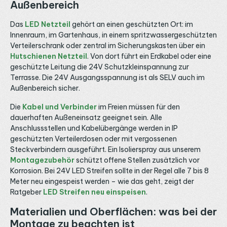
Lichtfarbe, Schutzart oder Konfektionierung beraten wir
Außenbereich
dich gern telefonisch, per E-Mail oder über WhatsApp.
Das
LED Netzteil
gehört an einen geschützten Ort: im
Innenraum, im Gartenhaus, in einem spritzwassergeschützten
Verteilerschrank oder zentral im Sicherungskasten über ein
Hutschienen Netzteil
. Von dort führt ein Erdkabel oder eine
geschützte Leitung die 24V Schutzkleinspannung zur
Terrasse. Die 24V Ausgangsspannung ist als SELV auch im
Außenbereich sicher.
Die
Kabel und Verbinder
im Freien müssen für den
dauerhaften Außeneinsatz geeignet sein. Alle
Anschlussstellen und Kabelübergänge werden in IP
geschützten Verteilerdosen oder mit vergossenen
Steckverbindern ausgeführt. Ein Isolierspray aus unserem
Montagezubehör
schützt offene Stellen zusätzlich vor
Korrosion. Bei 24V LED Streifen sollte in der Regel alle 7 bis 8
Meter neu eingespeist werden – wie das geht, zeigt der
Ratgeber
LED Streifen neu einspeisen
.
Materialien und Oberflächen: was bei der
Montage zu beachten ist