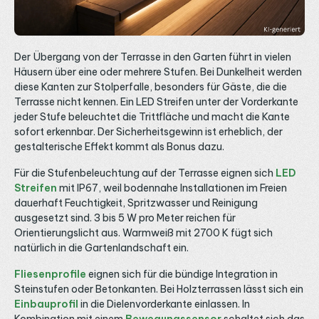
und Kanten. Stromversorgung und geschützte Platzierung
r
von Netzteil und Controller Betrieben wird der Streifen
W
mit einem 24V Konstantspannungs-Netzteil. Bei 16 Watt
e
pro Meter benötigt eine 5-Meter-Rolle rund 80 Watt, das
Netzteil wählst du mit Reserve aus der Kategorie 24V LED
Der Übergang von der Terrasse in den Garten führt in vielen
Netzteile. Für die stufenlose Steuerung von Helligkeit und
Häusern über eine oder mehrere Stufen. Bei Dunkelheit werden
Farbtemperatur ist ein 2-Kanal CCT Controller nötig,
diese Kanten zur Stolperfalle, besonders für Gäste, die die
passende Geräte findest du unter LED Funk-Empfänger.
Wichtig im Außenbereich: Der Streifen selbst ist mit IP65
Terrasse nicht kennen. Ein LED Streifen unter der Vorderkante
geschützt, Netzteil und Controller solltest du in einer
jeder Stufe beleuchtet die Trittfläche und macht die Kante
geschützten, trockenen Umgebung oder in einem
sofort erkennbar. Der Sicherheitsgewinn ist erheblich, der
geeigneten Außengehäuse unterbringen, sofern sie nicht
selbst eine ausreichende Schutzart besitzen.
gestalterische Effekt kommt als Bonus dazu.
Wärmeableitung über ein Aluprofil Mit 16 Watt pro Meter
gehört der Streifen zu den leistungsstärkeren Bändern,
Für die Stufenbeleuchtung auf der Terrasse eignen sich
LED
deshalb empfehlen wir aus der Praxis die Montage in
Streifen
mit IP67, weil bodennahe Installationen im Freien
einem LED Aluprofil. Das Profil leitet die Wärme ab und
dauerhaft Feuchtigkeit, Spritzwasser und Reinigung
schützt den Streifen zusätzlich mechanisch, was im
Außenbereich gegen Witterung und Beschädigung
ausgesetzt sind. 3 bis 5 W pro Meter reichen für
doppelt sinnvoll ist. Für die sichtbare Montage an Wand,
Orientierungslicht aus. Warmweiß mit 2700 K fügt sich
Fassade oder Geländer eignen sich Aufbauprofile.
natürlich in die Gartenlandschaft ein.
Aluminium-Profile werden ohne Endkappen und ohne
Abdeckung geliefert, die Abdeckung in klar oder opal
wählst du separat passend zur gewünschten Optik.
Fliesenprofile
eignen sich für die bündige Integration in
Montage, Verkabelung und Konfektionierung im
Steinstufen oder Betonkanten. Bei Holzterrassen lässt sich ein
Außenbereich Die rückseitige 3M-Klebefläche ermöglicht
Einbauprofil
in die Dielenvorderkante einlassen. In
eine einfache Erstmontage. Im Außenbereich empfehlen
wir zusätzlich eine mechanische Fixierung über ein Profil,