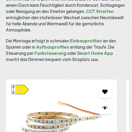
Anschluss Standardmäßig ist dieser Streifen in Schutzart
einem Dach kann Feuchtigkeit durch Kondensat, Schlagregen
IP33 für trockene Innenräume ausgeführt. Für
oder Reinigung an den Streifen gelangen.
CCT Streifen
Feuchträume und den geschützten Außenbereich gibt es
dieselbe Variante in IP65, wählbar über den
ermöglichen den stufenlosen Wechsel zwischen Neutralweiß
Einsatzbereich, sowie auf Anfrage IP67 und IP68. Für den
für helle Abende und Warmweiß für die gemütliche
Anschluss eignen sich passende LED Kabel und Verbinder
Atmosphäre.
sowie werkzeuglose LED Klemmen und Verbindungsclips.
Maßgeschneiderte Längen und vorkonfektionierte
Die Montage erfolgt in schmalen
Einbauprofilen
an den
Anschlüsse sind auf Anfrage möglich. Bei Fragen zu
Lichtfarbe, Helligkeit und Steuerung beraten wir dich
Sparren oder in
Aufbauprofilen
entlang der Traufe. Die
gerne telefonisch, per E-Mail oder über WhatsApp.
Steuerung per
Funksteuerung
oder
Smart Home App
macht das Dimmen bequem vom Sitzplatz aus.
Produktgalerie überspringen
M
C
4
2
D
S
w
H
G
A