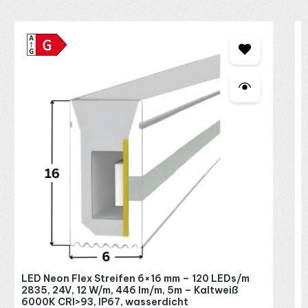
Produktgalerie überspringen
M
2
K
2
D
l
A
A
E
b
K
i
w
A
R
u
P
I
g
v
z
e
D
(
LED Neon Flex Streifen 6×16 mm – 120 LEDs/m
S
2835, 24V, 12 W/m, 446 lm/m, 5m – Kaltweiß
Ü
6000K CRI>93, IP67, wasserdicht
C