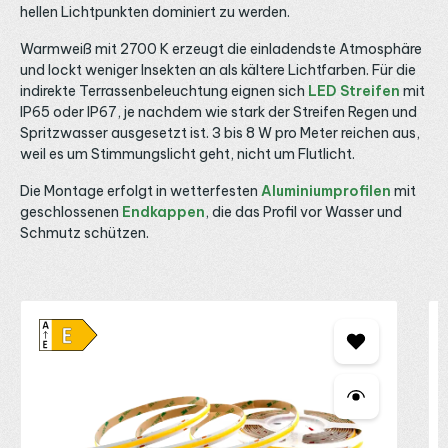
hellen Lichtpunkten dominiert zu werden.
Warmweiß mit 2700 K erzeugt die einladendste Atmosphäre
und lockt weniger Insekten an als kältere Lichtfarben. Für die
indirekte Terrassenbeleuchtung eignen sich
LED Streifen
mit
IP65 oder IP67, je nachdem wie stark der Streifen Regen und
Spritzwasser ausgesetzt ist. 3 bis 8 W pro Meter reichen aus,
weil es um Stimmungslicht geht, nicht um Flutlicht.
Die Montage erfolgt in wetterfesten
Aluminiumprofilen
mit
geschlossenen
Endkappen
, die das Profil vor Wasser und
Schmutz schützen.
Produktgalerie überspringen
M
C
C
2
D
L
d
S