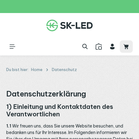
Zum Hauptinhalt springen
31 Tage
+49 2261 9788995
150€
Waren
Du bist hier:
Home
Datenschutz
Datenschutzerklärung
1) Einleitung und Kontaktdaten des
Verantwortlichen
1.1
Wir freuen uns, dass Sie unsere Website besuchen, und
bedanken uns für Ihr Interesse. Im Folgenden informieren wir