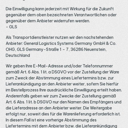
Die Einwilligung kann jederzeit mit Wirkung für die Zukunft
gegenüber dem oben bezeichneten Verantwortlichen oder
gegenüber dem Anbieter widerrufen werden.
- GLS
Als Transportdienstleister nutzen wir den nachstehenden
Anbieter: General Logistics Systems Germany GmbH & Co.
OHG, GLS Germany-Straße 1 – 7, 36286 Neuenstein,
Deutschland
Wir geben Ihre E-Mail-Adresse und/oder Telefonnummer
gemäß Art. 6 Abs. 1 lit. a DSGVO vor der Zustellung der Ware
zum Zweck der Abstimmung eines Liefertermins bzw. zur
Lieferankündigung an den Anbieter weiter, sofern Sie hierfür
im Bestellprozess Ihre ausdrückliche Einwilligung erteilt haben.
Anderenfalls geben wir zum Zwecke der Zustellung gemäß
Art. 6 Abs. 1 lit. b DSGVO nur den Namen des Empfängers und
die Lieferadresse an den Anbieter weiter. Die Weitergabe
erfolgt nur, soweit dies für die Warenlieferung erforderlich ist.
In diesem Fall ist eine vorherige Abstimmung des
Liefertermins mit dem Anbieter bzw. die Lieferankündigung