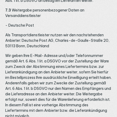
Abs. 1 lit. b DSGVO an besagten Lieferanten weiter.
7.3
Weitergabe personenbezogener Daten an
Versanddienstleister
- Deutsche Post
Als Transportdienstleister nutzen wir den nachstehenden
Anbieter: Deutsche Post AG, Charles-de-Gaulle-Straße 20,
53113 Bonn, Deutschland
Wir geben Ihre E-Mail-Adresse und/oder Telefonnummer
gemäß Art. 6 Abs. 1 lit. a DSGVO vor der Zustellung der Ware
zum Zweck der Abstimmung eines Liefertermins bzw. zur
Lieferankündigung an den Anbieter weiter, sofern Sie hierfür
im Bestellprozess Ihre ausdrückliche Einwilligung erteilt haben.
Anderenfalls geben wir zum Zwecke der Zustellung gemäß
Art. 6 Abs. 1 lit. b DSGVO nur den Namen des Empfängers und
die Lieferadresse an den Anbieter weiter. Die Weitergabe
erfolgt nur, soweit dies für die Warenlieferung erforderlich ist.
In diesem Fall ist eine vorherige Abstimmung des
Liefertermins mit dem Anbieter bzw. die Lieferankündigung
nicht möglich.