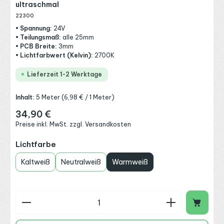
ultraschmal
22300
• Spannung:
24V
• Teilungsmaß:
alle 25mm
• PCB Breite:
3mm
• Lichtfarbwert (Kelvin):
2700K
Lieferzeit 1-2 Werktage
Inhalt:
5 Meter
(6,98 € / 1 Meter)
34,90 €
Regulärer Preis:
Preise inkl. MwSt. zzgl. Versandkosten
auswählen
Lichtfarbe
Kaltweiß
Neutralweiß
Warmweiß
Produkt Anzahl: Gib den gewünschten Wert ein o