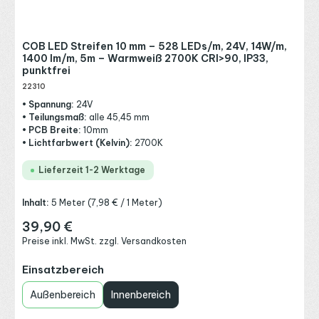
COB LED Streifen 10 mm – 528 LEDs/m, 24V, 14W/m,
1400 lm/m, 5m – Warmweiß 2700K CRI>90, IP33,
punktfrei
22310
• Spannung:
24V
• Teilungsmaß:
alle 45,45 mm
• PCB Breite:
10mm
• Lichtfarbwert (Kelvin):
2700K
Lieferzeit 1-2 Werktage
Inhalt:
5 Meter
(7,98 € / 1 Meter)
39,90 €
Regulärer Preis:
Preise inkl. MwSt. zzgl. Versandkosten
auswählen
Einsatzbereich
Außenbereich
Innenbereich