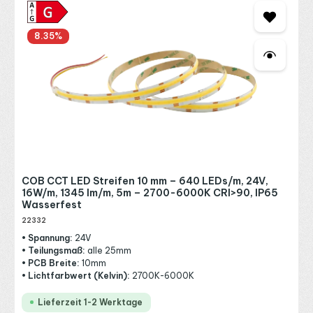
8.35
%
COB CCT LED Streifen 10 mm – 640 LEDs/m, 24V,
16W/m, 1345 lm/m, 5m – 2700-6000K CRI>90, IP65
Wasserfest
22332
• Spannung:
24V
• Teilungsmaß:
alle 25mm
• PCB Breite:
10mm
• Lichtfarbwert (Kelvin):
2700K-6000K
Lieferzeit 1-2 Werktage