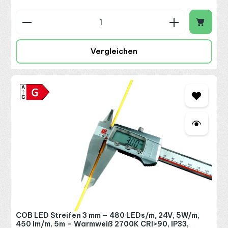
Produkt Anzahl: Gib den gewünschten Wert ein o
Vergleichen
COB LED Streifen 3 mm – 480 LEDs/m, 24V, 5W/m,
450 lm/m, 5m – Warmweiß 2700K CRI>90, IP33,