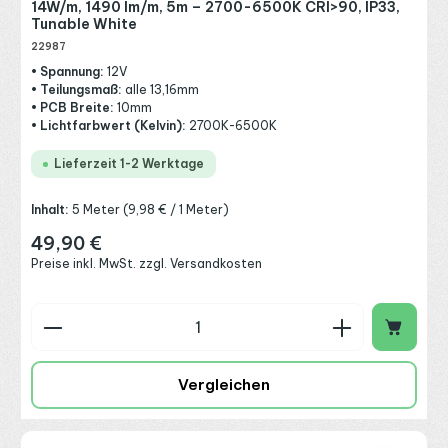
14W/m, 1490 lm/m, 5m – 2700-6500K CRI>90, IP33,
Tunable White
22987
• Spannung:
12V
• Teilungsmaß:
alle 13,16mm
• PCB Breite:
10mm
• Lichtfarbwert (Kelvin):
2700K-6500K
Lieferzeit 1-2 Werktage
Inhalt:
5 Meter
(9,98 € / 1 Meter)
49,90 €
Regulärer Preis:
Preise inkl. MwSt. zzgl. Versandkosten
Produkt Anzahl: Gib den gewünschten Wert ein o
Vergleichen