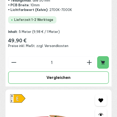
• Teilungsmaß:
alle 50 mm
• PCB Breite:
10mm
• Lichtfarbwert (Kelvin):
2700K-7000K
Lieferzeit 1-2 Werktage
Inhalt:
5 Meter
(9,98 € / 1 Meter)
49,90 €
Regulärer Preis:
Preise inkl. MwSt. zzgl. Versandkosten
Produkt Anzahl: Gib den gewünschten Wert ein o
Vergleichen