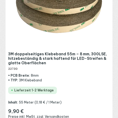
3M doppelseitiges Klebeband 55m – 8 mm, 300LSE,
hitzebeständig & stark haftend für LED-Streifen &
glatte Oberflächen
22730
• PCB Breite:
8mm
• TYP:
3M Klebeband
Lieferzeit 1-2 Werktage
Inhalt:
55 Meter
(0,18 € / 1 Meter)
9,90 €
Regulärer Preis:
Preise inkl. MwSt. zzgl. Versandkosten