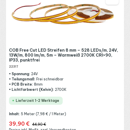
COB Free Cut LED Streifen 8 mm – 528 LEDs/m, 24V,
13W/m, 800 lm/m, 5m – Warmweiß 2700K CRI>90,
IP33, punktfrei
22317
• Spannung:
24V
• Teilungsmaß:
Frei schneidbar
• PCB Breite:
8mm
• Lichtfarbwert (Kelvin):
2700K
Lieferzeit 1-2 Werktage
Inhalt:
5 Meter
(7,98 € / 1 Meter)
39,90 €
Verkaufspreis:
Regulärer Preis:
44,90 €
Preise inkl. MwSt. zzgl. Versandkosten