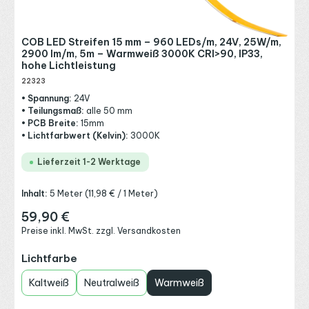
COB LED Streifen 15 mm – 960 LEDs/m, 24V, 25W/m,
2900 lm/m, 5m – Warmweiß 3000K CRI>90, IP33,
hohe Lichtleistung
22323
• Spannung:
24V
• Teilungsmaß:
alle 50 mm
• PCB Breite:
15mm
• Lichtfarbwert (Kelvin):
3000K
Lieferzeit 1-2 Werktage
Inhalt:
5 Meter
(11,98 € / 1 Meter)
59,90 €
Regulärer Preis:
Preise inkl. MwSt. zzgl. Versandkosten
auswählen
Lichtfarbe
Kaltweiß
Neutralweiß
Warmweiß