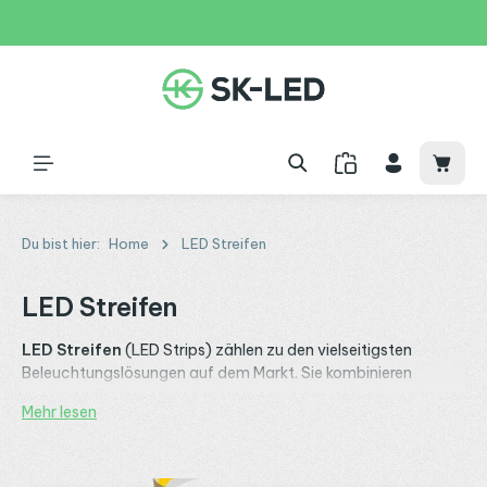
Zum Hauptinhalt springen
31 Tage
+49 2261 9788995
150€
Waren
Du bist hier:
Home
LED Streifen
LED Streifen
LED Streifen
(LED Strips) zählen zu den vielseitigsten
Beleuchtungslösungen auf dem Markt. Sie kombinieren
modernes Design mit hoher Lichtqualität und lassen sich
Mehr lesen
flexibel in nahezu jedem Raum oder Projekt einsetzen. Ob für
stimmungsvolle Akzentbeleuchtung, funktionales Licht in
Küche und Bad oder professionelle Objektbeleuchtung – mit