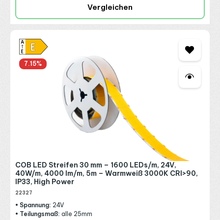
Vergleichen
7.15
%
COB LED Streifen 30 mm – 1600 LEDs/m, 24V,
40W/m, 4000 lm/m, 5m – Warmweiß 3000K CRI>90,
IP33, High Power
22327
• Spannung:
24V
• Teilungsmaß:
alle 25mm