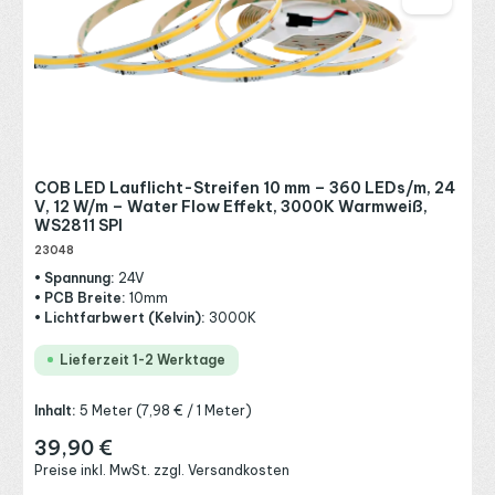
COB LED Lauflicht-Streifen 10 mm – 360 LEDs/m, 24
V, 12 W/m – Water Flow Effekt, 3000K Warmweiß,
WS2811 SPI
23048
• Spannung:
24V
• PCB Breite:
10mm
• Lichtfarbwert (Kelvin):
3000K
Lieferzeit 1-2 Werktage
Inhalt:
5 Meter
(7,98 € / 1 Meter)
39,90 €
Regulärer Preis:
Preise inkl. MwSt. zzgl. Versandkosten