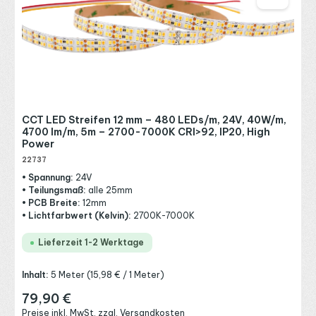
CCT LED Streifen 12 mm – 480 LEDs/m, 24V, 40W/m,
4700 lm/m, 5m – 2700-7000K CRI>92, IP20, High
Power
22737
• Spannung:
24V
• Teilungsmaß:
alle 25mm
• PCB Breite:
12mm
• Lichtfarbwert (Kelvin):
2700K-7000K
Lieferzeit 1-2 Werktage
Inhalt:
5 Meter
(15,98 € / 1 Meter)
79,90 €
Regulärer Preis:
Preise inkl. MwSt. zzgl. Versandkosten