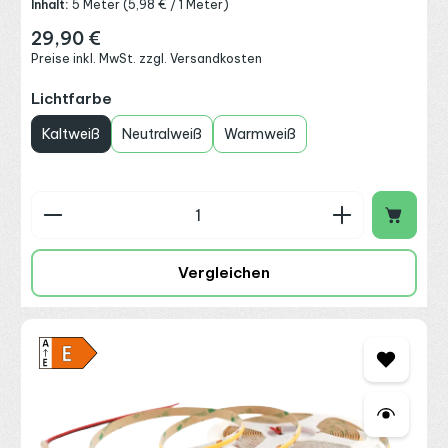
Inhalt:
5 Meter
(5,98 € / 1 Meter)
29,90 €
Regulärer Preis:
Preise inkl. MwSt. zzgl. Versandkosten
auswählen
Lichtfarbe
Kaltweiß
Neutralweiß
Warmweiß
Produkt Anzahl: Gib den gewünschten Wert ein o
Vergleichen