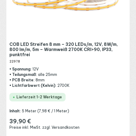
COB LED Streifen 8 mm – 320 LEDs/m, 12V, 8W/m,
800 lm/m, 5m – Warmweiß 2700K CRI>90, IP33,
punktfrei
22978
• Spannung:
12V
• Teilungsmaß:
alle 25mm
• PCB Breite:
8mm
• Lichtfarbwert (Kelvin):
2700K
Lieferzeit 1-2 Werktage
Inhalt:
5 Meter
(7,98 € / 1 Meter)
39,90 €
Regulärer Preis:
Preise inkl. MwSt. zzgl. Versandkosten