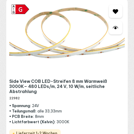
und
LED Aluprofile
sorgt für eine sichere und professionelle
Installation – egal ob im privaten Wohnbereich, im Gewerbe
oder bei komplexen Lichtprojekten.
Side View COB LED-Streifen 8 mm Warmweiß
3000K– 480 LEDs/m, 24 V, 10 W/m, seitliche
Abstrahlung
22982
• Spannung:
24V
• Teilungsmaß:
alle 33,33mm
• PCB Breite:
8mm
• Lichtfarbwert (Kelvin):
3000K
Lieferzeit 1-2 Wochen