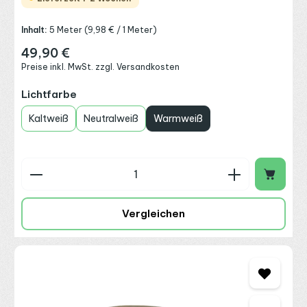
Inhalt:
5 Meter
(9,98 € / 1 Meter)
49,90 €
Regulärer Preis:
Preise inkl. MwSt. zzgl. Versandkosten
auswählen
Lichtfarbe
Kaltweiß
Neutralweiß
Warmweiß
Produkt Anzahl: Gib den gewünschten Wert ein o
Vergleichen