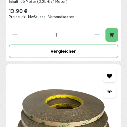
Inhalt:
55 Meter
(0,25 € / 1 Meter)
13,90 €
Regulärer Preis:
Preise inkl. MwSt. zzgl. Versandkosten
Produkt Anzahl: Gib den gewünschten Wert ein o
Vergleichen