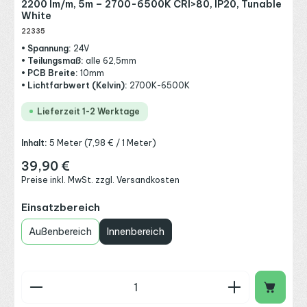
2200 lm/m, 5m – 2700-6500K CRI>80, IP20, Tunable
White
22335
• Spannung:
24V
• Teilungsmaß:
alle 62,5mm
• PCB Breite:
10mm
• Lichtfarbwert (Kelvin):
2700K-6500K
Lieferzeit 1-2 Werktage
Inhalt:
5 Meter
(7,98 € / 1 Meter)
39,90 €
Regulärer Preis:
Preise inkl. MwSt. zzgl. Versandkosten
auswählen
Einsatzbereich
Außenbereich
Innenbereich
Produkt Anzahl: Gib den gewünschten Wert ein o