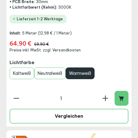
• PCB Breite:
30mm
• Lichtfarbwert (Kelvin):
3000K
Lieferzeit 1-2 Werktage
Inhalt:
5 Meter
(12,98 € / 1 Meter)
64,90 €
Verkaufspreis:
Regulärer Preis:
69,90 €
Preise inkl. MwSt. zzgl. Versandkosten
auswählen
Lichtfarbe
Kaltweiß
Neutralweiß
Warmweiß
Produkt Anzahl: Gib den gewünschten Wert ein o
Vergleichen