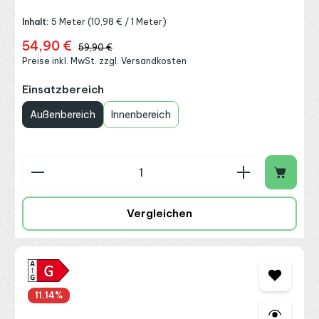
Inhalt:
5 Meter
(10,98 € / 1 Meter)
54,90 €
Verkaufspreis:
Regulärer Preis:
59,90 €
Preise inkl. MwSt. zzgl. Versandkosten
auswählen
Einsatzbereich
Außenbereich
Innenbereich
Produkt Anzahl: Gib den gewünschten Wert ein o
Vergleichen
11.14
%