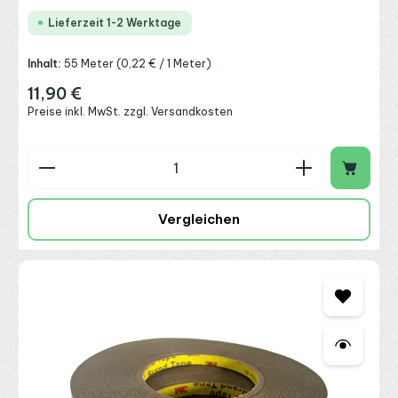
Lieferzeit 1-2 Werktage
Inhalt:
55 Meter
(0,22 € / 1 Meter)
11,90 €
Regulärer Preis:
Preise inkl. MwSt. zzgl. Versandkosten
Produkt Anzahl: Gib den gewünschten Wert ein o
Vergleichen