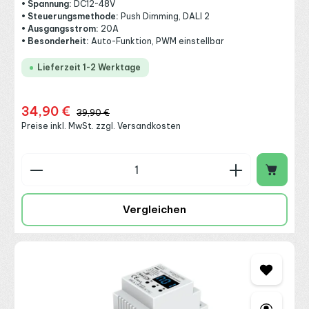
• Spannung:
DC12~48V
• Steuerungsmethode:
Push Dimming, DALI 2
• Ausgangsstrom:
20A
• Besonderheit:
Auto-Funktion, PWM einstellbar
Lieferzeit 1-2 Werktage
34,90 €
Verkaufspreis:
Regulärer Preis:
39,90 €
Preise inkl. MwSt. zzgl. Versandkosten
Produkt Anzahl: Gib den gewünschten Wert ein o
Vergleichen