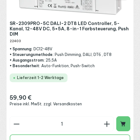
SR-2309PRO-5C DALI-2 DT8 LED Controller, 5-
Kanal, 12-48V DC, 5×5A, 8-in-1 Farbsteuerung, Push
DIM
22403
• Spannung:
DC12~48V
• Steuerungsmethode:
Push Dimming, DALI, DT6 , DT8
• Ausgangsstrom:
25,5A
• Besonderheit:
Auto-Funktion, Push-Switch
Lieferzeit 1-2 Werktage
59,90 €
Regulärer Preis:
Preise inkl. MwSt. zzgl. Versandkosten
Produkt Anzahl: Gib den gewünschten Wert ein o