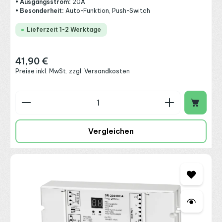
• Ausgangsstrom:
20A
• Besonderheit:
Auto-Funktion, Push-Switch
Lieferzeit 1-2 Werktage
41,90 €
Regulärer Preis:
Preise inkl. MwSt. zzgl. Versandkosten
Produkt Anzahl: Gib den gewünschten Wert ein o
Vergleichen