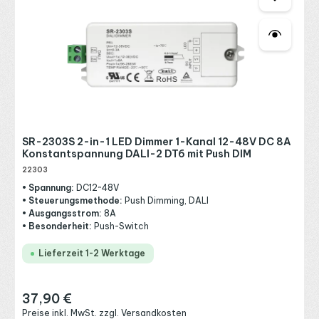
SR-2303S 2-in-1 LED Dimmer 1-Kanal 12-48V DC 8A
Konstantspannung DALI-2 DT6 mit Push DIM
22303
• Spannung:
DC12~48V
• Steuerungsmethode:
Push Dimming, DALI
• Ausgangsstrom:
8A
• Besonderheit:
Push-Switch
Lieferzeit 1-2 Werktage
37,90 €
Regulärer Preis:
Preise inkl. MwSt. zzgl. Versandkosten