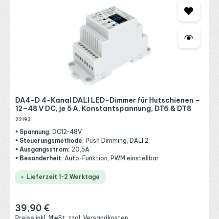
DA4-D 4-Kanal DALI LED-Dimmer für Hutschienen –
12–48 V DC, je 5 A, Konstantspannung, DT6 & DT8
22193
• Spannung:
DC12~48V
• Steuerungsmethode:
Push Dimming, DALI 2
• Ausgangsstrom:
20,5A
• Besonderheit:
Auto-Funktion, PWM einstellbar
Lieferzeit 1-2 Werktage
39,90 €
Regulärer Preis:
Preise inkl. MwSt. zzgl. Versandkosten