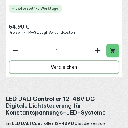
Lieferzeit 1-2 Werktage
64,90 €
Regulärer Preis:
Preise inkl. MwSt. zzgl. Versandkosten
Produkt Anzahl: Gib den gewünschten Wert ein o
Vergleichen
LED DALI Controller 12-48V DC -
Digitale Lichtsteuerung für
Konstantspannungs-LED-Systeme
Ein
LED DALI Controller 12–48V DC
ist die zentrale