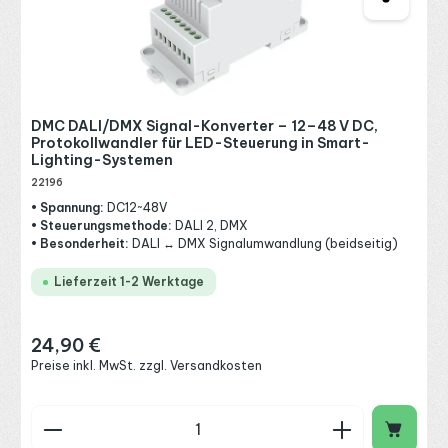
DMC DALI/DMX Signal-Konverter – 12–48 V DC,
Protokollwandler für LED-Steuerung in Smart-
Lighting-Systemen
22196
• Spannung:
DC12~48V
• Steuerungsmethode:
DALI 2, DMX
• Besonderheit:
DALI ↔ DMX Signalumwandlung (beidseitig)
Lieferzeit 1-2 Werktage
24,90 €
Regulärer Preis:
Preise inkl. MwSt. zzgl. Versandkosten
Produkt Anzahl: Gib den gewünschten Wert ein o