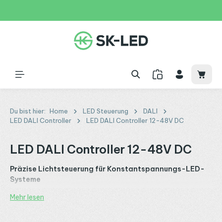
Zum Hauptinhalt springen
31 Tage
+49 2261 9788995
150€
Waren
Du bist hier:
Home
LED Steuerung
DALI
LED DALI Controller
LED DALI Controller 12-48V DC
LED DALI Controller 12-48V DC
Präzise Lichtsteuerung für Konstantspannungs-LED-
Systeme
Mehr lesen
Unsere
LED DALI Controller 12–48V DC
sind die ideale
Lösung zur digitalen Steuerung von Konstantspannungs-
LED-Anwendungen wie
LED-Streifen
, Downlights oder