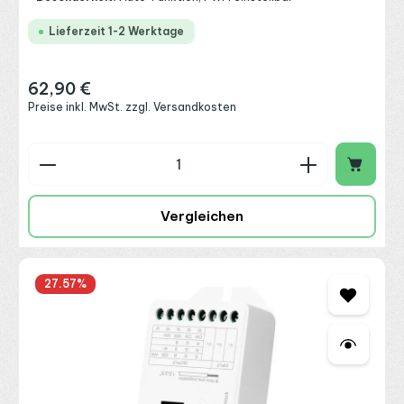
Lieferzeit 1-2 Werktage
62,90 €
Regulärer Preis:
Preise inkl. MwSt. zzgl. Versandkosten
Produkt Anzahl: Gib den gewünschten Wert ein o
Vergleichen
27.57
%