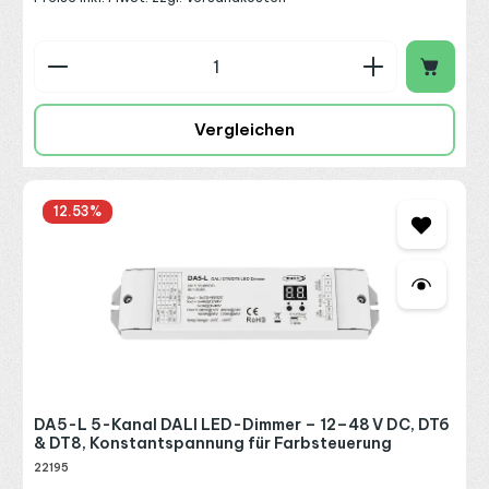
Produkt Anzahl: Gib den gewünschten Wert ein o
Vergleichen
12.53
%
DA5-L 5-Kanal DALI LED-Dimmer – 12–48 V DC, DT6
& DT8, Konstantspannung für Farbsteuerung
22195