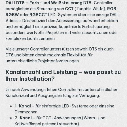
DALI DT8 – Farb- und Weißsteuerung
DT8-Controller
ermöglichen die Steuerung von
CCT
(Tunable White),
RGB
,
RGBW
oder
RGBCCT
LED-Systemen über eine einzige DALI-
Adresse. Das reduziert den Adressierungsaufwand erheblich
und ermöglicht eine präzise, koordinierte Farbsteuerung –
besonders wertvoll in Projekten mit vielen Leuchtzonen oder
komplexen Lichtszenarien.
Viele unserer Controller unterstützen sowohl DT6 als auch
DT8 und bieten damit maximale Flexibilität für
unterschiedliche Projektanforderungen.
Kanalanzahl und Leistung – was passt zu
Ihrer Installation?
Je nach Anwendung stehen Controller mit unterschiedlicher
Kanalanzahl und Ausgangsleistung zur Verfügung:
1-Kanal
– für einfarbige LED-Systeme oder einzelne
Dimmzonen
2-Kanal
– für CCT-Anwendungen (Warm- und
Kaltweißkanal getrennt steuerbar)