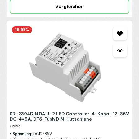
Vergleichen
16.69
%
SR-2304DIN DALI-2 LED Controller, 4-Kanal, 12-36V
DC, 4×5A, DT6, Push DIM, Hutschiene
22396
• Spannung:
DC12~36V