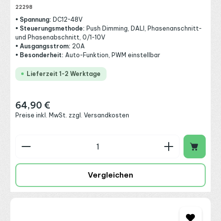
22298
• Spannung:
DC12~48V
• Steuerungsmethode:
Push Dimming, DALI, Phasenanschnitt-
und Phasenabschnitt, 0/1-10V
• Ausgangsstrom:
20A
• Besonderheit:
Auto-Funktion, PWM einstellbar
Lieferzeit 1-2 Werktage
64,90 €
Regulärer Preis:
Preise inkl. MwSt. zzgl. Versandkosten
Produkt Anzahl: Gib den gewünschten Wert ein o
Vergleichen