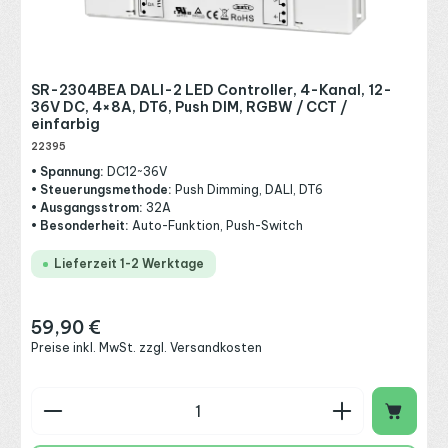
SR-2304BEA DALI-2 LED Controller, 4-Kanal, 12-
36V DC, 4×8A, DT6, Push DIM, RGBW / CCT /
einfarbig
22395
• Spannung:
DC12~36V
• Steuerungsmethode:
Push Dimming, DALI, DT6
• Ausgangsstrom:
32A
• Besonderheit:
Auto-Funktion, Push-Switch
Lieferzeit 1-2 Werktage
59,90 €
Regulärer Preis:
Preise inkl. MwSt. zzgl. Versandkosten
Produkt Anzahl: Gib den gewünschten Wert ein o