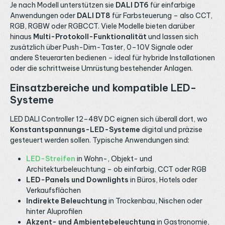
Je nach Modell unterstützen sie
DALI DT6
für einfarbige
Anwendungen oder
DALI DT8
für Farbsteuerung – also CCT,
RGB, RGBW oder RGBCCT. Viele Modelle bieten darüber
hinaus
Multi-Protokoll-Funktionalität
und lassen sich
zusätzlich über Push-Dim-Taster, 0–10V Signale oder
andere Steuerarten bedienen – ideal für hybride Installationen
oder die schrittweise Umrüstung bestehender Anlagen.
Einsatzbereiche und kompatible LED-
Systeme
LED DALI Controller 12–48V DC eignen sich überall dort, wo
Konstantspannungs-LED-Systeme
digital und präzise
gesteuert werden sollen. Typische Anwendungen sind:
LED-Streifen
in Wohn-, Objekt- und
Architekturbeleuchtung – ob einfarbig, CCT oder RGB
LED-Panels und Downlights
in Büros, Hotels oder
Verkaufsflächen
Indirekte Beleuchtung
in Trockenbau, Nischen oder
hinter Aluprofilen
Akzent- und Ambientebeleuchtung
in Gastronomie,