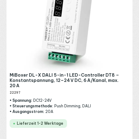
MiBoxer DL-X DALI 5-in-1 LED-Controller DT8 –
Konstantspannung, 12–24 V DC, 6 A/Kanal, max.
20 A
22297
• Spannung:
DC12~24V
• Steuerungsmethode:
Push Dimming, DALI
• Ausgangsstrom:
20A
Lieferzeit 1-2 Werktage