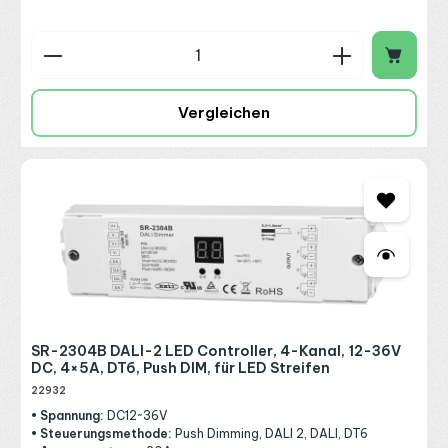
Produkt Anzahl: Gib den gewünschten Wert ein o
Vergleichen
SR-2304B DALI-2 LED Controller, 4-Kanal, 12-36V
DC, 4×5A, DT6, Push DIM, für LED Streifen
22932
• Spannung:
DC12~36V
• Steuerungsmethode:
Push Dimming, DALI 2, DALI, DT6