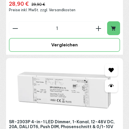
28,90 €
Verkaufspreis:
Regulärer Preis:
39,90 €
Preise inkl. MwSt. zzgl. Versandkosten
Produkt Anzahl: Gib den gewünschten Wert ein o
Vergleichen
SR-2303P 4-in-1 LED Dimmer, 1-Kanal, 12-48V DC,
20A, DALI DT6, Push DIM, Phasenschnitt & 0/1-10V