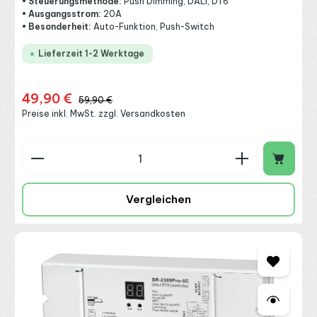
• Steuerungsmethode:
Push Dimming, DALI, DT6
• Ausgangsstrom:
20A
• Besonderheit:
Auto-Funktion, Push-Switch
Lieferzeit 1-2 Werktage
49,90 €
Verkaufspreis:
Regulärer Preis:
59,90 €
Preise inkl. MwSt. zzgl. Versandkosten
Produkt Anzahl: Gib den gewünschten Wert ein o
Vergleichen