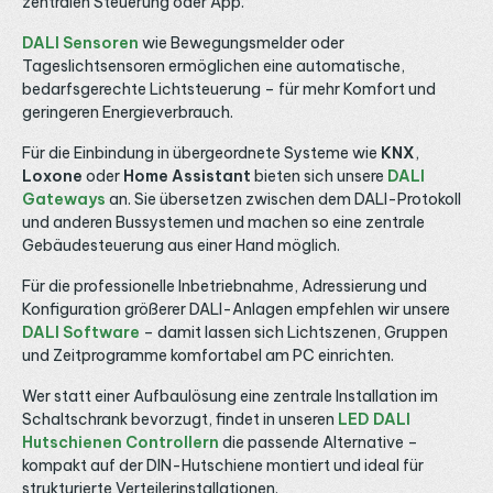
zentralen Steuerung oder App.
DALI Sensoren
wie Bewegungsmelder oder
Tageslichtsensoren ermöglichen eine automatische,
bedarfsgerechte Lichtsteuerung – für mehr Komfort und
geringeren Energieverbrauch.
Für die Einbindung in übergeordnete Systeme wie
KNX
,
Loxone
oder
Home Assistant
bieten sich unsere
DALI
Gateways
an. Sie übersetzen zwischen dem DALI-Protokoll
und anderen Bussystemen und machen so eine zentrale
Gebäudesteuerung aus einer Hand möglich.
Für die professionelle Inbetriebnahme, Adressierung und
Konfiguration größerer DALI-Anlagen empfehlen wir unsere
DALI Software
– damit lassen sich Lichtszenen, Gruppen
und Zeitprogramme komfortabel am PC einrichten.
Wer statt einer Aufbaulösung eine zentrale Installation im
Schaltschrank bevorzugt, findet in unseren
LED DALI
Hutschienen Controllern
die passende Alternative –
kompakt auf der DIN-Hutschiene montiert und ideal für
strukturierte Verteilerinstallationen.