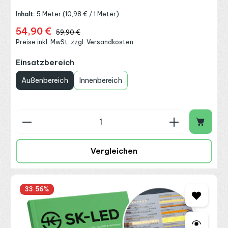
Inhalt:
5 Meter
(10,98 € / 1 Meter)
54,90 €
Verkaufspreis:
Regulärer Preis:
59,90 €
Preise inkl. MwSt. zzgl. Versandkosten
auswählen
Einsatzbereich
Außenbereich
Innenbereich
Produkt Anzahl: Gib den gewünschten Wert ein o
Vergleichen
33.56
%