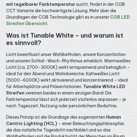
mit regelbarer Farbtemperatur
sucht, findet in der COB
CCT Variante die hochwertigste Lösung. Mehr über die
Grundlagen der COB Technologie gibt es in unserer
COB LED
Streifen Übersicht
.
Was ist Tunable White – und warum ist
es sinnvoll?
Licht beeinflusst unser Wohlbefinden, unsere Konzentration
und unseren Schlaf-Wach-Rhythmus erheblich. Warmweißes
Licht (ca. 2700–3000K) wirkt entspannend und behaglich –
ideal für den Abend und Wohnbereiche. Kaltweißes Licht
(5000–6000K) wirkt aktivierend und konzentrierend – ideal
für Arbeitsplätze und Präsentationen.
Tunable White LED
Streifen
vereinen beides in einem einzigen Band: Die
Farbtemperatur lässt sich jederzeit stufenlos anpassen – je
nach Tageszeit, Nutzung oder persönlichem Bedürfnis.
Dieses Prinzip ist die Grundlage des sogenannten
Human
Centric Lighting (HCL)
– einer Beleuchtungsphilosophie,
die das natürliche Tageslicht nachbildet und so das
Wohlbefinden und die Produktivität der Menschen im Raum