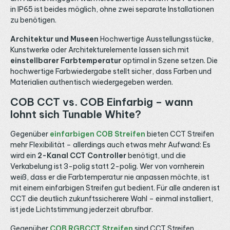
in IP65 ist beides möglich, ohne zwei separate Installationen
zu benötigen.
Architektur und Museen
Hochwertige Ausstellungsstücke,
Kunstwerke oder Architekturelemente lassen sich mit
einstellbarer Farbtemperatur
optimal in Szene setzen. Die
hochwertige Farbwiedergabe stellt sicher, dass Farben und
Materialien authentisch wiedergegeben werden.
COB CCT vs. COB Einfarbig – wann
lohnt sich Tunable White?
Gegenüber
einfarbigen COB Streifen
bieten CCT Streifen
mehr Flexibilität – allerdings auch etwas mehr Aufwand: Es
wird ein
2-Kanal CCT Controller
benötigt, und die
Verkabelung ist 3-polig statt 2-polig. Wer von vornherein
weiß, dass er die Farbtemperatur nie anpassen möchte, ist
mit einem einfarbigen Streifen gut bedient. Für alle anderen ist
CCT die deutlich zukunftssicherere Wahl – einmal installiert,
ist jede Lichtstimmung jederzeit abrufbar.
Gegenüber
COB RGBCCT Streifen
sind CCT Streifen