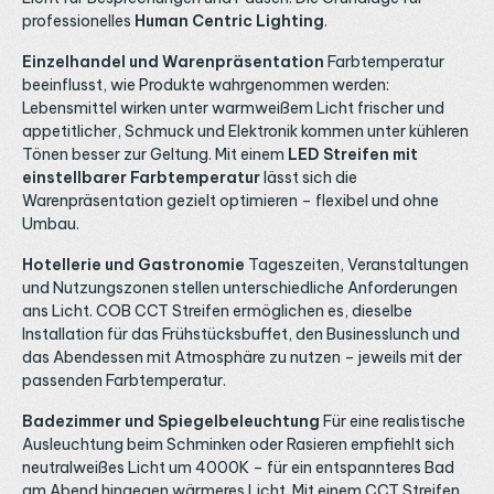
professionelles
Human Centric Lighting
.
Einzelhandel und Warenpräsentation
Farbtemperatur
beeinflusst, wie Produkte wahrgenommen werden:
Lebensmittel wirken unter warmweißem Licht frischer und
appetitlicher, Schmuck und Elektronik kommen unter kühleren
Tönen besser zur Geltung. Mit einem
LED Streifen mit
einstellbarer Farbtemperatur
lässt sich die
Warenpräsentation gezielt optimieren – flexibel und ohne
Umbau.
Hotellerie und Gastronomie
Tageszeiten, Veranstaltungen
und Nutzungszonen stellen unterschiedliche Anforderungen
ans Licht. COB CCT Streifen ermöglichen es, dieselbe
Installation für das Frühstücksbuffet, den Businesslunch und
das Abendessen mit Atmosphäre zu nutzen – jeweils mit der
passenden Farbtemperatur.
Badezimmer und Spiegelbeleuchtung
Für eine realistische
Ausleuchtung beim Schminken oder Rasieren empfiehlt sich
neutralweißes Licht um 4000K – für ein entspannteres Bad
am Abend hingegen wärmeres Licht. Mit einem CCT Streifen