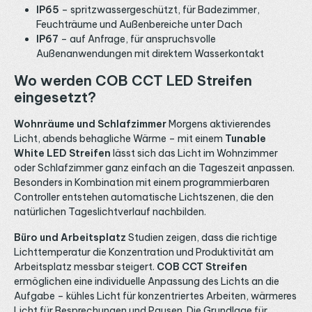
IP65
– spritzwassergeschützt, für Badezimmer,
Feuchträume und Außenbereiche unter Dach
IP67
– auf Anfrage, für anspruchsvolle
Außenanwendungen mit direktem Wasserkontakt
Wo werden COB CCT LED Streifen
eingesetzt?
Wohnräume und Schlafzimmer
Morgens aktivierendes
Licht, abends behagliche Wärme – mit einem
Tunable
White LED Streifen
lässt sich das Licht im Wohnzimmer
oder Schlafzimmer ganz einfach an die Tageszeit anpassen.
Besonders in Kombination mit einem programmierbaren
Controller entstehen automatische Lichtszenen, die den
natürlichen Tageslichtverlauf nachbilden.
Büro und Arbeitsplatz
Studien zeigen, dass die richtige
Lichttemperatur die Konzentration und Produktivität am
Arbeitsplatz messbar steigert.
COB CCT Streifen
ermöglichen eine individuelle Anpassung des Lichts an die
Aufgabe – kühles Licht für konzentriertes Arbeiten, wärmeres
Licht für Besprechungen und Pausen. Die Grundlage für