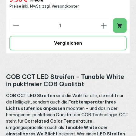
9,90 €
14,90 €
Preise inkl. MwSt. zzgl. Versandkosten
Produkt Anzahl: Gib den gewünschten Wert ein o
Vergleichen
COB CCT LED Streifen -
Tunable White
in puktfreier COB Qualität
COB CCT LED Streifen
sind die Wahl für alle, die nicht nur
die Helligkeit, sondern auch die
Farbtemperatur ihres
Lichts stufenlos anpassen
möchten – und das in der
homogenen, punktfreien Qualität der COB Technologie. CCT
steht für
Correlated Color Temperature
,
umgangssprachlich auch als
Tunable White
oder
einstellbares Weißlicht
bekannt. Wer einen
LED Streifen