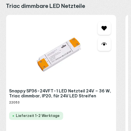
Produktgalerie überspringen
Triac dimmbare LED Netzteile
S
T
2
R
P
Snappy SP36-24VFT-1 LED Netzteil 24V – 36 W,
Triac dimmbar, IP20, für 24V LED Streifen
22053
Lieferzeit 1-2 Werktage