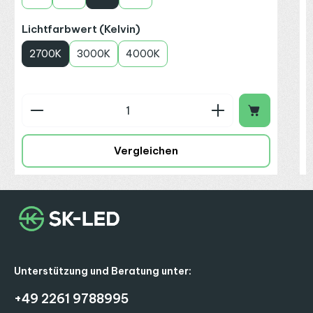
auswählen
Lichtfarbwert (Kelvin)
2700K
3000K
4000K
Produkt Anzahl: Gib den gewünschten Wert ein o
P
Vergleichen
Unterstützung und Beratung unter:
+49 2261 9788995