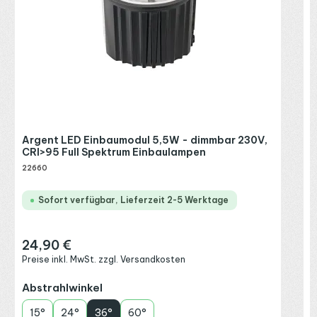
Argent LED Einbaumodul 5,5W - dimmbar 230V,
A
CRI>95 Full Spektrum Einbaulampen
3
22660
2
Sofort verfügbar, Lieferzeit 2-5 Werktage
24,90 €
Regulärer Preis:
R
Preise inkl. MwSt. zzgl. Versandkosten
P
auswählen
Abstrahlwinkel
A
15°
24°
36°
60°