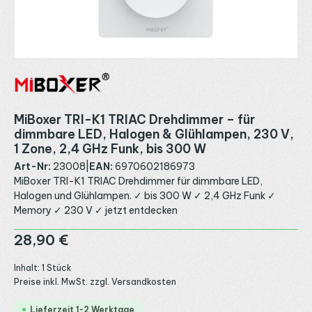
MiBoxer TRI-K1 TRIAC Drehdimmer – für
dimmbare LED, Halogen & Glühlampen, 230 V,
1 Zone, 2,4 GHz Funk, bis 300 W
Art-Nr:
23008
|
EAN:
6970602186973
MiBoxer TRI-K1 TRIAC Drehdimmer für dimmbare LED,
Halogen und Glühlampen. ✓ bis 300 W ✓ 2,4 GHz Funk ✓
Memory ✓ 230 V ✓ jetzt entdecken
Regulärer Preis:
28,90 €
Inhalt:
1 Stück
Preise inkl. MwSt. zzgl. Versandkosten
Lieferzeit 1-2 Werktage