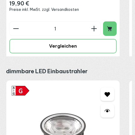
19,90 €
Regulärer Preis:
Preise inkl. MwSt. zzgl. Versandkosten
Produkt Anzahl: Gib den gewünschten Wert ein o
P
Vergleichen
Produktgalerie überspringen
dimmbare LED Einbaustrahler