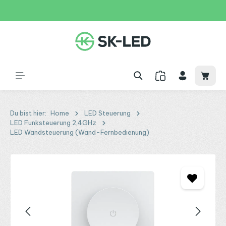
Zum Hauptinhalt springen
31 Tage
+49 2261 9788995
150€
Waren
Du bist hier:
Home
LED Steuerung
LED Funksteuerung 2,4GHz
LED Wandsteuerung (Wand-Fernbedienung)
Bildergalerie überspringen