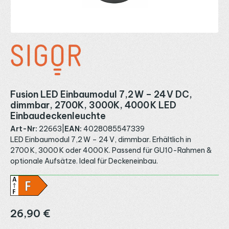
Fusion LED Einbaumodul 7,2 W – 24 V DC,
dimmbar, 2700K, 3000K, 4000 K LED
Einbaudeckenleuchte
Art-Nr:
22663
|
EAN:
4028085547339
LED Einbaumodul 7,2 W – 24 V, dimmbar. Erhältlich in
2700 K, 3000 K oder 4000 K. Passend für GU10-Rahmen &
optionale Aufsätze. Ideal für Deckeneinbau.
Regulärer Preis:
26,90 €