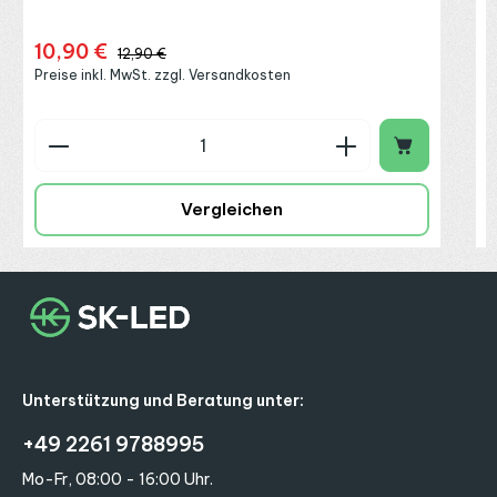
10,90 €
Verkaufspreis:
Regulärer Preis:
12,90 €
Preise inkl. MwSt. zzgl. Versandkosten
Produkt Anzahl: Gib den gewünschten Wert ein o
P
Vergleichen
Unterstützung und Beratung unter:
+49 2261 9788995
Mo-Fr, 08:00 - 16:00 Uhr.