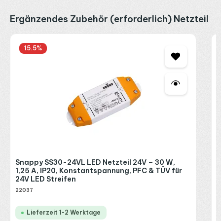
Produktgalerie überspringen
Ergänzendes Zubehör (erforderlich) Netzteil
S
15.5
%
A
S
2
V
P
Snappy SS30-24VL LED Netzteil 24V – 30 W,
1,25 A, IP20, Konstantspannung, PFC & TÜV für
24V LED Streifen
22037
Lieferzeit 1-2 Werktage