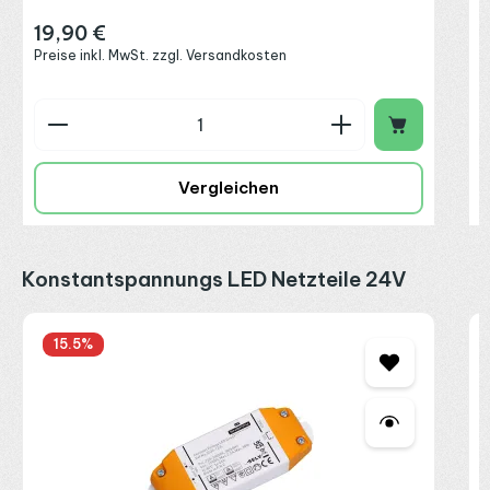
19,90 €
Regulärer Preis:
Preise inkl. MwSt. zzgl. Versandkosten
Produkt Anzahl: Gib den gewünschten Wert ein o
P
Vergleichen
Produktgalerie überspringen
Konstantspannungs LED Netzteile 24V
S
15.5
%
1
2
2