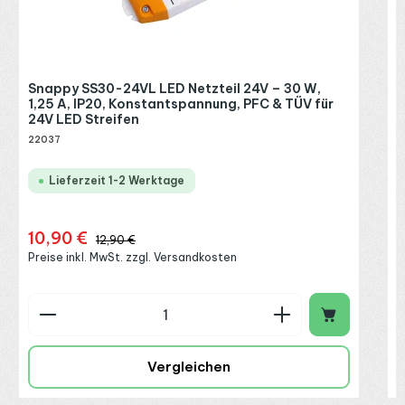
R
P
Snappy SS30-24VL LED Netzteil 24V – 30 W,
1,25 A, IP20, Konstantspannung, PFC & TÜV für
24V LED Streifen
22037
Lieferzeit 1-2 Werktage
10,90 €
Verkaufspreis:
Regulärer Preis:
12,90 €
Preise inkl. MwSt. zzgl. Versandkosten
Produkt Anzahl: Gib den gewünschten Wert ein o
P
Vergleichen