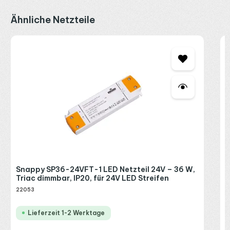
Produktgalerie überspringen
Ähnliche Netzteile
S
T
2
R
P
Snappy SP36-24VFT-1 LED Netzteil 24V – 36 W,
Triac dimmbar, IP20, für 24V LED Streifen
22053
Lieferzeit 1-2 Werktage