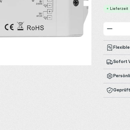
Lieferzeit
Produkt
Flexibl
Sofort 
Persönl
Geprüft