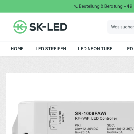
📞
Bestellung & Beratung
+49
 Hauptinhalt springen
Zur Suche springen
Zur Hauptnavigation springen
HOME
LED STREIFEN
LED NEON TUBE
LED
Bildergalerie überspringen