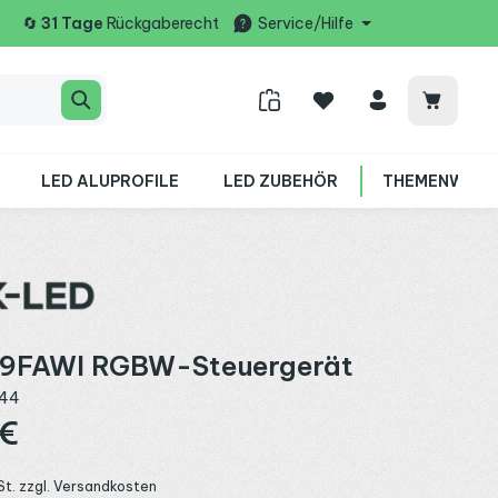
🔄
31 Tage
Rückgaberecht
Service/Hilfe
Warenko
LED ALUPROFILE
LED ZUBEHÖR
THEMENWELT
9FAWI RGBW-Steuergerät
44
:
 €
St. zzgl. Versandkosten