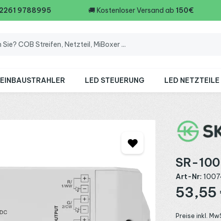
 2261 9788995
🚚
Kostenloser Versand ab
150€
 EINBAUSTRAHLER
LED STEUERUNG
LED NETZTEILE
SR-100
Art-Nr:
1007
Regulärer Preis
53,55
Preise inkl. Mw