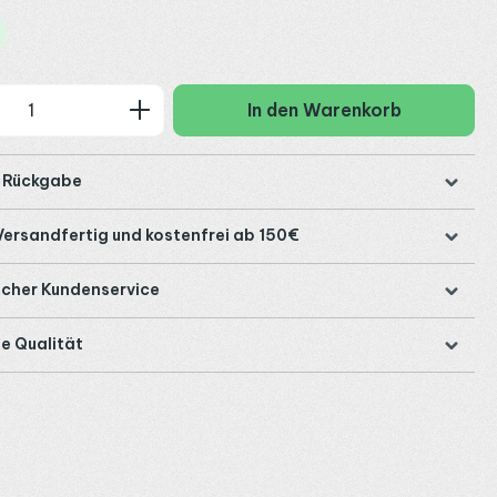
 Anzahl: Gib den gewünschten Wert ein
In den Warenkorb
e Rückgabe
Versandfertig und kostenfrei ab 150€
icher Kundenservice
e Qualität