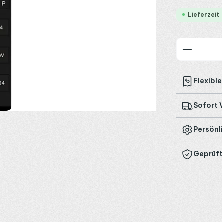
Lieferzeit
Produkt
Flexibl
Sofort 
Persönl
Geprüft