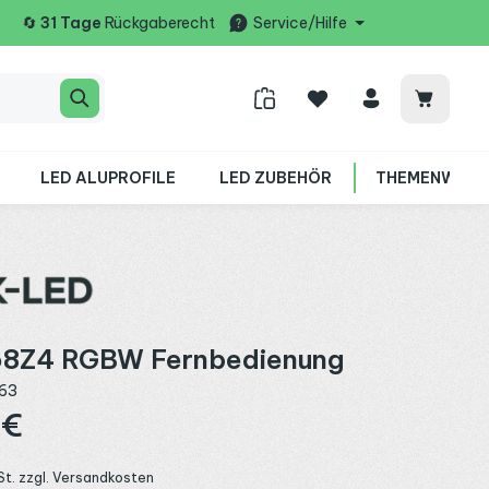
🔄
31 Tage
Rückgaberecht
Service/Hilfe
Warenko
LED ALUPROFILE
LED ZUBEHÖR
THEMENWELT
8Z4 RGBW Fernbedienung
63
:
 €
St. zzgl. Versandkosten