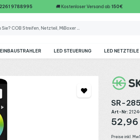
 2261 9788995
🚚
Kostenloser Versand ab
150€
 EINBAUSTRAHLER
LED STEUERUNG
LED NETZTEILE
SR-285
Art-Nr:
2124
Regulärer Preis
52,96
Preise inkl. Mw