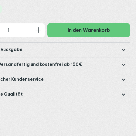
 Anzahl: Gib den gewünschten Wert ein
In den Warenkorb
e Rückgabe
Versandfertig und kostenfrei ab 150€
icher Kundenservice
e Qualität