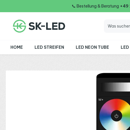
📞
Bestellung & Beratung
+49
 Hauptinhalt springen
Zur Suche springen
Zur Hauptnavigation springen
HOME
LED STREIFEN
LED NEON TUBE
LED
Bildergalerie überspringen