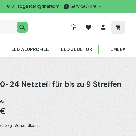
🔄
31 Tage
Rückgaberecht
Service/Hilfe
Warenko
LED ALUPROFILE
LED ZUBEHÖR
THEMENWELT
-24 Netzteil für bis zu 9 Streifen
93
:
 €
St. zzgl. Versandkosten