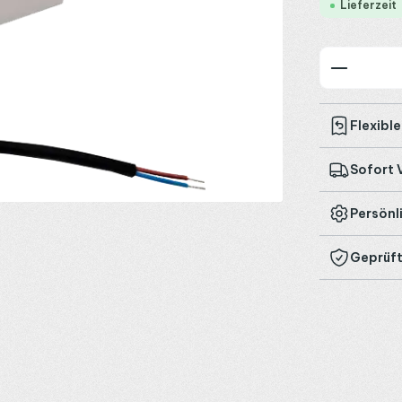
Lieferzeit
Produkt
Flexibl
Sofort 
Persönl
Geprüft