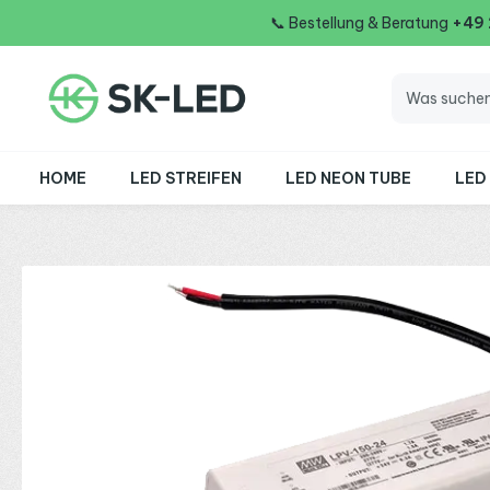
📞
Bestellung & Beratung
+49
 Hauptinhalt springen
Zur Suche springen
Zur Hauptnavigation springen
HOME
LED STREIFEN
LED NEON TUBE
LED
Bildergalerie überspringen