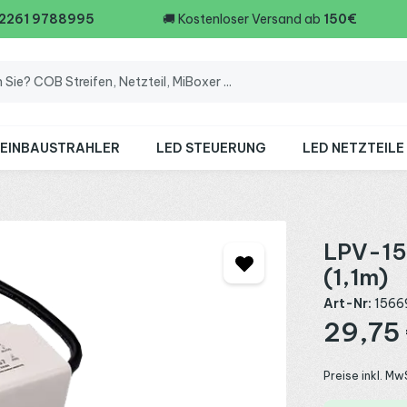
 2261 9788995
🚚
Kostenloser Versand ab
150€
 EINBAUSTRAHLER
LED STEUERUNG
LED NETZTEILE
LPV-150
(1,1m)
Art-Nr:
1566
Regulärer Preis
29,75
Preise inkl. Mw