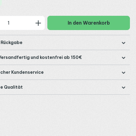
 Anzahl: Gib den gewünschten Wert ein
In den Warenkorb
e Rückgabe
Versandfertig und kostenfrei ab 150€
icher Kundenservice
e Qualität