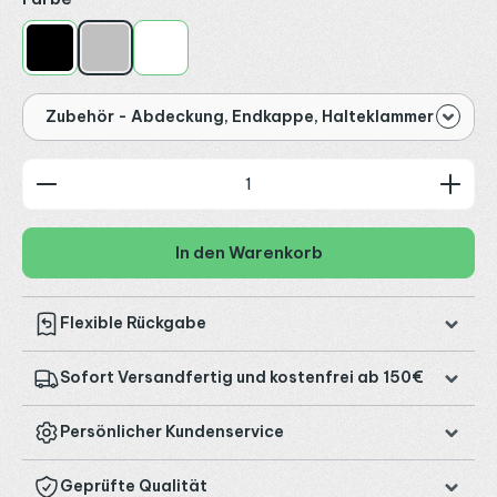
Schwarz
Silber
Weiß
Zubehör - Abdeckung, Endkappe, Halteklammer
Produkt Anzahl: Gib den gewünschten Wert ein od
In den Warenkorb
Flexible Rückgabe
Sofort Versandfertig und kostenfrei ab 150€
Persönlicher Kundenservice
Geprüfte Qualität