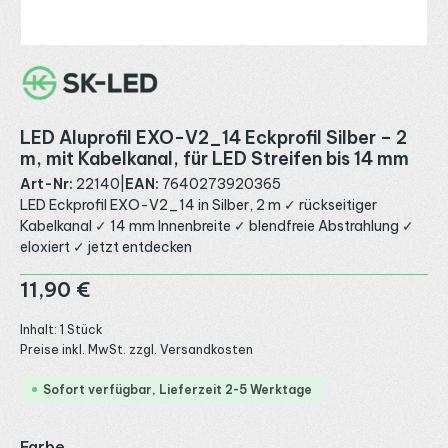
LED Aluprofil EXO-V2_14 Eckprofil Silber – 2
m, mit Kabelkanal, für LED Streifen bis 14 mm
Art-Nr:
22140
|
EAN:
7640273920365
LED Eckprofil EXO-V2_14 in Silber, 2 m ✓ rückseitiger
Kabelkanal ✓ 14 mm Innenbreite ✓ blendfreie Abstrahlung ✓
eloxiert ✓ jetzt entdecken
Regulärer Preis:
11,90 €
Inhalt:
1 Stück
Preise inkl. MwSt. zzgl. Versandkosten
Sofort verfügbar, Lieferzeit 2-5 Werktage
auswählen
Farbe