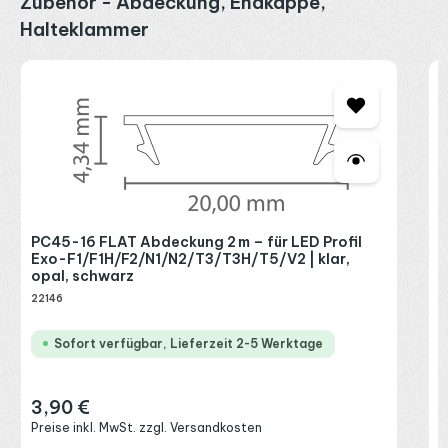
Zubehör - Abdeckung, Endkappe,
Halteklammer
E
C
2
1
R
PC45-16 FLAT Abdeckung 2 m – für LED Profil
P
Exo-F1/F1H/F2/N1/N2/T3/T3H/T5/V2 | klar,
opal, schwarz
22146
Sofort verfügbar, Lieferzeit 2-5 Werktage
K
3,90 €
Regulärer Preis:
Preise inkl. MwSt. zzgl. Versandkosten