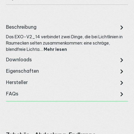
Beschreibung
Das EXO-V2_14 verbindet zwei Dinge, die bei Lichtlinien in
Raumecken selten zusammenkommen: eine schräge,
blendfreie Lichta…
Mehr lesen
Downloads
Eigenschaften
Hersteller
FAQs
Produktgalerie überspringen