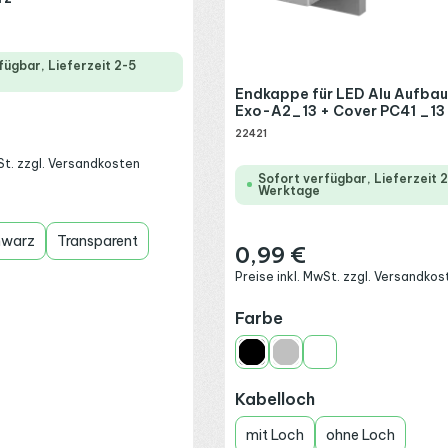
fügbar, Lieferzeit 2-5
Endkappe für LED Alu Aufbau
Exo-A2_13 + Cover PC41 _13
22421
:
wSt. zzgl. Versandkosten
Sofort verfügbar, Lieferzeit 
Werktage
wählen
hwarz
Transparent
0,99 €
Regulärer Preis:
Preise inkl. MwSt. zzgl. Versandkos
auswählen
Farbe
Schwarz
Silber
Weiß
auswählen
Kabelloch
mit Loch
ohne Loch