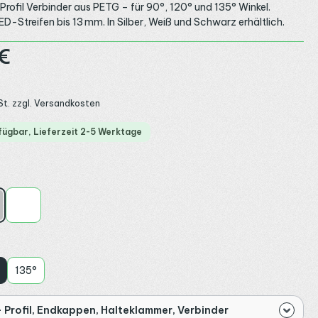
Profil Verbinder aus PETG – für 90°, 120° und 135° Winkel.
ED-Streifen bis 13 mm. In Silber, Weiß und Schwarz erhältlich.
:
€
St. zzgl. Versandkosten
fügbar, Lieferzeit 2-5 Werktage
ählen
ber
Weiß
ählen
135°
 Profil, Endkappen, Halteklammer, Verbinder