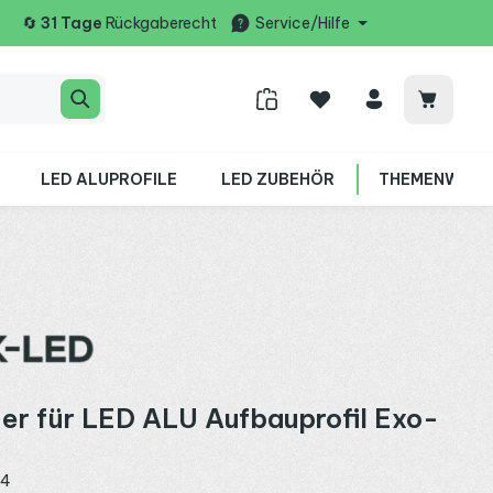
🔄
31 Tage
Rückgaberecht
Service/Hilfe
Warenko
LED ALUPROFILE
LED ZUBEHÖR
THEMENWELT
er für LED ALU Aufbauprofil Exo-
44