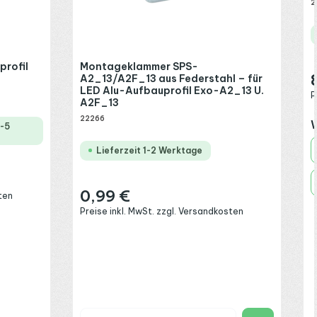
2
profil
Montageklammer SPS-
A2_13/A2F_13 aus Federstahl – für
R
LED Alu-Aufbauprofil Exo-A2_13 U.
P
A2F_13
22266
W
2-5
Lieferzeit 1-2 Werktage
0,99 €
Regulärer Preis:
ten
Preise inkl. MwSt. zzgl. Versandkosten