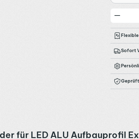
Produkt
Flexibl
Sofort 
Persönl
Geprüft
der für LED ALU Aufbauprofil 