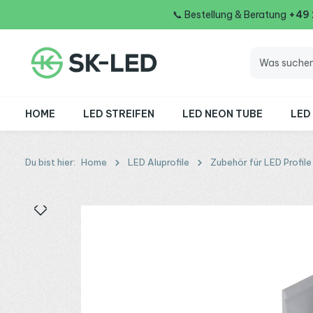
📞
Bestellung & Beratung
+49
 Hauptinhalt springen
Zur Suche springen
Zur Hauptnavigation springen
HOME
LED STREIFEN
LED NEON TUBE
LED
Du bist hier:
Home
LED Aluprofile
Zubehör für LED Profile
Bildergalerie überspringen