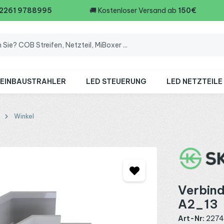
 2261 9788995
🚚
Kostenloser Versand ab
150€
 EINBAUSTRAHLER
LED STEUERUNG
LED NETZTEILE
Winkel
Verbind
A2_13
Art-Nr:
227