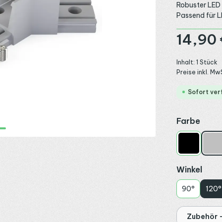
Robuster LED 
Passend für L
Regulärer Preis
14,90 
Inhalt:
1 Stück
Preise inkl. Mw
Sofort ver
ausw
Farbe
Schwarz
Sil
ausw
Winkel
90°
120°
Zubehör -