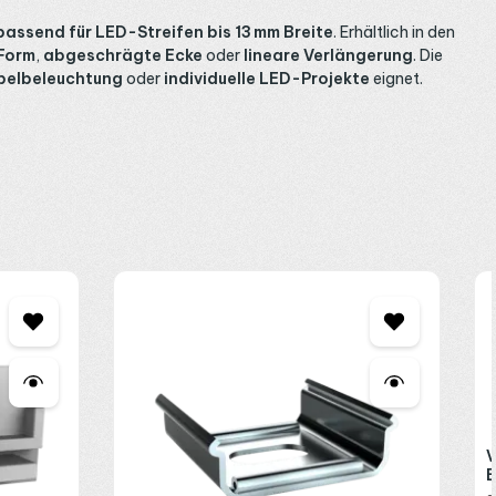
passend für LED-Streifen bis 13 mm Breite
. Erhältlich in den
Form
,
abgeschrägte Ecke
oder
lineare Verlängerung
. Die
elbeleuchtung
oder
individuelle LED-Projekte
eignet.
V