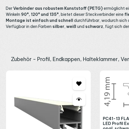
Der
Verbinder aus robustem Kunststoff (PETG)
ermöglicht e
Winkeln
90°, 120° und 135°
, bietet dieser Steckverbinder eine
fl
Montage ist einfach und schnell
durchführbar, wodurch sich de
Verfügbar in den Farben
silber
,
weiß
und
schwarz
, fügt sich d
Zubehör - Profil, Endkappen, Halteklammer, Ve
Produktgalerie überspringen
PC41-13 FLA
LED Profil E
opal, schwa