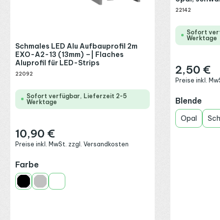
22142
Sofort ver
Werktage
Schmales LED Alu Aufbauprofil 2m
EXO-A2-13 (13mm) –| Flaches
Aluprofil für LED-Strips
2,50 €
Regulärer Preis
22092
Preise inkl. M
Sofort verfügbar, Lieferzeit 2-5
aus
Blende
Werktage
Opal
Sc
10,90 €
Regulärer Preis:
Preise inkl. MwSt. zzgl. Versandkosten
auswählen
Farbe
Schwarz
Silber
Weiß