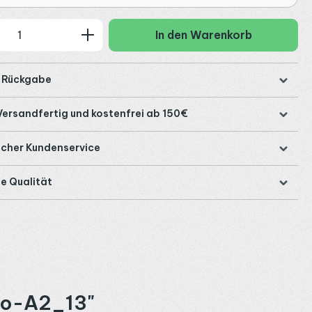
 Anzahl: Gib den gewünschten Wert ein
In den Warenkorb
e Rückgabe
Versandfertig und kostenfrei ab 150€
icher Kundenservice
e Qualität
Exo-A2_13"