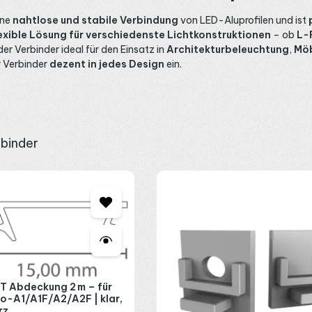
ine
nahtlose und stabile Verbindung
von LED-Aluprofilen und ist
exible Lösung für verschiedenste Lichtkonstruktionen
– ob
L-
r Verbinder ideal für den Einsatz in
Architekturbeleuchtung
,
Möb
er Verbinder
dezent in jedes Design
ein.
rbinder
T Abdeckung 2 m – für
xo-A1/A1F/A2/A2F | klar,
rz