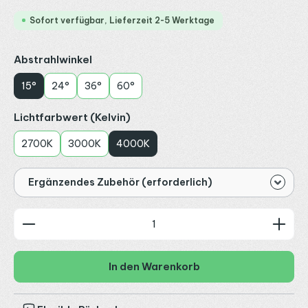
Sofort verfügbar, Lieferzeit 2-5 Werktage
auswählen
Abstrahlwinkel
15°
24°
36°
60°
auswählen
Lichtfarbwert (Kelvin)
2700K
3000K
4000K
Ergänzendes Zubehör (erforderlich)
Produkt Anzahl: Gib den gewünschten Wert ein od
In den Warenkorb