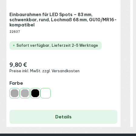
Einbaurahmen für LED Spots – 83 mm,
schwenkbar, rund, Lochmaß 68 mm, GU10/MR16-
kompatibel
22637
Sofort verfügbar, Lieferzeit 2-5 Werktage
9,80 €
Regulärer Preis:
Preise inkl. MwSt. zzgl. Versandkosten
auswählen
Farbe
Alu
Alu-gebürstet
Schwarz
Weiß
Details