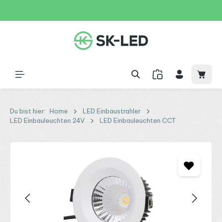
Zum Hauptinhalt springen
31 Tage
+49 2261 9788995
150€
Waren
Du bist hier:
Home
LED Einbaustrahler
LED Einbauleuchten 24V
LED Einbauleuchten CCT
Bildergalerie überspringen