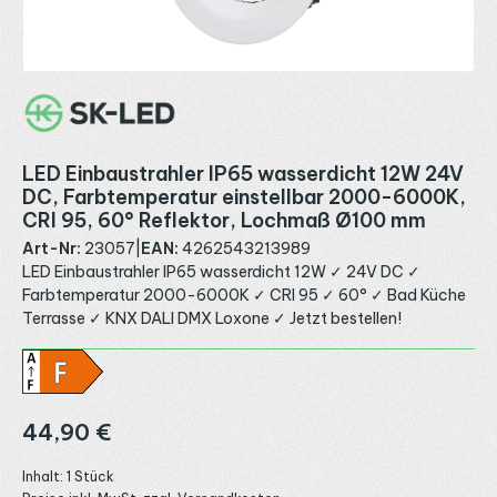
LED Einbaustrahler IP65 wasserdicht 12W 24V
DC, Farbtemperatur einstellbar 2000-6000K,
CRI 95, 60° Reflektor, Lochmaß Ø100 mm
Art-Nr:
23057
|
EAN:
4262543213989
LED Einbaustrahler IP65 wasserdicht 12W ✓ 24V DC ✓
Farbtemperatur 2000-6000K ✓ CRI 95 ✓ 60° ✓ Bad Küche
Terrasse ✓ KNX DALI DMX Loxone ✓ Jetzt bestellen!
Regulärer Preis:
44,90 €
Inhalt:
1 Stück