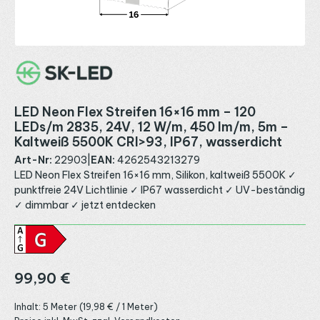
LED Neon Flex Streifen 16×16 mm – 120
LEDs/m 2835, 24V, 12 W/m, 450 lm/m, 5m –
Kaltweiß 5500K CRI>93, IP67, wasserdicht
Art-Nr:
22903
|
EAN:
4262543213279
LED Neon Flex Streifen 16×16 mm, Silikon, kaltweiß 5500K ✓
punktfreie 24V Lichtlinie ✓ IP67 wasserdicht ✓ UV-beständig
✓ dimmbar ✓ jetzt entdecken
Regulärer Preis:
99,90 €
Inhalt:
5 Meter
(19,98 € / 1 Meter)