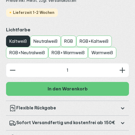
Preise inkl. MwSt. zzgl. Versandkosten
Lieferzeit 1-2 Wochen
auswählen
Lichtfarbe
Kaltweiß
Neutralweiß
RGB
RGB+Kaltweiß
RGB+Neutralweiß
RGB+Warmweiß
Warmweiß
Produkt Anzahl: Gib den gewünschten Wert ein od
In den Warenkorb
Flexible Rückgabe
Sofort Versandfertig und kostenfrei ab 150€