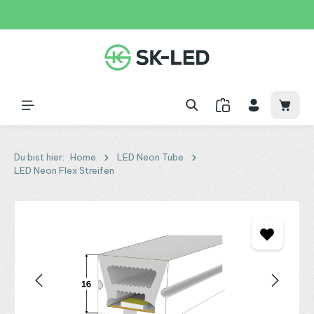
Zum Hauptinhalt springen
31 Tage
+49 2261 9788995
150€
Waren
Du bist hier:
Home
LED Neon Tube
LED Neon Flex Streifen
Bildergalerie überspringen