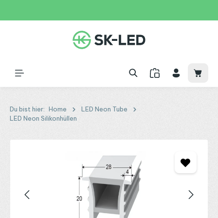
Zum Hauptinhalt springen
31 Tage
+49 2261 9788995
150€
Waren
Du bist hier:
Home
LED Neon Tube
LED Neon Silikonhüllen
Bildergalerie überspringen