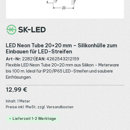
LED Neon Tube 20×20 mm – Silikonhülle zum
Einbauen für LED-Streifen
Art-Nr:
22821
|
EAN:
4262543212159
Flexible LED Neon Tube 20×20 mm aus Silikon – Meterware
bis 100 m. Ideal für IP20/IP65 LED-Streifen und saubere
Einfräsungen.
Regulärer Preis:
12,99 €
Inhalt:
1 Meter
Preise inkl. MwSt. zzgl. Versandkosten
Lieferzeit 1-2 Werktage