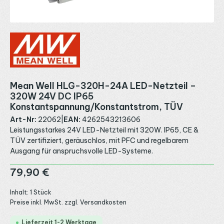
Mean Well HLG-320H-24A LED-Netzteil –
320W 24V DC IP65
Konstantspannung/Konstantstrom, TÜV
Art-Nr:
22062
|
EAN:
4262543213606
Leistungsstarkes 24V LED-Netzteil mit 320W. IP65, CE &
TÜV zertifiziert, geräuschlos, mit PFC und regelbarem
Ausgang für anspruchsvolle LED-Systeme.
Regulärer Preis:
79,90 €
Inhalt:
1 Stück
Preise inkl. MwSt. zzgl. Versandkosten
Lieferzeit 1-2 Werktage