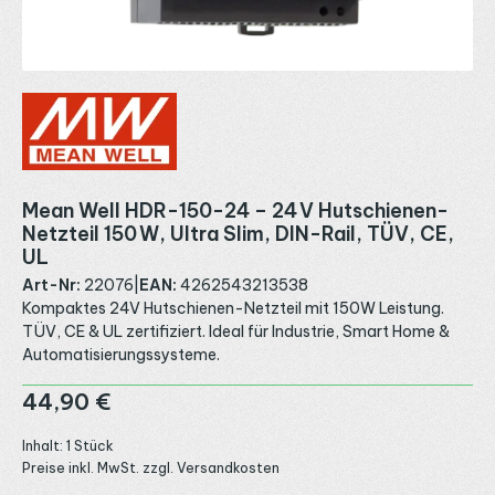
Mean Well HDR-150-24 – 24 V Hutschienen-
Netzteil 150 W, Ultra Slim, DIN-Rail, TÜV, CE,
UL
Art-Nr:
22076
|
EAN:
4262543213538
Kompaktes 24V Hutschienen-Netzteil mit 150W Leistung.
TÜV, CE & UL zertifiziert. Ideal für Industrie, Smart Home &
Automatisierungssysteme.
Regulärer Preis:
44,90 €
Inhalt:
1 Stück
Preise inkl. MwSt. zzgl. Versandkosten