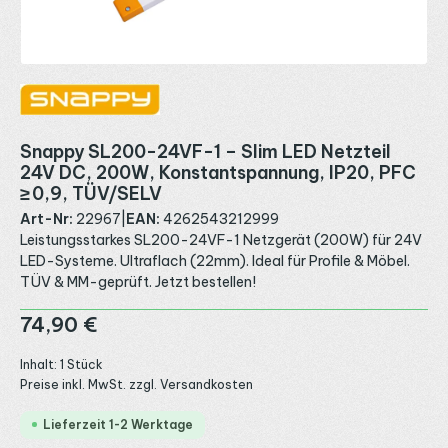
Snappy SL200-24VF-1 – Slim LED Netzteil
24V DC, 200W, Konstantspannung, IP20, PFC
≥ 0,9, TÜV/SELV
Art-Nr:
22967
|
EAN:
4262543212999
Leistungsstarkes SL200-24VF-1 Netzgerät (200W) für 24V
LED-Systeme. Ultraflach (22mm). Ideal für Profile & Möbel.
TÜV & MM-geprüft. Jetzt bestellen!
Regulärer Preis:
74,90 €
Inhalt:
1 Stück
Preise inkl. MwSt. zzgl. Versandkosten
Lieferzeit 1-2 Werktage