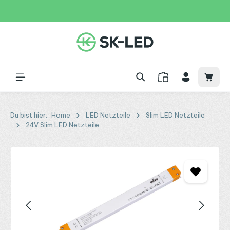
Zum Hauptinhalt springen
31 Tage
+49 2261 9788995
150€
Waren
Du bist hier:
Home
LED Netzteile
Slim LED Netzteile
24V Slim LED Netzteile
Bildergalerie überspringen