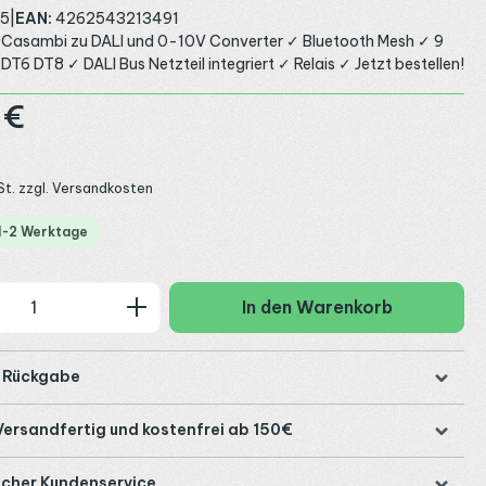
5
|
EAN:
4262543213491
asambi zu DALI und 0-10V Converter ✓ Bluetooth Mesh ✓ 9
 DT6 DT8 ✓ DALI Bus Netzteil integriert ✓ Relais ✓ Jetzt bestellen!
:
 €
St. zzgl. Versandkosten
 1-2 Werktage
 Anzahl: Gib den gewünschten Wert ein
In den Warenkorb
1
e Rückgabe
Versandfertig und kostenfrei ab 150€
icher Kundenservice