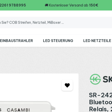
 2261 9788995
🚚
Kostenloser Versand ab
150€
 EINBAUSTRAHLER
LED STEUERUNG
LED NETZTEILE
SR-242
Bluetoo
Relais,