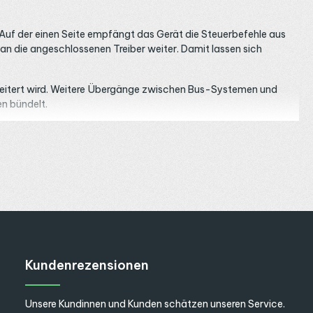
f der einen Seite empfängt das Gerät die Steuerbefehle aus
n die angeschlossenen Treiber weiter. Damit lassen sich
erweitert wird. Weitere Übergänge zwischen Bus-Systemen und
n bündelt.
muss. Das Werks-Profil ist DALI DT6 mit 4-fach Broadcast-
hmäßig gedimmte Decken-Leuchten.
ür Farbsteuerung, DALI DT8 RGBTW für Farbe plus
er Gruppen auf den Gruppenadressen 0 bis 3. Ein 2x(DIM, TW)-
o lassen sich auch farbige Anwendungen mit
RGBW LED Streifen
Kundenrezensionen
e
geräte mit Busspannung zu versorgen. Ein separates DALI Bus
Unsere Kundinnen und Kunden schätzen unseren Service.