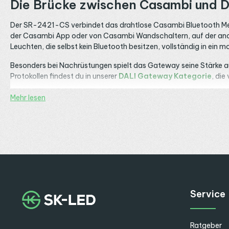
Die Brücke zwischen Casambi und D
Der SR-2421-CS verbindet das drahtlose Casambi Bluetooth Mes
der Casambi App oder von Casambi Wandschaltern, auf der andere
Leuchten, die selbst kein Bluetooth besitzen, vollständig in ein
Besonders bei Nachrüstungen spielt das Gateway seine Stärke au
Protokollen findest du in unserer
DALI Gateway Kategorie
, di
Neun Profile per Casambi App umsc
Mehr lesen
Der Converter unterstützt neun Profile, die über die Casambi 
Dimmung. Im DT6-Broadcast-Profil steuert das Gateway bis zu
Die weiteren Profile decken Tunable White und Farbe ab: DALI
Farbtemperatur, sowie DALI 8 Channels für die Einzelsteuerung v
Profil steuert zwei Tunable-White-Treiber getrennt, und das 0-
und passenden DT8-Treibern realisieren.
Service
Integriertes DALI Bus Netzteil mit 
Der SR-2421-CS hat ein integriertes DALI Bus Netzteil mit 50 Mi
Ratgeber