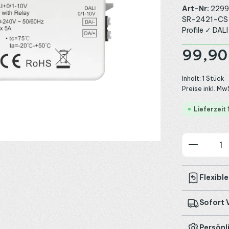
Art-Nr:
2299
SR-2421-CS C
Profile ✓ DALI
Regulärer Preis
99,90
Inhalt:
1 Stück
Preise inkl. Mw
Lieferzeit
Produkt
Flexibl
Sofort 
Persönl