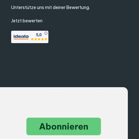
te, einen Platz im Schaltschrank und die zugehörige Verkabelung,
Unterstütze uns mit deiner Bewertung.
en. Die zugehörigen DALI Leuchten und Treiber lassen sich mit
Jetzt bewerten
hlampen und Halogen-Lasten und maximal 1,6 Ampere bei LED-
, ein Slider auf 0 Prozent deaktiviert es. Damit lassen sich auch
mit klassischem Leuchtmittel.
 Slider gesteuert werden kann. In den Profilen DALI DT6
ewünschten Relais-Nutzung passen.
 selben Mesh Netzwerk angemeldet sind. Über die Smart-
n einer bestimmten Lichtszene. Damit ist sowohl die
ehle weiter, sodass auch große Installationen mit vielen Leuchten
ung
.