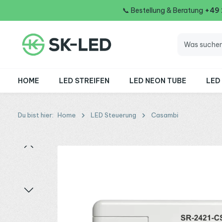
📞
Bestellung & Beratung
+49
 Hauptinhalt springen
Zur Suche springen
Zur Hauptnavigation springen
HOME
LED STREIFEN
LED NEON TUBE
LED
Du bist hier:
Home
LED Steuerung
Casambi
Bildergalerie überspringen