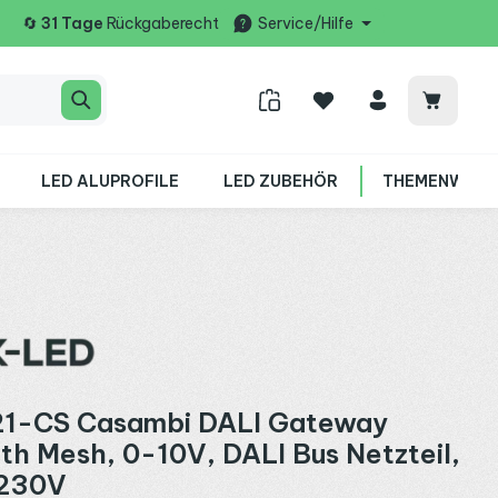
🔄
31 Tage
Rückgaberecht
Service/Hilfe
Warenko
LED ALUPROFILE
LED ZUBEHÖR
THEMENWELT
1-CS Casambi DALI Gateway
th Mesh, 0-10V, DALI Bus Netzteil,
 230V