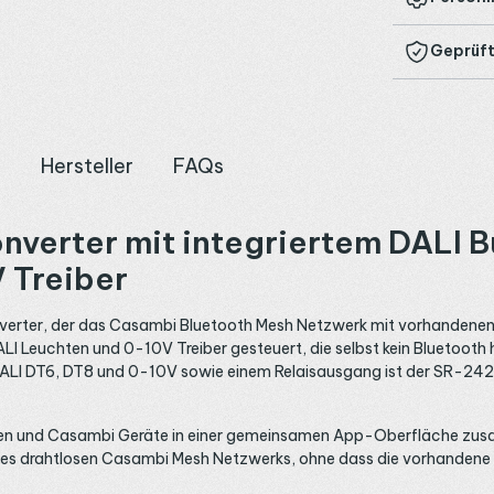
Geprüft
n
Hersteller
FAQs
verter mit integriertem DALI Bus
 Treiber
ter, der das Casambi Bluetooth Mesh Netzwerk mit vorhandenen DA
uchten und 0-10V Treiber gesteuert, die selbst kein Bluetooth hab
DALI DT6, DT8 und 0-10V sowie einem Relaisausgang ist der SR-2421-
ten und Casambi Geräte in einer gemeinsamen App-Oberfläche zus
l des drahtlosen Casambi Mesh Netzwerks, ohne dass die vorhanden