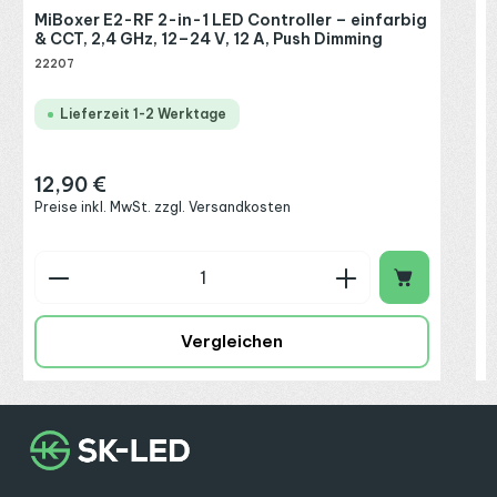
MiBoxer E2-RF 2-in-1 LED Controller – einfarbig
& CCT, 2,4 GHz, 12–24 V, 12 A, Push Dimming
22207
Lieferzeit 1-2 Werktage
12,90 €
Regulärer Preis:
Preise inkl. MwSt. zzgl. Versandkosten
Produkt Anzahl: Gib den gewünschten Wert ein o
P
Vergleichen