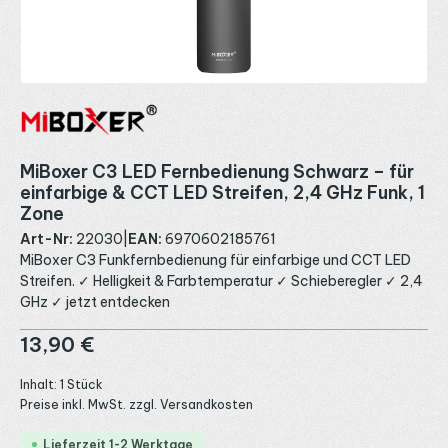
MiBoxer C3 LED Fernbedienung Schwarz – für
einfarbige & CCT LED Streifen, 2,4 GHz Funk, 1
Zone
Art-Nr:
22030
|
EAN:
6970602185761
MiBoxer C3 Funkfernbedienung für einfarbige und CCT LED
Streifen. ✓ Helligkeit & Farbtemperatur ✓ Schieberegler ✓ 2,4
GHz ✓ jetzt entdecken
Regulärer Preis:
13,90 €
Inhalt:
1 Stück
Preise inkl. MwSt. zzgl. Versandkosten
Lieferzeit 1-2 Werktage