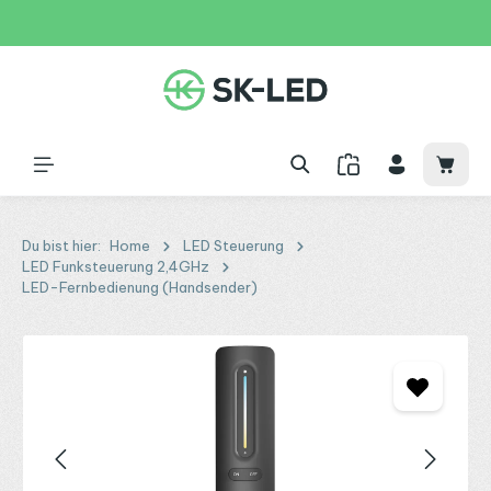
Zum Hauptinhalt springen
31 Tage
+49 2261 9788995
150€
Waren
Du bist hier:
Home
LED Steuerung
LED Funksteuerung 2,4GHz
LED-Fernbedienung (Handsender)
Bildergalerie überspringen