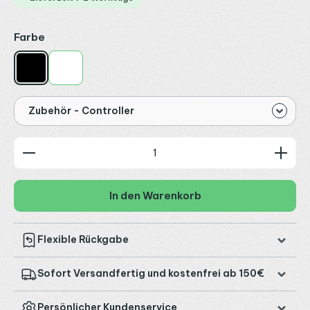
auswählen
Farbe
Schwarz
Weiß
Zubehör - Controller
Produkt Anzahl: Gib den gewünschten Wert ein od
In den Warenkorb
Flexible Rückgabe
Sofort Versandfertig und kostenfrei ab 150€
Persönlicher Kundenservice