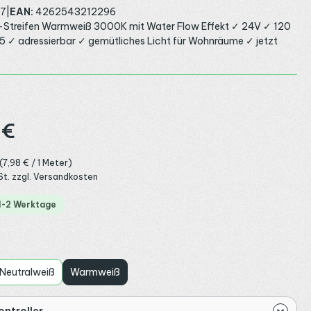
7
|
EAN:
4262543212296
t-Streifen Warmweiß 3000K mit Water Flow Effekt ✓ 24V ✓ 120
 ✓ adressierbar ✓ gemütliches Licht für Wohnräume ✓ jetzt
:
 €
(7,98 € / 1 Meter)
St. zzgl. Versandkosten
 1-2 Werktage
auswählen
Neutralweiß
Warmweiß
ontroller