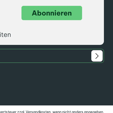
rwertsteuer zzgl.
Versandkosten
, wenn nicht anders angegeben.