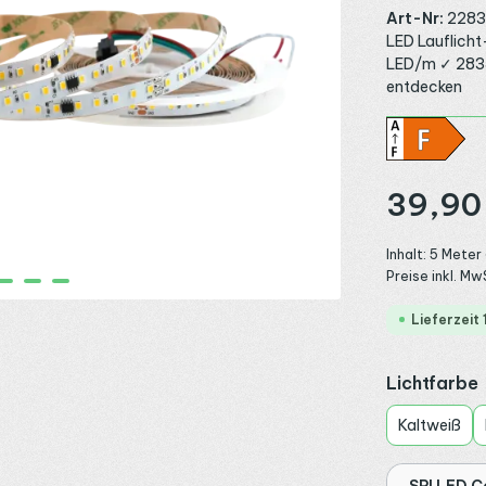
Art-Nr:
2283
LED Lauflich
LED/m ✓ 2835
entdecken
Regulärer Preis
39,90
Inhalt:
5 Meter
Preise inkl. Mw
Lieferzeit
Lichtfarbe
Kaltweiß
SPI LED C