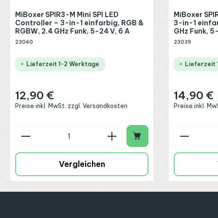
MiBoxer SPIR3-M Mini SPI LED
MiBoxer SPIR
Aluminium-Profile werden ohne Endkappen und ohne Abdeckung ge
Controller – 3-in-1 einfarbig, RGB &
3-in-1 einf
eine opale Abdeckung für eine besonders weiche, homogene Lichtlin
RGBW, 2.4 GHz Funk, 5-24 V, 6 A
GHz Funk, 5-
alle 12,5 Zentimeter (15 LEDs).
23040
23039
Innenbereich, optional höhere Schut
Lieferzeit 1-2 Werktage
Lieferzeit
Standardmäßig wird der Streifen in Schutzart IP20 für den Innen
Ebenso sind auf Wunsch individuelle Konfektionierungen möglich
12,90 €
14,90 €
Regulärer Preis:
Regulärer Preis
Wer statt eines bewegten Effekts eine gleichmäßige, statische w
Preise inkl. MwSt. zzgl. Versandkosten
Preise inkl. M
Controllers, zur Netzteil-Dimensionierung oder zu individuellen 
Produkt Anzahl: Gib den gewünschte
Produkt
Vergleichen