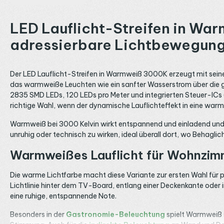
LED Lauflicht-Streifen in War
adressierbare Lichtbewegun
Der LED Lauflicht-Streifen in Warmweiß 3000K erzeugt mit sein
das warmweiße Leuchten wie ein sanfter Wasserstrom über die g
2835 SMD LEDs, 120 LEDs pro Meter und integrierten Steuer-ICs (e
richtige Wahl, wenn der dynamische Lauflichteffekt in eine war
Warmweiß bei 3000 Kelvin wirkt entspannend und einladend und is
unruhig oder technisch zu wirken, ideal überall dort, wo Behaglic
Warmweißes Lauflicht für Wohnzim
Die warme Lichtfarbe macht diese Variante zur ersten Wahl für 
Lichtlinie hinter dem TV-Board, entlang einer Deckenkante oder
eine ruhige, entspannende Note.
Besonders in der
Gastronomie-Beleuchtung
spielt Warmweiß s