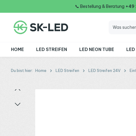
📞
Bestellung & Beratung
+49
 Hauptinhalt springen
Zur Suche springen
Zur Hauptnavigation springen
HOME
LED STREIFEN
LED NEON TUBE
LED
Du bist hier:
Home
LED Streifen
LED Streifen 24V
Ein
Bildergalerie überspringen