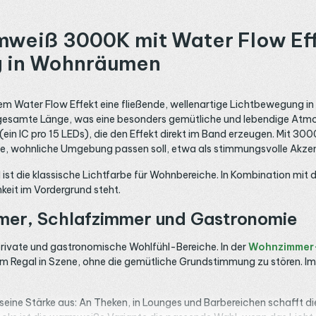
mweiß 3000K mit Water Flow Eff
g in Wohnräumen
em Water Flow Effekt eine fließende, wellenartige Lichtbewegung i
esamte Länge, was eine besonders gemütliche und lebendige Atmosp
in IC pro 15 LEDs), die den Effekt direkt im Band erzeugen. Mit 300
me, wohnliche Umgebung passen soll, etwa als stimmungsvolle Akzent
t die klassische Lichtfarbe für Wohnbereiche. In Kombination mit de
hkeit im Vordergrund steht.
mer, Schlafzimmer und Gastronomie
private und gastronomische Wohlfühl-Bereiche. In der
Wohnzimmer
 im Regal in Szene, ohne die gemütliche Grundstimmung zu stören. I
eine Stärke aus: An Theken, in Lounges und Barbereichen schafft d