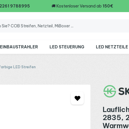
 2261 9788995
🚚
Kostenloser Versand ab
150€
 EINBAUSTRAHLER
LED STEUERUNG
LED NETZTEILE
farbige LED Streifen
Lauflic
2835, 2
Warmwe