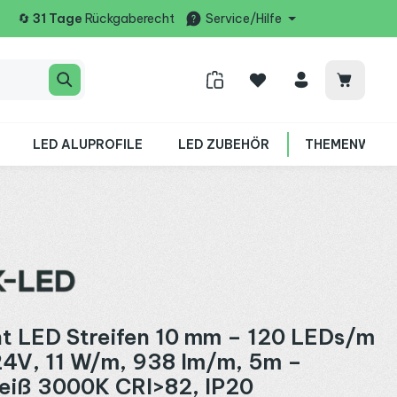
🔄
31 Tage
Rückgaberecht
Service/Hilfe
Warenko
LED ALUPROFILE
LED ZUBEHÖR
THEMENWELT
ht LED Streifen 10 mm – 120 LEDs/m
4V, 11 W/m, 938 lm/m, 5m –
iß 3000K CRI>82, IP20