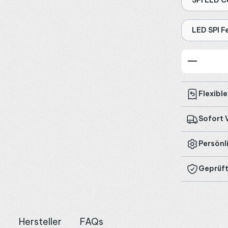
LED SPI 
Produkt
Flexibl
Sofort 
Persönl
Geprüft
n
Hersteller
FAQs