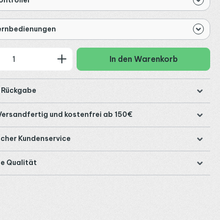
Fernbedienungen
 Anzahl: Gib den gewünschten Wert ein
In den Warenkorb
e Rückgabe
Versandfertig und kostenfrei ab 150€
icher Kundenservice
e Qualität