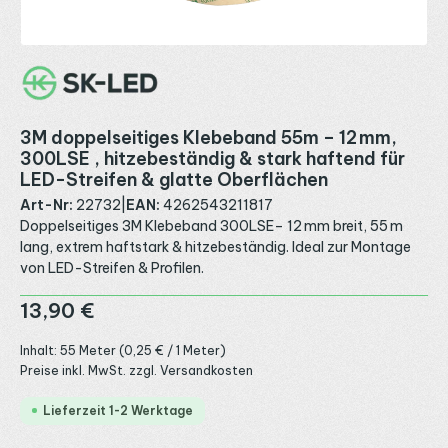
3M doppelseitiges Klebeband 55m – 12 mm,
300LSE , hitzebeständig & stark haftend für
LED-Streifen & glatte Oberflächen
Art-Nr:
22732
|
EAN:
4262543211817
Doppelseitiges 3M Klebeband 300LSE– 12 mm breit, 55 m
lang, extrem haftstark & hitzebeständig. Ideal zur Montage
von LED-Streifen & Profilen.
Regulärer Preis:
13,90 €
Inhalt:
55 Meter
(0,25 € / 1 Meter)
Preise inkl. MwSt. zzgl. Versandkosten
Lieferzeit 1-2 Werktage