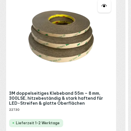
I
1
R
P
3M doppelseitiges Klebeband 55m – 8 mm,
300LSE, hitzebeständig & stark haftend für
LED-Streifen & glatte Oberflächen
22730
Lieferzeit 1-2 Werktage