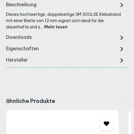
Beschreibung
Dieses hochwertige, doppelseitige 3M 300LSE Klebeband
mit einer Breite von 12 mm eignet sich ideal für die
dauerhafte und s…
Mehr lesen
Downloads
Eigenschaften
Hersteller
Produktgalerie überspringen
ähnliche Produkte
3
3
L
2