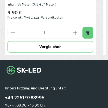
Inhalt:
55 Meter
(0,18 € / 1 Meter)
9,90 €
Regulärer Preis:
Preise inkl. MwSt. zzgl. Versandkosten
Produkt Anzahl: Gib den gewünschten Wert ein o
P
Vergleichen
Unterstützung und Beratung unter:
+49 2261 9788995
Mo-Fr, 08:00 - 16:00 Uhr.