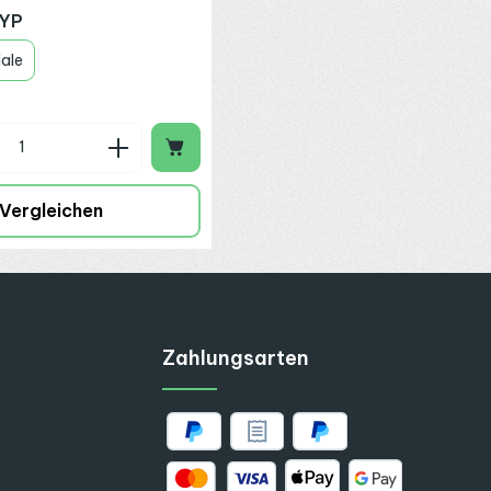
auswählen
TYP
ale
n Wert ein oder benutze die Schaltflä
 Anzahl: Gib den gewünschten Wert ein
Vergleichen
Zahlungsarten