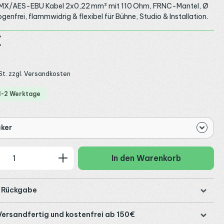
MX/AES-EBU Kabel 2x0,22 mm² mit 110 Ohm, FRNC-Mantel, Ø
enfrei, flammwidrig & flexibel für Bühne, Studio & Installation.
:
€
St. zzgl. Versandkosten
 1-2 Werktage
ker
 Anzahl: Gib den gewünschten Wert ein
In den Warenkorb
e Rückgabe
Versandfertig und kostenfrei ab 150€