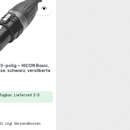
 3-polig – HICON Basic,
e, schwarz, versilberte
fügbar, Lieferzeit 2-5
:
wSt. zzgl. Versandkosten