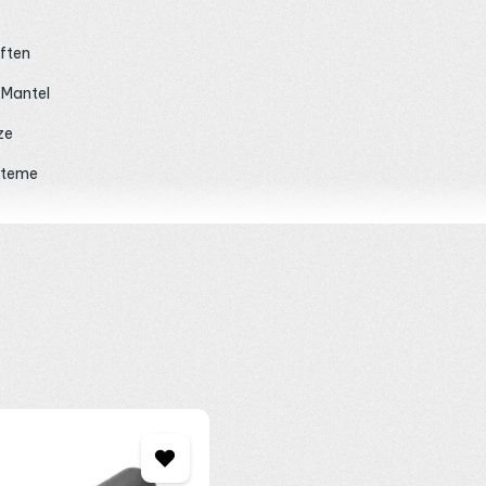
ften
-Mantel
ze
steme
ater, Studios, Medientechnik, Touring.