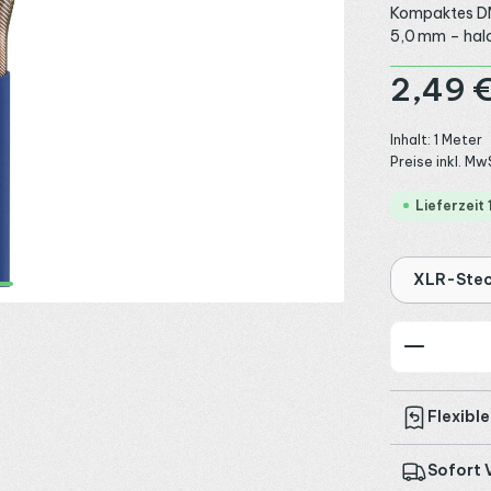
Kompaktes D
5,0 mm – halog
Regulärer Preis
2,49 
Inhalt:
1 Meter
Preise inkl. Mw
Lieferzeit
XLR-Stec
Produkt
Flexibl
Sofort 