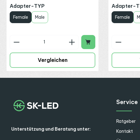
auswählen
Adapter-TYP
Adapter-
Female
Male
Female
M
Produkt Anzahl: Gib den gewünschte
Produkt
Vergleichen
Service
Ratgeber
Unterstützung und Beratung unter:
Kontakt