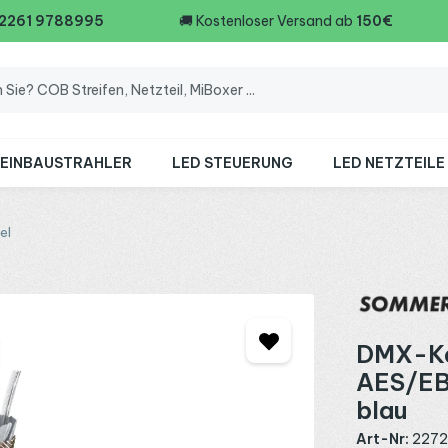
 2261 9788995
🚚
Kostenloser Versand ab
150€
 EINBAUSTRAHLER
LED STEUERUNG
LED NETZTEILE
el
DMX-Ka
AES/EB
blau
Art-Nr:
227