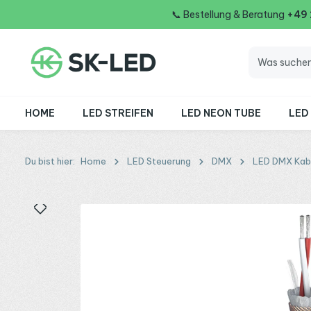
📞
Bestellung & Beratung
+49
 Hauptinhalt springen
Zur Suche springen
Zur Hauptnavigation springen
HOME
LED STREIFEN
LED NEON TUBE
LED
Du bist hier:
Home
LED Steuerung
DMX
LED DMX Kab
Bildergalerie überspringen