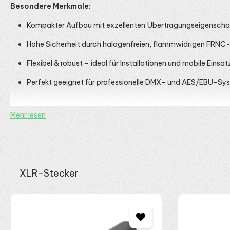
Besondere Merkmale:
Kompakter Aufbau mit exzellenten Übertragungseigenscha
Hohe Sicherheit durch halogenfreien, flammwidrigen FRNC
Flexibel & robust – ideal für Installationen und mobile Einsät
Perfekt geeignet für professionelle DMX- und AES/EBU-Sy
Einsatzbereiche:
Mehr lesen
Festinstallationen, öffentliche Gebäude, Veranstaltungsorte, The
XLR-Stecker
Produktgalerie überspringen