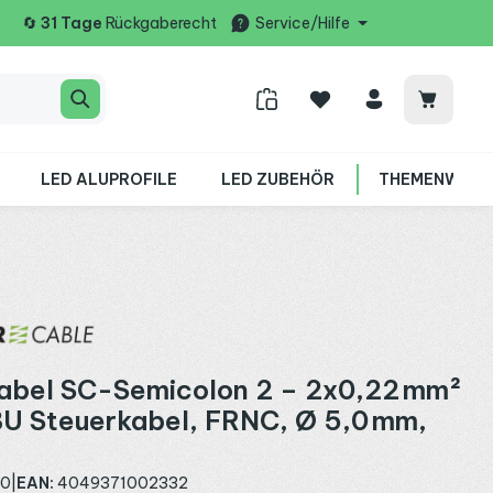
🔄
31 Tage
Rückgaberecht
Service/Hilfe
Warenko
LED ALUPROFILE
LED ZUBEHÖR
THEMENWELT
bel SC-Semicolon 2 – 2x0,22 mm²
U Steuerkabel, FRNC, Ø 5,0 mm,
20
|
EAN:
4049371002332