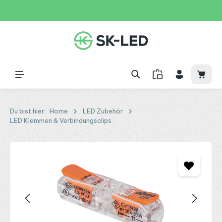
Zum Hauptinhalt springen
31 Tage
+49 2261 9788995
150€
Waren
Du bist hier:
Home
LED Zubehör
LED Klemmen & Verbindungsclips
Bildergalerie überspringen