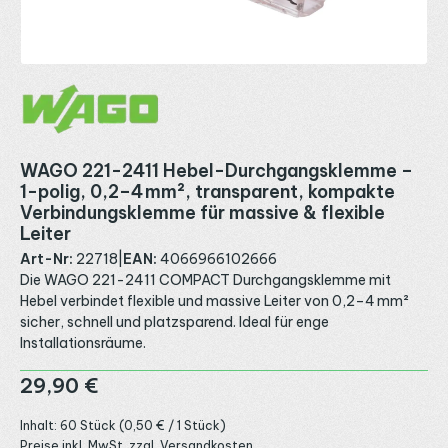
WAGO 221-2411 Hebel-Durchgangsklemme –
1-polig, 0,2–4 mm², transparent, kompakte
Verbindungsklemme für massive & flexible
Leiter
Art-Nr:
22718
|
EAN:
4066966102666
Die WAGO 221-2411 COMPACT Durchgangsklemme mit
Hebel verbindet flexible und massive Leiter von 0,2–4 mm²
sicher, schnell und platzsparend. Ideal für enge
Installationsräume.
Regulärer Preis:
29,90 €
Inhalt:
60 Stück
(0,50 € / 1 Stück)
Preise inkl. MwSt. zzgl. Versandkosten