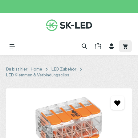
Zum Hauptinhalt springen
31 Tage
+49 2261 9788995
150€
Waren
Du bist hier:
Home
LED Zubehör
LED Klemmen & Verbindungsclips
Bildergalerie überspringen