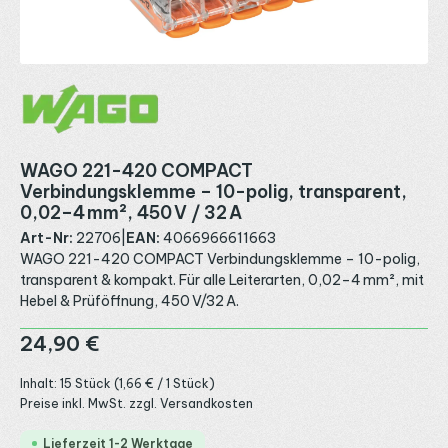
WAGO 221-420 COMPACT
Verbindungsklemme – 10-polig, transparent,
0,02–4 mm², 450 V / 32 A
Art-Nr:
22706
|
EAN:
4066966611663
WAGO 221-420 COMPACT Verbindungsklemme – 10-polig,
transparent & kompakt. Für alle Leiterarten, 0,02–4 mm², mit
Hebel & Prüföffnung, 450 V/32 A.
Regulärer Preis:
24,90 €
Inhalt:
15 Stück
(1,66 € / 1 Stück)
Preise inkl. MwSt. zzgl. Versandkosten
Lieferzeit 1-2 Werktage