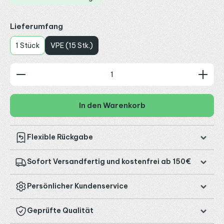
auswählen
Lieferumfang
1 Stück
VPE (15 Stk.)
Produkt Anzahl: Gib den gewünschten Wert ein od
In den Warenkorb
Flexible Rückgabe
Sofort Versandfertig und kostenfrei ab 150€
Persönlicher Kundenservice
Geprüfte Qualität