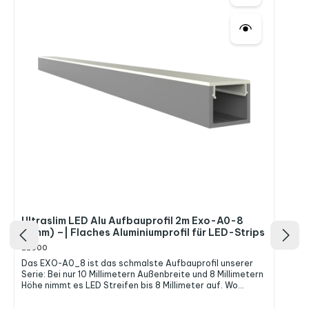
Ultraslim LED Alu Aufbauprofil 2m Exo-A0-8
(8mm) –| Flaches Aluminiumprofil für LED-Strips
22000
Das EXO-A0_8 ist das schmalste Aufbauprofil unserer
Serie: Bei nur 10 Millimetern Außenbreite und 8 Millimetern
Höhe nimmt es LED Streifen bis 8 Millimeter auf. Wo
andere Profile als Rahmen wahrgenommen werden, bleibt
hier eine feine Linie, die sich in Kanten, Fugen und filigrane