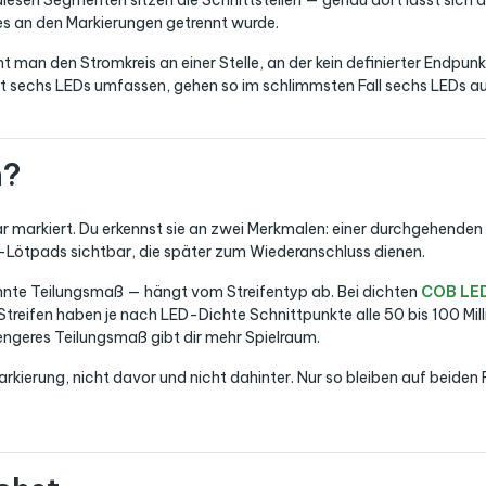
sen Segmenten sitzen die Schnittstellen — genau dort lässt sich der
 es an den Markierungen getrennt wurde.
man den Stromkreis an einer Stelle, an der kein definierter Endpun
t sechs LEDs umfassen, gehen so im schlimmsten Fall sechs LEDs auf
n?
ar markiert. Du erkennst sie an zwei Merkmalen: einer durchgehenden 
r-Lötpads sichtbar, die später zum Wiederanschluss dienen.
nte Teilungsmaß — hängt vom Streifentyp ab. Bei dichten
COB LED
reifen haben je nach LED-Dichte Schnittpunkte alle 50 bis 100 Millim
ngeres Teilungsmaß gibt dir mehr Spielraum.
rkierung, nicht davor und nicht dahinter. Nur so bleiben auf beiden 