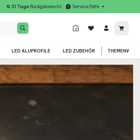
🔄
31 Tage
Rückgaberecht
Service/Hilfe
Warenko
LED ALUPROFILE
LED ZUBEHÖR
THEMENWELT