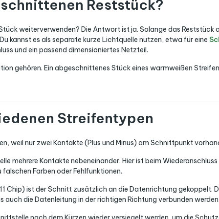
schnittenen Reststück?
e Stück weiterverwenden? Die Antwort ist ja. Solange das Reststück
 Du kannst es als separate kurze Lichtquelle nutzen, etwa für eine
Sc
luss und ein passend dimensioniertes Netzteil.
ation gehören. Ein abgeschnittenes Stück eines warmweißen Streifens
iedenen Streifentypen
n, weil nur zwei Kontakte (Plus und Minus) am Schnittpunkt vorhan
telle mehrere Kontakte nebeneinander. Hier ist beim Wiederanschluss
zu falschen Farben oder Fehlfunktionen.
 Chip) ist der Schnitt zusätzlich an die Datenrichtung gekoppelt. D
auch die Datenleitung in der richtigen Richtung verbunden werden.
nittstelle nach dem Kürzen wieder versiegelt werden, um die Schutz