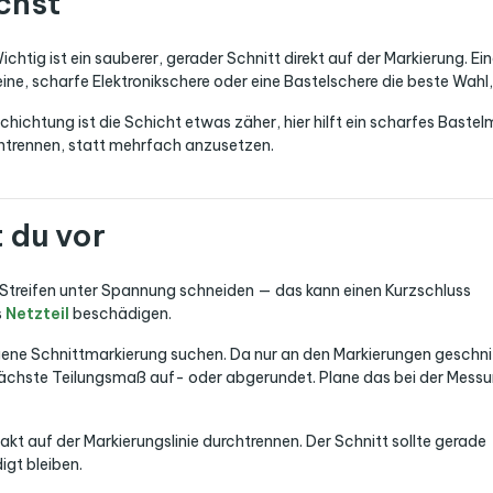
chst
ichtig ist ein sauberer, gerader Schnitt direkt auf der Markierung. 
ne, scharfe Elektronikschere oder eine Bastelschere die beste Wahl, 
chichtung ist die Schicht etwas zäher, hier hilft ein scharfes Baste
chtrennen, statt mehrfach anzusetzen.
t du vor
 Streifen unter Spannung schneiden — das kann einen Kurzschluss
s
Netzteil
beschädigen.
ene Schnittmarkierung suchen. Da nur an den Markierungen geschni
nächste Teilungsmaß auf- oder abgerundet. Plane das bei der Mess
akt auf der Markierungslinie durchtrennen. Der Schnitt sollte gerade
igt bleiben.