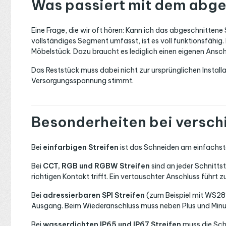
Was passiert mit dem abge
Eine Frage, die wir oft hören: Kann ich das abgeschnitten
vollständiges Segment umfasst, ist es voll funktionsfähig.
Möbelstück. Dazu braucht es lediglich einen eigenen Ansch
Das Reststück muss dabei nicht zur ursprünglichen Install
Versorgungsspannung stimmt.
Besonderheiten bei versch
Bei
einfarbigen Streifen
ist das Schneiden am einfachste
Bei
CCT, RGB und RGBW Streifen
sind an jeder Schnitts
richtigen Kontakt trifft. Ein vertauschter Anschluss führt 
Bei
adressierbaren SPI Streifen
(zum Beispiel mit WS2811
Ausgang. Beim Wiederanschluss muss neben Plus und Minus 
Bei
wasserdichten IP65 und IP67 Streifen
muss die Sch