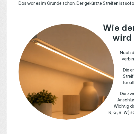
Das war es im Grunde schon. Der gekürzte Streifen ist sofo
Wie de
wird
Nach d
verbi
Die e
Strei
für al
Die zw
Anschlus
Wichtig da
R, G, B, W) 