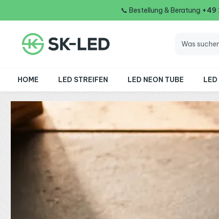
📞
Bestellung & Beratung
+49
 Hauptinhalt springen
Zur Suche springen
Zur Hauptnavigation springen
HOME
LED STREIFEN
LED NEON TUBE
LED