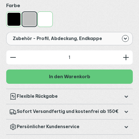
auswählen
Farbe
Schwarz
Silber
Weiß
Zubehör - Profil, Abdeckung, Endkappe
Produkt Anzahl: Gib den gewünschten Wert ein od
In den Warenkorb
Flexible Rückgabe
Sofort Versandfertig und kostenfrei ab 150€
Persönlicher Kundenservice