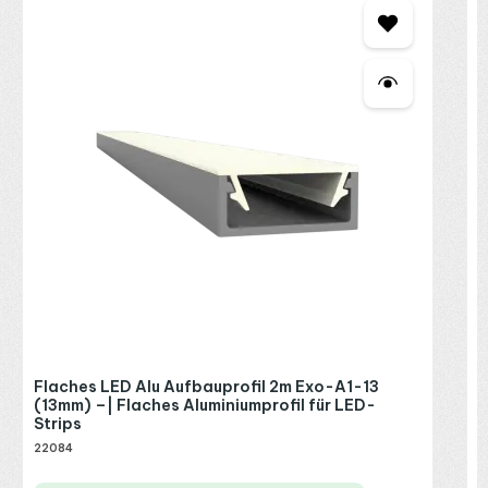
E
2
R
P
Flaches LED Alu Aufbauprofil 2m Exo-A1-13
(13mm) –| Flaches Aluminiumprofil für LED-
Strips
22084