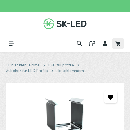
Zum Hauptinhalt springen
31 Tage
+49 2261 9788995
150€
Waren
Du bist hier:
Home
LED Aluprofile
Zubehör für LED Profile
Halteklammern
Bildergalerie überspringen