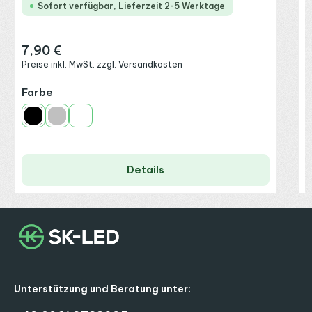
Sofort verfügbar, Lieferzeit 2-5 Werktage
7,90 €
Regulärer Preis:
Preise inkl. MwSt. zzgl. Versandkosten
auswählen
Farbe
P
Schwarz
Silber
Weiß
Details
Unterstützung und Beratung unter: