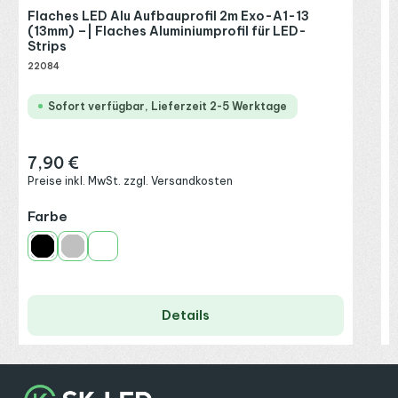
Flaches LED Alu Aufbauprofil 2m Exo-A1-13
(13mm) –| Flaches Aluminiumprofil für LED-
Strips
22084
Sofort verfügbar, Lieferzeit 2-5 Werktage
7,90 €
Regulärer Preis:
Preise inkl. MwSt. zzgl. Versandkosten
auswählen
Farbe
Schwarz
Silber
Weiß
Details