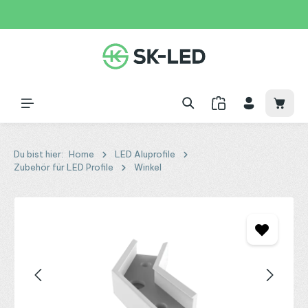
Zum Hauptinhalt springen
31 Tage
+49 2261 9788995
150€
Waren
Du bist hier:
Home
LED Aluprofile
Zubehör für LED Profile
Winkel
Bildergalerie überspringen