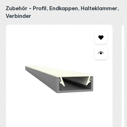
Produktgalerie überspringen
Zubehör - Profil, Endkappen, Halteklammer,
Verbinder
P
E
2
R
P