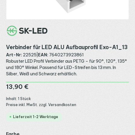
Verbinder für LED ALU Aufbauprofil Exo-A1_13
Art-Nr:
22525
|
EAN:
7640273923861
Robuster LED Profil Verbinder aus PETG – für 90°, 120°, 135°
und 180° Winkel. Passend für LED-Streifen bis 13 mm. In
Silber, Weiß und Schwarz erhältlich.
Regulärer Preis:
13,90 €
Inhalt:
1 Stück
Preise inkl. MwSt. zzgl. Versandkosten
Lieferzeit 1-2 Werktage
auswählen
Farbe