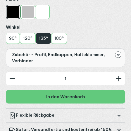
Schwarz
Silber
Weiß
auswählen
Winkel
90°
120°
135°
180°
Zubehör - Profil, Endkappen, Halteklammer,
Verbinder
Produkt Anzahl: Gib den gewünschten Wert ein od
In den Warenkorb
Flexible Rückgabe
Sofort Versandfertig und kostenfrei ab 150€