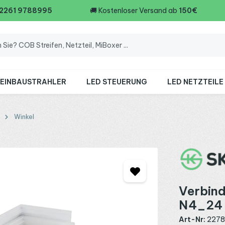
 2261 9788995
🚚
Kostenloser Versand ab
150€
 EINBAUSTRAHLER
LED STEUERUNG
LED NETZTEILE
Winkel
Verbind
N4_24
Art-Nr:
227