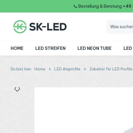
📞
Bestellung & Beratung
+49
 Hauptinhalt springen
Zur Suche springen
Zur Hauptnavigation springen
HOME
LED STREIFEN
LED NEON TUBE
LED
Du bist hier:
Home
LED Aluprofile
Zubehör für LED Profile
Bildergalerie überspringen