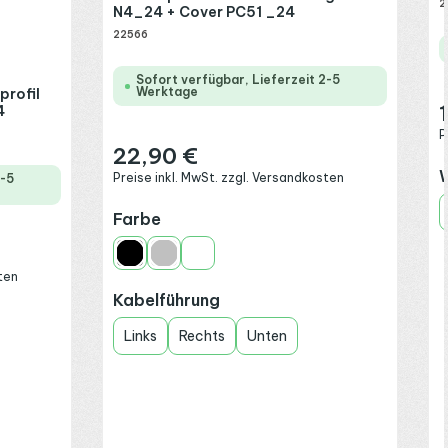
2
N4_24 + Cover PC51 _24
22566
Sofort verfügbar, Lieferzeit 2-5
Werktage
profil
4
R
P
22,90 €
Regulärer Preis:
W
Preise inkl. MwSt. zzgl. Versandkosten
2-5
auswählen
Farbe
Schwarz
Silber
Weiß
ten
auswählen
Kabelführung
Links
Rechts
Unten