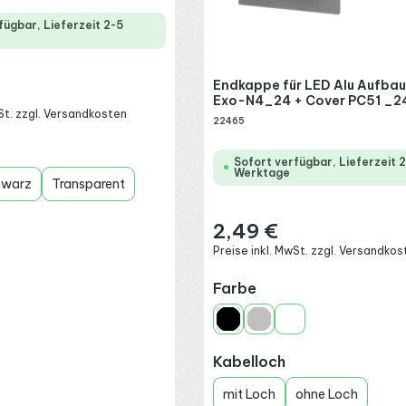
fügbar, Lieferzeit 2-5
Endkappe für LED Alu Aufbau
:
Exo-N4_24 + Cover PC51 _2
wSt. zzgl. Versandkosten
22465
wählen
Sofort verfügbar, Lieferzeit 
Werktage
hwarz
Transparent
2,49 €
Regulärer Preis:
Preise inkl. MwSt. zzgl. Versandkos
auswählen
Farbe
Schwarz
Silber
Weiß
auswählen
Kabelloch
mit Loch
ohne Loch