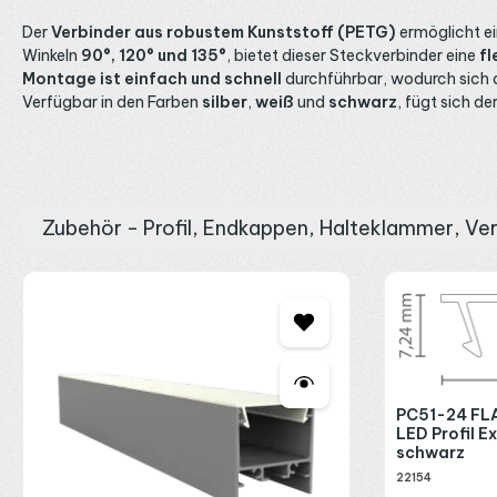
Der
Verbinder aus robustem Kunststoff (PETG)
ermöglicht e
Winkeln
90°, 120° und 135°
, bietet dieser Steckverbinder eine
fl
Montage ist einfach und schnell
durchführbar, wodurch sich de
Verfügbar in den Farben
silber
,
weiß
und
schwarz
, fügt sich d
Zubehör - Profil, Endkappen, Halteklammer, Ve
Produktgalerie überspringen
PC51-24 FLA
LED Profil E
schwarz
22154