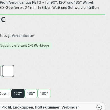
Profil Verbinder aus PETG – für 90°, 120° und 135° Winkel.
ED-Streifen bis 24 mm. In Silber, Weiß und Schwarz erhältlich.
:
 €
St. zzgl. Versandkosten
fügbar, Lieferzeit 2-5 Werktage
ählen
ber
Weiß
ählen
 Down
120°
135°
180°
 Profil, Endkappen, Halteklammer, Verbinder