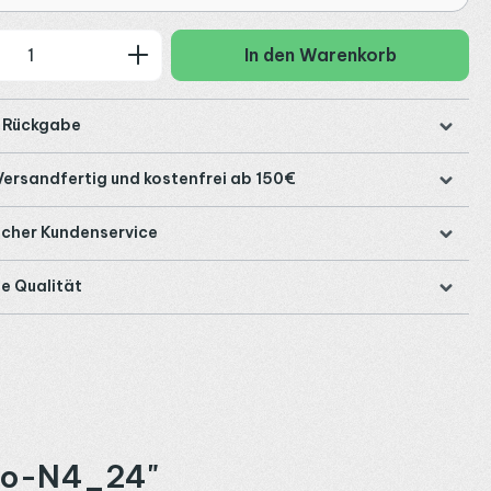
 Anzahl: Gib den gewünschten Wert ein
In den Warenkorb
e Rückgabe
Versandfertig und kostenfrei ab 150€
icher Kundenservice
e Qualität
Exo-N4_24"