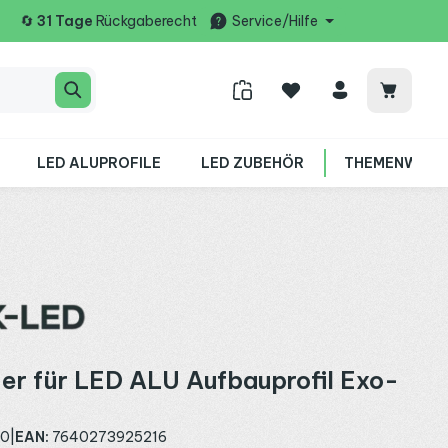
🔄
31 Tage
Rückgaberecht
Service/Hilfe
Warenko
LED ALUPROFILE
LED ZUBEHÖR
THEMENWELT
er für LED ALU Aufbauprofil Exo-
80
|
EAN:
7640273925216