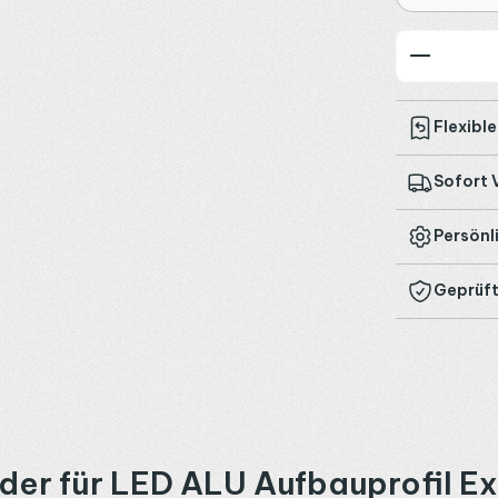
Produkt
Flexibl
Sofort 
Persönl
Geprüft
der für LED ALU Aufbauprofil 