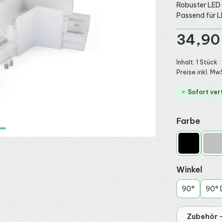
Robuster LED 
Passend für L
Regulärer Preis
34,90
Inhalt:
1 Stück
Preise inkl. Mw
Sofort ver
ausw
Farbe
Schwarz
Sil
ausw
Winkel
90°
90°
Zubehör -