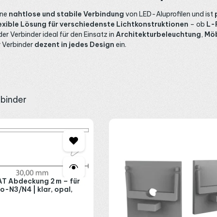
ine
nahtlose und stabile Verbindung
von LED-Aluprofilen und ist
exible Lösung für verschiedenste Lichtkonstruktionen
– ob
L-
r Verbinder ideal für den Einsatz in
Architekturbeleuchtung
,
Möb
er Verbinder
dezent in jedes Design
ein.
rbinder
T Abdeckung 2 m – für
xo-N3/N4 | klar, opal,