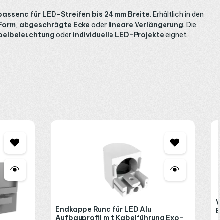
passend für LED-Streifen bis 24 mm Breite
. Erhältlich in den
Form
,
abgeschrägte Ecke
oder
lineare Verlängerung
. Die
elbeleuchtung
oder
individuelle LED-Projekte
eignet.
V
Endkappe Rund für LED Alu
Aufbauprofil mit Kabelführung Exo-