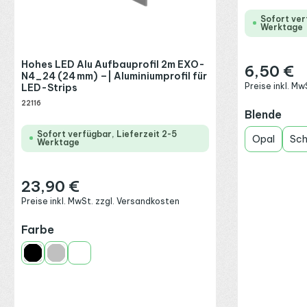
Sofort ver
Werktage
Hohes LED Alu Aufbauprofil 2m EXO-
6,50 €
Regulärer Preis
N4_24 (24 mm) –| Aluminiumprofil für
Preise inkl. M
LED-Strips
22116
aus
Blende
Sofort verfügbar, Lieferzeit 2-5
Opal
Sc
Werktage
23,90 €
Regulärer Preis:
Preise inkl. MwSt. zzgl. Versandkosten
auswählen
Farbe
Schwarz
Silber
Weiß