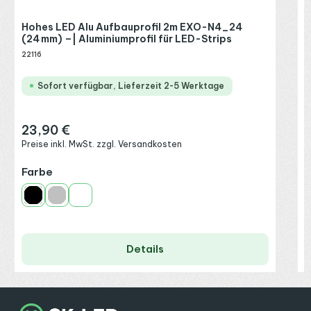
Hohes LED Alu Aufbauprofil 2m EXO-N4_24
(24 mm) –| Aluminiumprofil für LED-Strips
22116
Sofort verfügbar, Lieferzeit 2-5 Werktage
23,90 €
Regulärer Preis:
Preise inkl. MwSt. zzgl. Versandkosten
auswählen
Farbe
Schwarz
Silber
Weiß
Details