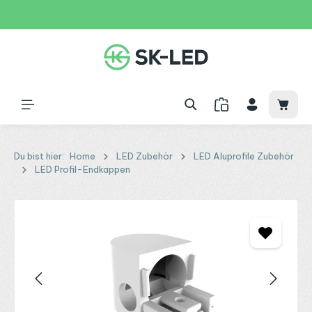
Zum Hauptinhalt springen
31 Tage
+49 2261 9788995
150€
Waren
Du bist hier:
Home
LED Zubehör
LED Aluprofile Zubehör
LED Profil-Endkappen
Bildergalerie überspringen