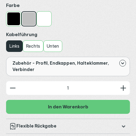
auswählen
Farbe
Schwarz
Silber
Weiß
auswählen
Kabelführung
Links
Rechts
Unten
Zubehör - Profil, Endkappen, Halteklammer,
Verbinder
Produkt Anzahl: Gib den gewünschten Wert ein od
In den Warenkorb
Flexible Rückgabe