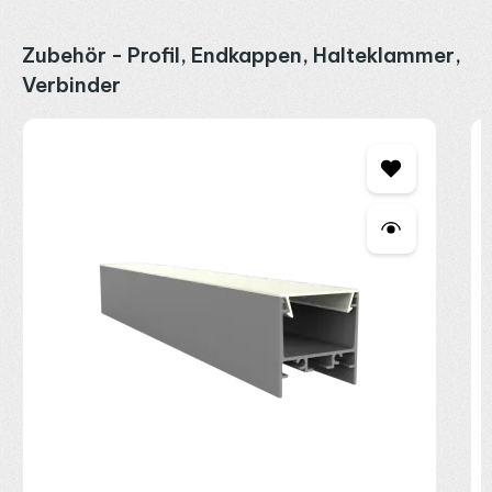
Produktgalerie überspringen
Zubehör - Profil, Endkappen, Halteklammer,
Verbinder
P
E
2
R
P