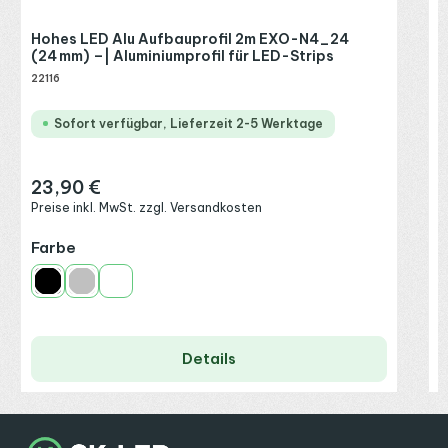
Hohes LED Alu Aufbauprofil 2m EXO-N4_24
(24 mm) –| Aluminiumprofil für LED-Strips
22116
Sofort verfügbar, Lieferzeit 2-5 Werktage
23,90 €
Regulärer Preis:
Preise inkl. MwSt. zzgl. Versandkosten
auswählen
Farbe
Schwarz
Silber
Weiß
Details