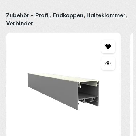
Produktgalerie überspringen
Zubehör - Profil, Endkappen, Halteklammer,
Verbinder
P
E
2
R
P