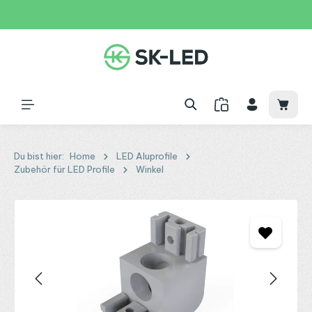
Zum Hauptinhalt springen
31 Tage
+49 2261 9788995
150€
Waren
Du bist hier:
Home
LED Aluprofile
Zubehör für LED Profile
Winkel
Bildergalerie überspringen