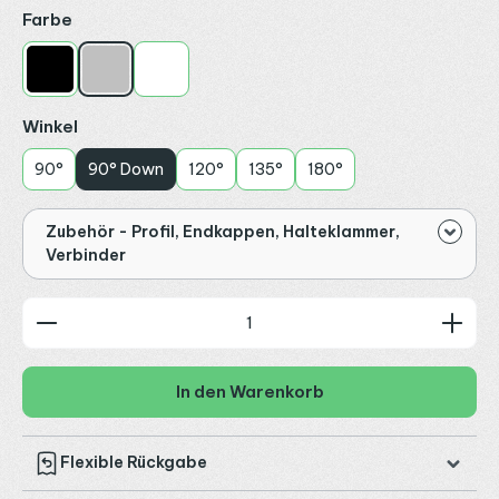
auswählen
Farbe
Schwarz
Silber
Weiß
auswählen
Winkel
90°
90° Down
120°
135°
180°
Zubehör - Profil, Endkappen, Halteklammer,
Verbinder
Produkt Anzahl: Gib den gewünschten Wert ein od
In den Warenkorb
Flexible Rückgabe