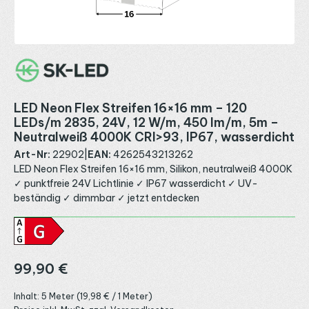
LED Neon Flex Streifen 16×16 mm – 120
LEDs/m 2835, 24V, 12 W/m, 450 lm/m, 5m –
Neutralweiß 4000K CRI>93, IP67, wasserdicht
Art-Nr:
22902
|
EAN:
4262543213262
LED Neon Flex Streifen 16×16 mm, Silikon, neutralweiß 4000K
✓ punktfreie 24V Lichtlinie ✓ IP67 wasserdicht ✓ UV-
beständig ✓ dimmbar ✓ jetzt entdecken
Regulärer Preis:
99,90 €
Inhalt:
5 Meter
(19,98 € / 1 Meter)