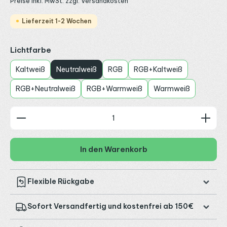
Preise inkl. MwSt. zzgl. Versandkosten
Lieferzeit 1-2 Wochen
auswählen
Lichtfarbe
Kaltweiß
Neutralweiß
RGB
RGB+Kaltweiß
RGB+Neutralweiß
RGB+Warmweiß
Warmweiß
Produkt Anzahl: Gib den gewünschten Wert ein od
In den Warenkorb
Flexible Rückgabe
Sofort Versandfertig und kostenfrei ab 150€