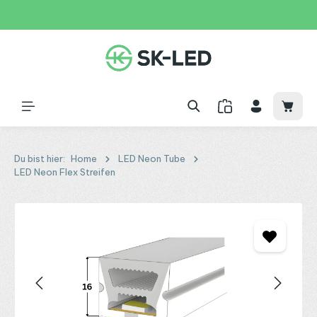
Zum Hauptinhalt springen
31 Tage
+49 2261 9788995
150€
Waren
Du bist hier:
Home
LED Neon Tube
LED Neon Flex Streifen
Bildergalerie überspringen