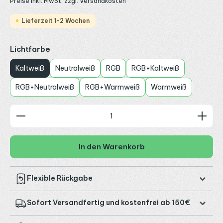
Preise inkl. MwSt. zzgl. Versandkosten
Lieferzeit 1-2 Wochen
auswählen
Lichtfarbe
Kaltweiß
Neutralweiß
RGB
RGB+Kaltweiß
RGB+Neutralweiß
RGB+Warmweiß
Warmweiß
Produkt Anzahl: Gib den gewünschten Wert ein od
In den Warenkorb
Flexible Rückgabe
Sofort Versandfertig und kostenfrei ab 150€