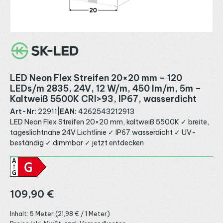
LED Neon Flex Streifen 20×20 mm – 120
LEDs/m 2835, 24V, 12 W/m, 450 lm/m, 5m –
Kaltweiß 5500K CRI>93, IP67, wasserdicht
Art-Nr:
22911
|
EAN:
4262543212913
LED Neon Flex Streifen 20×20 mm, kaltweiß 5500K ✓ breite,
tageslichtnahe 24V Lichtlinie ✓ IP67 wasserdicht ✓ UV-
beständig ✓ dimmbar ✓ jetzt entdecken
Regulärer Preis:
109,90 €
Inhalt:
5 Meter
(21,98 € / 1 Meter)