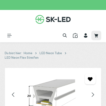
Zum Hauptinhalt springen
31 Tage
+49 2261 9788995
150€
Waren
Du bist hier:
Home
LED Neon Tube
LED Neon Flex Streifen
Bildergalerie überspringen