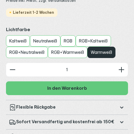
Preise inkl. MwSt. zzgl. Versandkosten
Lieferzeit 1-2 Wochen
auswählen
Lichtfarbe
Kaltweiß
Neutralweiß
RGB
RGB+Kaltweiß
RGB+Neutralweiß
RGB+Warmweiß
Warmweiß
Produkt Anzahl: Gib den gewünschten Wert ein od
In den Warenkorb
Flexible Rückgabe
Sofort Versandfertig und kostenfrei ab 150€