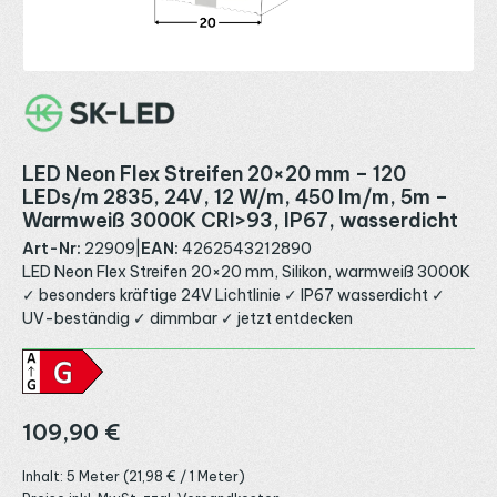
LED Neon Flex Streifen 20×20 mm – 120
LEDs/m 2835, 24V, 12 W/m, 450 lm/m, 5m –
Warmweiß 3000K CRI>93, IP67, wasserdicht
Art-Nr:
22909
|
EAN:
4262543212890
LED Neon Flex Streifen 20×20 mm, Silikon, warmweiß 3000K
✓ besonders kräftige 24V Lichtlinie ✓ IP67 wasserdicht ✓
UV-beständig ✓ dimmbar ✓ jetzt entdecken
Regulärer Preis:
109,90 €
Inhalt:
5 Meter
(21,98 € / 1 Meter)