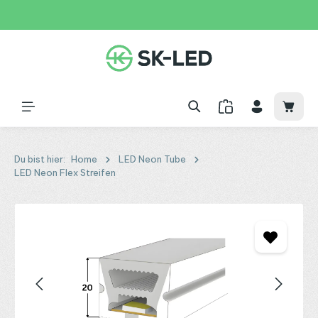
Zum Hauptinhalt springen
31 Tage
+49 2261 9788995
150€
Waren
Du bist hier:
Home
LED Neon Tube
LED Neon Flex Streifen
Bildergalerie überspringen