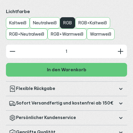
auswählen
Lichtfarbe
Kaltweiß
Neutralweiß
RGB
RGB+Kaltweiß
RGB+Neutralweiß
RGB+Warmweiß
Warmweiß
Produkt Anzahl: Gib den gewünschten Wert ein od
In den Warenkorb
Flexible Rückgabe
Sofort Versandfertig und kostenfrei ab 150€
Persönlicher Kundenservice
Geprüfte Qualität