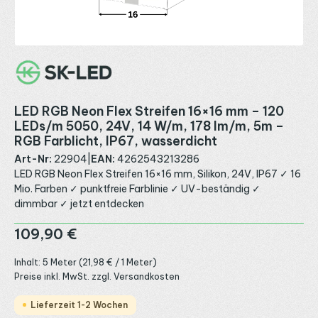
LED RGB Neon Flex Streifen 16×16 mm – 120
LEDs/m 5050, 24V, 14 W/m, 178 lm/m, 5m –
RGB Farblicht, IP67, wasserdicht
Art-Nr:
22904
|
EAN:
4262543213286
LED RGB Neon Flex Streifen 16×16 mm, Silikon, 24V, IP67 ✓ 16
Mio. Farben ✓ punktfreie Farblinie ✓ UV-beständig ✓
dimmbar ✓ jetzt entdecken
Regulärer Preis:
109,90 €
Inhalt:
5 Meter
(21,98 € / 1 Meter)
Preise inkl. MwSt. zzgl. Versandkosten
Lieferzeit 1-2 Wochen