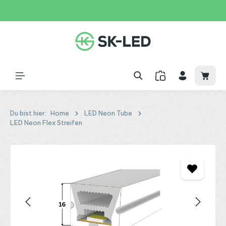
Zum Hauptinhalt springen
31 Tage
+49 2261 9788995
150€
Waren
Du bist hier:
Home
LED Neon Tube
LED Neon Flex Streifen
Bildergalerie überspringen